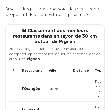
Si vous élargissez la zone, voici des restaurants
proposant des moules frites à proximité.
📊 Classement des meilleurs
restaurants dans un rayon de 30 km
autour de
Pignan
Notes Google, distance et avis Rankeat pour
comparer rapidement les meilleures adresses locales
autour de
Pignan
.
#
Restaurant
Ville
Distance
Type de
Restaura
méditerr
1
l’Orangée
Mèze
—
fruits de
cuisine 
Fruits d
Le mazet