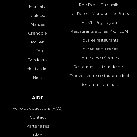
Red Beef - Thionville
Marseille
Les Roses - Mondorf-Les-Bains
Toulouse
AUMI - Puymoyen
Nantes
Restaurants étoilés MICHELIN
Grenoble
Tous les restaurants
Rouen
Toutes les pizzerias
Dijon
Toutes les crêperies
Bordeaux
Restaurants autour de moi
Montpellier
Trouvez votre restaurant idéal
Nice
Restaurant du mois
AIDE
Foire aux questions (FAQ)
Contact
Partenaires
Blog