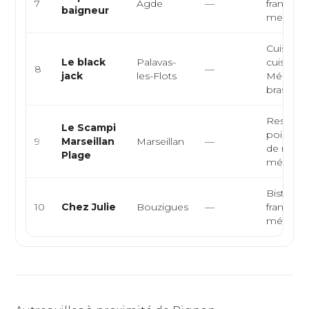
7
Agde
—
française,
baigneur
mer
Cuisine f
Le black
Palavas-
cuisine
8
—
jack
les-Flots
Méditerr
brasserie, 
Restaura
Le Scampi
poissons,
9
Marseillan
Marseillan
—
de mer, 
Plage
méditerr.
Bistrot, 
10
Chez Julie
Bouzigues
—
française
méditer