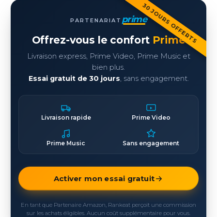
30 JOURS OFFERTS
prime
PARTENARIAT
Offrez-vous le confort
Prime
Livraison express, Prime Video, Prime Music et
bien plus.
Essai gratuit de 30 jours
, sans engagement.
Livraison rapide
Prime Video
Prime Music
Sans engagement
Activer mon essai gratuit
En tant que Partenaire Amazon, Rankeat perçoit une commission
sur les achats éligibles. Aucun coût supplémentaire pour vous.