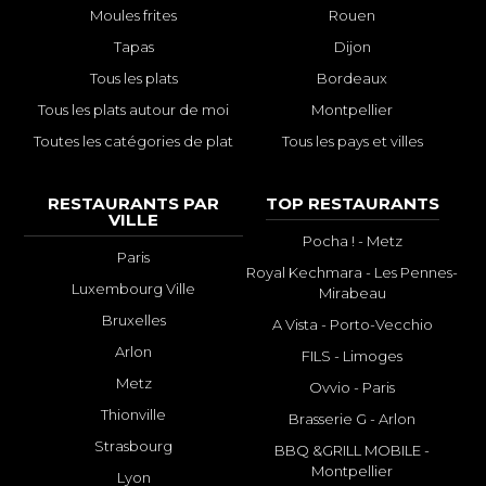
Moules frites
Rouen
Tapas
Dijon
Tous les plats
Bordeaux
Tous les plats autour de moi
Montpellier
Toutes les catégories de plat
Tous les pays et villes
RESTAURANTS PAR
TOP RESTAURANTS
VILLE
Pocha ! - Metz
Paris
Royal Kechmara - Les Pennes-
Luxembourg Ville
Mirabeau
Bruxelles
A Vista - Porto-Vecchio
Arlon
FILS - Limoges
Metz
Ovvio - Paris
Thionville
Brasserie G - Arlon
Strasbourg
BBQ &GRILL MOBILE -
Montpellier
Lyon