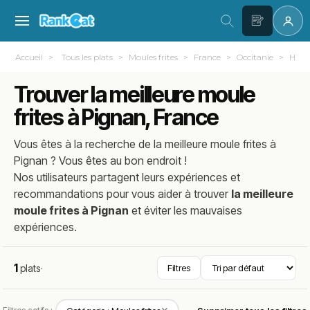
Accueil
Tous les plats
Moules frites
France
Occitanie
Hérau
Trouver la meilleure moule
frites à Pignan, France
Vous êtes à la recherche de la meilleure
moule frites
à
Pignan
? Vous êtes au bon endroit !
Nos utilisateurs partagent leurs expériences et
recommandations pour vous aider à trouver
la meilleure
moule frites à Pignan
et éviter les mauvaises
expériences.
1
plats
·
Filtres