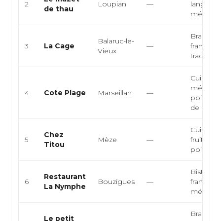
2
Loupian
—
langued
de thau
méditer
Brasserie
Balaruc-le-
3
La Cage
—
française
Vieux
tradition
Cuisine
méditer
4
Cote Plage
Marseillan
—
poissons 
de mer, r
Cuisine f
Chez
5
Mèze
—
fruits de
Titou
poisson
Bistrot, 
Restaurant
6
Bouzigues
—
française
La Nymphe
méditer
Brasserie
Le petit