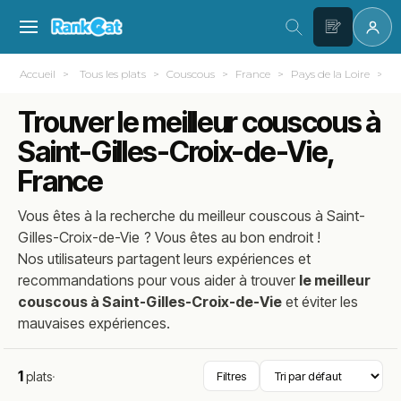
Accueil
Tous les plats
Couscous
France
Pays de la Loire
V
Trouver le meilleur couscous à
Saint-Gilles-Croix-de-Vie,
France
Vous êtes à la recherche du meilleur
couscous
à
Saint-
Gilles-Croix-de-Vie
? Vous êtes au bon endroit !
Nos utilisateurs partagent leurs expériences et
recommandations pour vous aider à trouver
le meilleur
couscous à Saint-Gilles-Croix-de-Vie
et éviter les
mauvaises expériences.
1
plats
·
Filtres