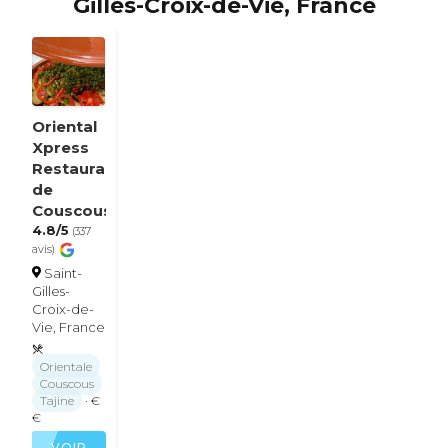
Gilles-Croix-de-Vie, France
Oriental
Xpress
Restaurant
de
Couscous
4.8/5
(337
avis)
Saint-
Gilles-
Croix-de-
Vie, France
Orientale
Couscous
Tajine
· €
€
VOIR