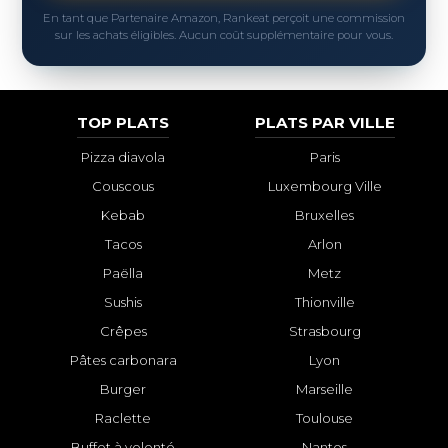
En tant que Partenaire Amazon, Rankeat perçoit une commission
sur les achats éligibles. Aucun coût supplémentaire pour vous.
TOP PLATS
PLATS PAR VILLE
Pizza diavola
Paris
Couscous
Luxembourg Ville
Kebab
Bruxelles
Tacos
Arlon
Paëlla
Metz
Sushis
Thionville
Crêpes
Strasbourg
Pâtes carbonara
Lyon
Burger
Marseille
Raclette
Toulouse
Buffet à volonté
Nantes