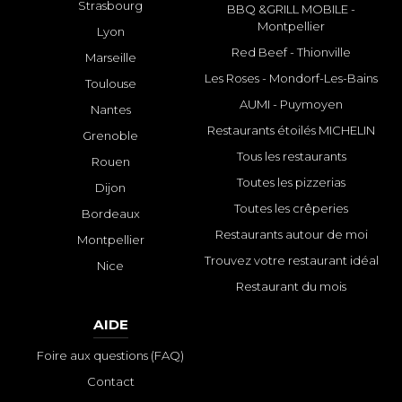
Strasbourg
BBQ &GRILL MOBILE -
Montpellier
Lyon
Red Beef - Thionville
Marseille
Les Roses - Mondorf-Les-Bains
Toulouse
AUMI - Puymoyen
Nantes
Restaurants étoilés MICHELIN
Grenoble
Tous les restaurants
Rouen
Toutes les pizzerias
Dijon
Toutes les crêperies
Bordeaux
Restaurants autour de moi
Montpellier
Trouvez votre restaurant idéal
Nice
Restaurant du mois
AIDE
Foire aux questions (FAQ)
Contact