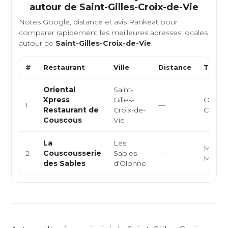
autour de
Saint-Gilles-Croix-de-Vie
Notes Google, distance et avis Rankeat pour
comparer rapidement les meilleures adresses locales
autour de
Saint-Gilles-Croix-de-Vie
.
#
Restaurant
Ville
Distance
Type d
Oriental
Saint-
Xpress
Gilles-
Orienta
1
—
Restaurant de
Croix-de-
Cousco
Couscous
Vie
La
Les
Maroca
2
Couscousserie
Sables-
—
Médit
des Sables
d'Olonne