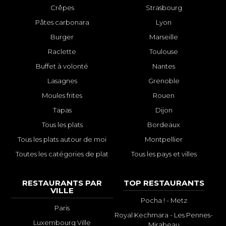
Crêpes
Strasbourg
Pâtes carbonara
Lyon
Burger
Marseille
Raclette
Toulouse
Buffet à volonté
Nantes
Lasagnes
Grenoble
Moules frites
Rouen
Tapas
Dijon
Tous les plats
Bordeaux
Tous les plats autour de moi
Montpellier
Toutes les catégories de plat
Tous les pays et villes
RESTAURANTS PAR
TOP RESTAURANTS
VILLE
Pocha ! - Metz
Paris
Royal Kechmara - Les Pennes-
Luxembourg Ville
Mirabeau