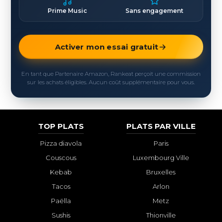
Prime Music
Sans engagement
Activer mon essai gratuit
En tant que Partenaire Amazon, Rankeat perçoit une commission
sur les achats éligibles. Aucun coût supplémentaire pour vous.
TOP PLATS
PLATS PAR VILLE
Pizza diavola
Paris
Couscous
Luxembourg Ville
Kebab
Bruxelles
Tacos
Arlon
Paëlla
Metz
Sushis
Thionville