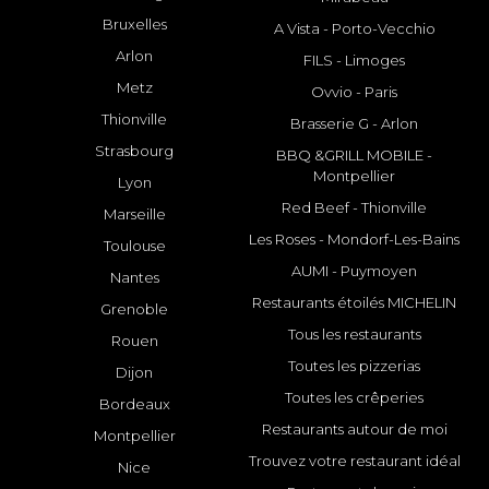
Bruxelles
A Vista - Porto-Vecchio
Arlon
FILS - Limoges
Metz
Ovvio - Paris
Thionville
Brasserie G - Arlon
Strasbourg
BBQ &GRILL MOBILE -
Montpellier
Lyon
Red Beef - Thionville
Marseille
Les Roses - Mondorf-Les-Bains
Toulouse
AUMI - Puymoyen
Nantes
Restaurants étoilés MICHELIN
Grenoble
Tous les restaurants
Rouen
Toutes les pizzerias
Dijon
Toutes les crêperies
Bordeaux
Restaurants autour de moi
Montpellier
Trouvez votre restaurant idéal
Nice