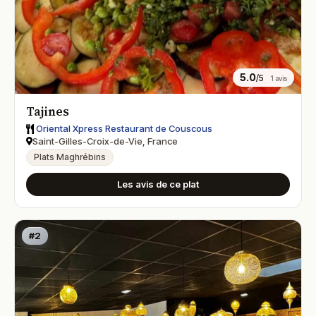
5.0
/5
1 avis
Tajines
Oriental Xpress Restaurant de Couscous
Saint-Gilles-Croix-de-Vie, France
Plats Maghrébins
Les avis de ce plat
#2