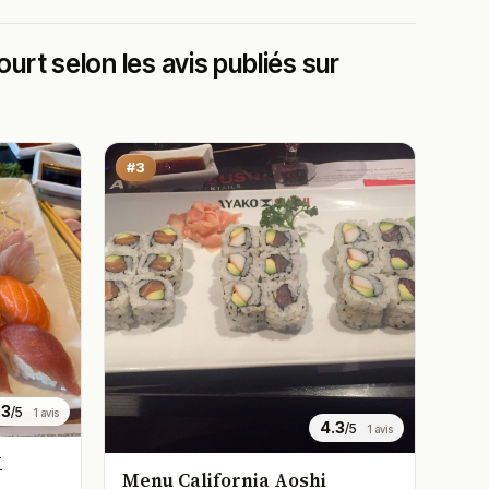
rt selon les avis publiés sur
#3
.3
/5
1 avis
4.3
/5
1 avis
K
Menu California Aoshi