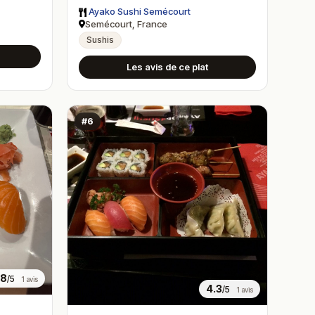
Ayako Sushi Semécourt
Semécourt, France
Sushis
Les avis de ce plat
#6
.8
/5
1 avis
4.3
/5
1 avis