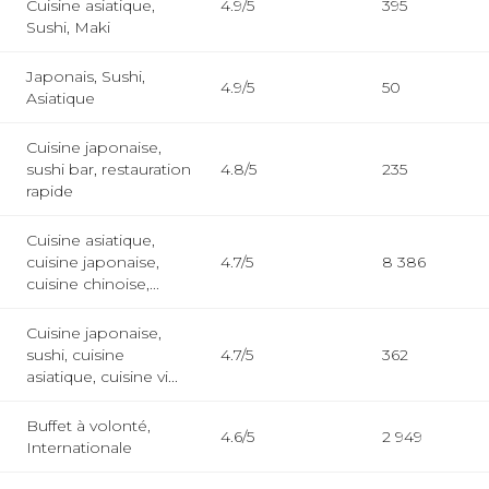
Cuisine asiatique,
4.9/5
395
Sushi, Maki
Japonais, Sushi,
4.9/5
50
Asiatique
Cuisine japonaise,
sushi bar, restauration
4.8/5
235
rapide
Cuisine asiatique,
cuisine japonaise,
4.7/5
8 386
cuisine chinoise,...
Cuisine japonaise,
sushi, cuisine
4.7/5
362
asiatique, cuisine vi...
Buffet à volonté,
4.6/5
2 949
Internationale