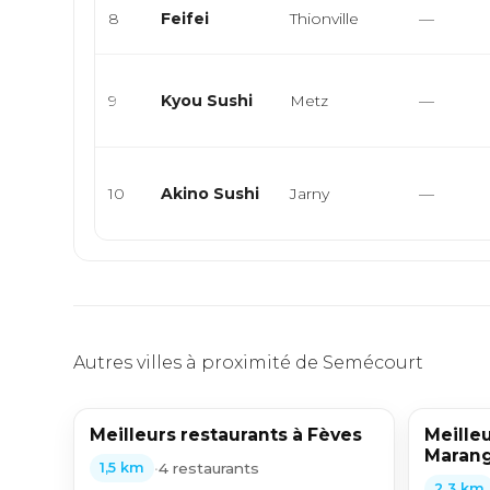
8
Feifei
Thionville
—
9
Kyou Sushi
Metz
—
10
Akino Sushi
Jarny
—
Autres villes à proximité de Semécourt
Meilleurs restaurants à Fèves
Meilleu
Marang
•
4 restaurants
1,5 km
2,3 km