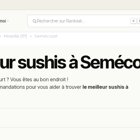
moi
Rechercher sur Rankeat…
⌘
Moselle (57)
Semécourt
eur sushis à Seméco
rt
? Vous êtes au bon endroit !
mmandations pour vous aider à trouver
le meilleur sushis à