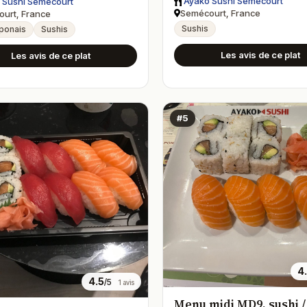
Ayako Sushi Semécourt
 Sushi Semécourt
Semécourt, France
urt, France
Sushis
aponais
Sushis
Les avis de ce plat
Les avis de ce plat
#5
4
4.5
/5
1 avis
Menu midi MD9, sushi /