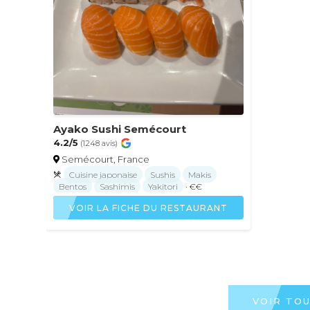
Ayako Sushi Semécourt
4.2/5
(1248 avis)
Semécourt, France
Cuisine japonaise
Sushis
Makis
Bentos
Sashimis
Yakitori
· €€
VOIR LA FICHE DU RESTAURANT
VOIR TO