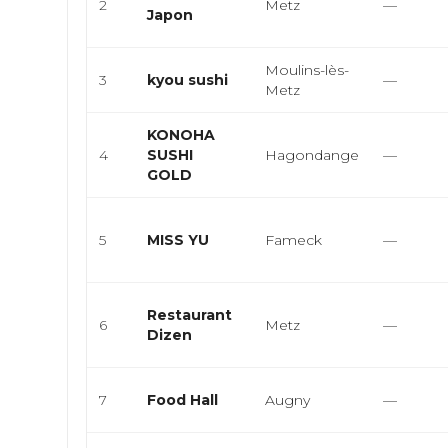
2
Metz
—
Japon
Moulins-lès-
3
kyou sushi
—
Metz
KONOHA
4
SUSHI
Hagondange
—
GOLD
5
MISS YU
Fameck
—
Restaurant
6
Metz
—
Dizen
7
Food Hall
Augny
—