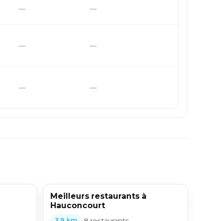
—
—
—
—
—
—
Meilleurs restaurants à
Hauconcourt
•
8 restaurants
3,9 km