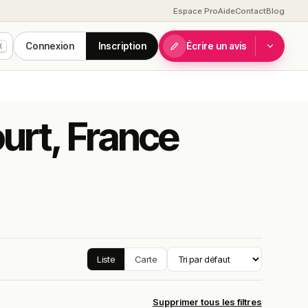
Espace Pro
Aide
Contact
Blog
Connexion
Inscription
Écrire un avis
K
urt, France
Liste
Carte
Supprimer tous les filtres