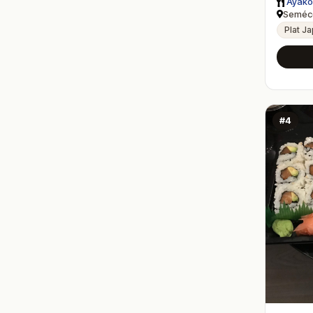
Ayako
Seméco
Plat J
#4