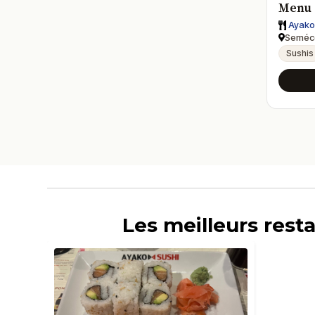
Menu 
Ayako
Seméco
Sushis
Les meilleurs rest