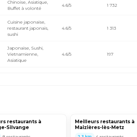
Chinoise, Asiatique,
4.6/5
1 732
Buffet à volonté
Cuisine japonaise,
restaurant japonais,
4.6/5
1 313
sushi
Japonaise, Sushi,
Vietnamienne,
4.6/5
197
Asiatique
rs restaurants à
Meilleurs restaurants à
e-Silvange
Maizières-lès-Metz
•
8 restaurants
•
4 restaurants
2,3 km