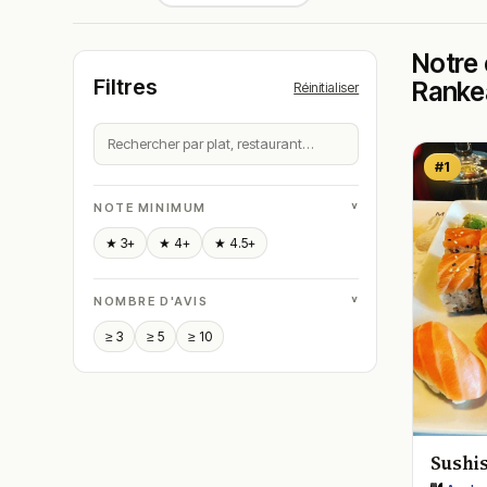
Notre 
Filtres
Ranke
Réinitialiser
#1
˅
NOTE MINIMUM
★ 3+
★ 4+
★ 4.5+
˅
NOMBRE D'AVIS
≥ 3
≥ 5
≥ 10
Sushi