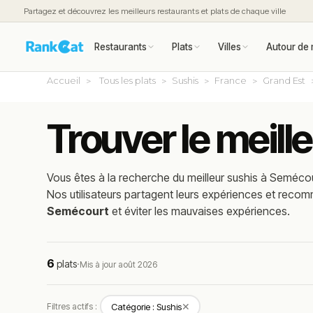
Partagez et découvrez les meilleurs restaurants et plats de chaque ville
Restaurants
Plats
Villes
Autour de 
Accueil
Tous les plats
Sushis
France
Grand Est
Trouver le meill
Vous êtes à la recherche du meilleur
sushis
à
Semécou
Nos utilisateurs partagent leurs expériences et reco
Semécourt
et éviter les mauvaises expériences.
6
plats
·
Mis à jour août 2026
✕
Filtres actifs :
Catégorie : Sushis