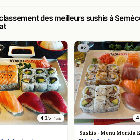
classement des meilleurs sushis à Semécou
at
#2
4
4.3
/5
1 avis
Sushis - Menu Morida 
s