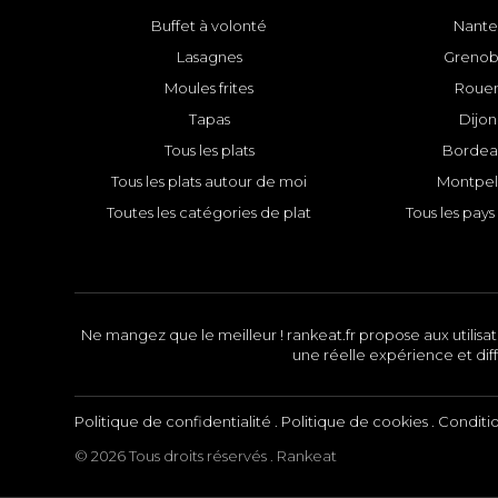
Buffet à volonté
Nante
Lasagnes
Grenob
Moules frites
Roue
Tapas
Dijon
Tous les plats
Bordea
Tous les plats autour de moi
Montpell
Toutes les catégories de plat
Tous les pays 
Ne mangez que le meilleur ! rankeat.fr propose aux utilisate
une réelle expérience et diff
Politique de confidentialité
.
Politique de cookies
.
Conditi
© 2026 Tous droits réservés . Rankeat