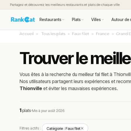
Partagez et découvrez les meilleurs restaurants et plats de chaque ville
Restaurants
Plats
Villes
Autour de 
Accueil
Tous les plats
Faux filet
France
Grand E
Trouver le meilleu
Vous êtes à la recherche du meilleur
fal filet
à
Thionvil
Nos utilisateurs partagent leurs expériences et reco
Thionville
et éviter les mauvaises expériences.
1
plats
·
Mis à jour août 2026
✕
Filtres actifs :
Catégorie : Faux filet