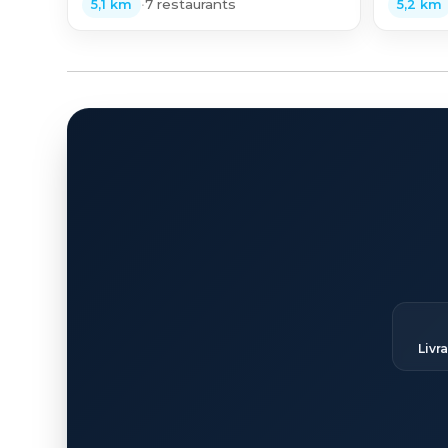
•
7 restaurants
5,1 km
5,2 km
Livr