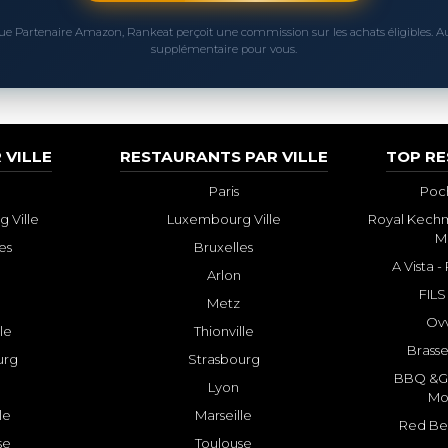
ue Partenaire Amazon, Rankeat perçoit une commission sur les achats éligibles. 
supplémentaire pour vous.
 VILLE
RESTAURANTS PAR VILLE
TOP R
Paris
Poch
 Ville
Luxembourg Ville
Royal Kechm
M
es
Bruxelles
A Vista 
Arlon
FILS
Metz
Ovv
lle
Thionville
Brasse
urg
Strasbourg
BBQ &GR
Lyon
Mo
le
Marseille
Red Bee
se
Toulouse