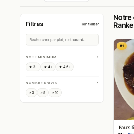
Notre 
Filtres
Ranke
Réinitialiser
#1
˅
NOTE MINIMUM
★ 3+
★ 4+
★ 4.5+
˅
NOMBRE D'AVIS
≥ 3
≥ 5
≥ 10
Faux f