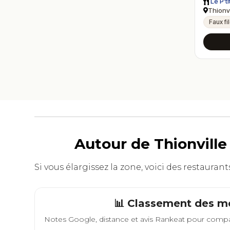
Le P'ti
Thionvi
Faux fi
Autour de Thionville
Si vous élargissez la zone, voici des restaurant
📊 Classement des me
Notes Google, distance et avis Rankeat pour compa