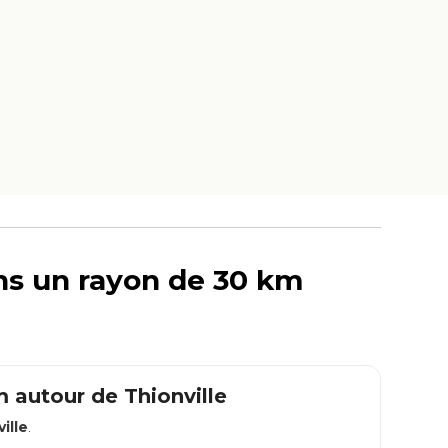
ans un rayon de 30 km
km autour de
Thionville
ille
.