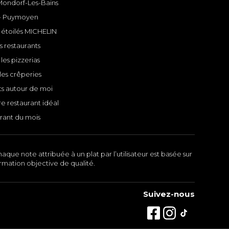
 Mondorf-Les-Bains
- Puymoyen
 étoilés MICHELIN
s restaurants
les pizzerias
les crêperies
ts autour de moi
e restaurant idéal
rant du mois
aque note attribuée à un plat par l’utilisateur est basée sur
ormation objective de qualité.
Suivez-nous