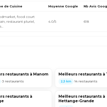
e de Cuisine
Moyenne Google
Nb Avis Goog
dmarket, food court
ain, restaurant pluriel,
4.0/5
618
...
urs restaurants à Manom
Meilleurs restaurants à 
•
3 restaurants
•
14 restaurants
2,5 km
rs restaurants à
Meilleurs restaurants à
ge
Hettange-Grande