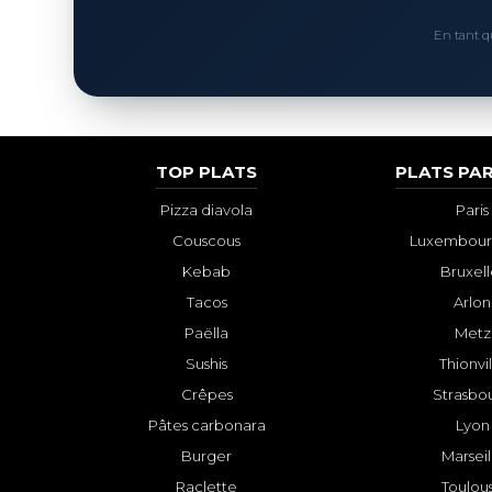
En tant q
TOP PLATS
PLATS PAR
Pizza diavola
Paris
Couscous
Luxembourg
Kebab
Bruxell
Tacos
Arlon
Paëlla
Metz
Sushis
Thionvi
Crêpes
Strasbo
Pâtes carbonara
Lyon
Burger
Marseil
Raclette
Toulou