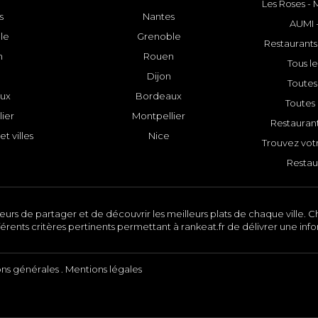
Les Roses -
s
Nantes
AUMI 
le
Grenoble
Restaurants
n
Rouen
Tous le
Dijon
Toutes 
ux
Bordeaux
Toutes 
ier
Montpellier
Restauran
et villes
Nice
Trouvez votr
Restau
urs de partager et de découvrir les meilleurs plats de chaque ville. Ch
érents critères pertinents permettant à rankeat.fr de délivrer une inf
ons générales
.
Mentions légales