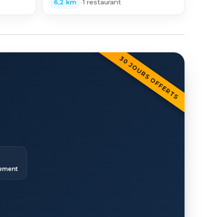
•
1 restaurant
6,2 km
30 JOURS OFFERTS
ement