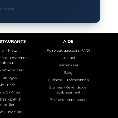
Aucun coût
ESTAURANTS
AIDE
a ! - Metz
Foire aux questions (FAQ)
ara - Les Pennes-
Contact
irabeau
Partenaires
- Porto-Vecchio
Blog
 - Limoges
Business - Professionnels
io - Paris
Business - Revendiquer
rie G - Arlon
établissement
ILL MOBILE -
Business - Annonceurs
ntpellier
f - Thionville