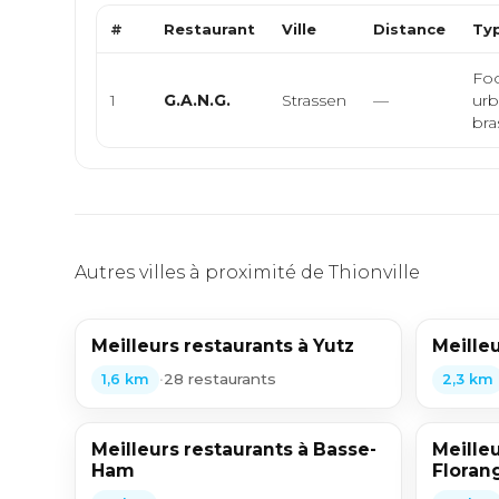
#
Restaurant
Ville
Distance
Typ
Foo
1
G.A.N.G.
Strassen
—
urb
bras
Autres villes à proximité de Thionville
Meilleurs restaurants à Yutz
Meille
•
28 restaurants
1,6 km
2,3 km
Meilleurs restaurants à Basse-
Meilleu
Ham
Floran