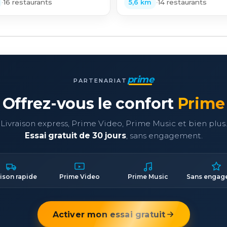
•
16 restaurants
•
14 restaurants
5,6 km
prime
PARTENARIAT
Offrez-vous le confort
Prime
Livraison express, Prime Video, Prime Music et bien plus.
Essai gratuit de 30 jours
, sans engagement.
aison rapide
Prime Video
Prime Music
Sans engag
Activer mon essai gratuit