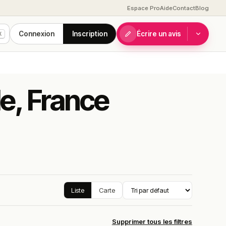
Espace Pro
Aide
Contact
Blog
Connexion
Inscription
Écrire un avis
K
lle, France
Liste
Carte
Supprimer tous les filtres