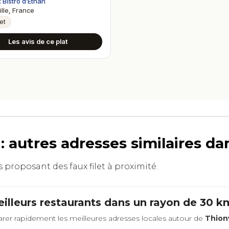
t Bistro d'Ethan
lle, France
let
Les avis de ce plat
 : autres adresses similaires d
s proposant des faux filet à proximité.
illeurs restaurants dans un rayon de 30 
rer rapidement les meilleures adresses locales autour de
Thionv