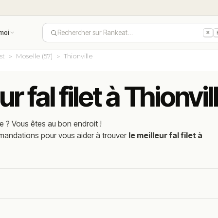
moi
Rechercher sur Rankeat…
⌘
st
Moselle (57)
Thionville
r fal filet à Thionvi
le
? Vous êtes au bon endroit !
mmandations pour vous aider à trouver
le meilleur fal filet à