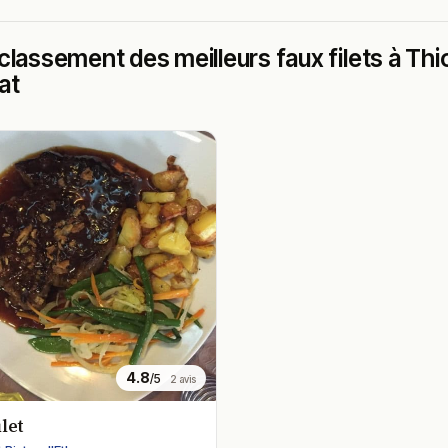
classement des meilleurs faux filets à Thion
at
4.8
/5
2 avis
ilet