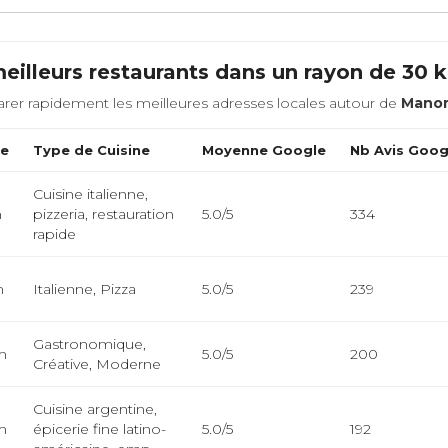
eilleurs restaurants dans un rayon de 30
rer rapidement les meilleures adresses locales autour de
Mano
ce
Type de Cuisine
Moyenne Google
Nb Avis Goog
Cuisine italienne,
m
pizzeria, restauration
5.0/5
334
rapide
m
Italienne, Pizza
5.0/5
239
Gastronomique,
m
5.0/5
200
Créative, Moderne
Cuisine argentine,
m
épicerie fine latino-
5.0/5
192