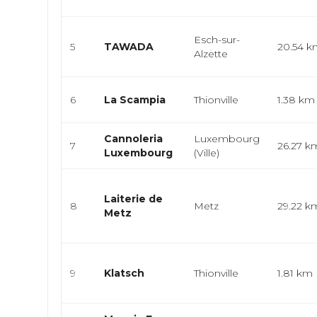
Esch-sur-
5
TAWADA
20.54 
Alzette
6
La Scampia
Thionville
1.38 km
Cannoleria
Luxembourg
7
26.27 k
Luxembourg
(Ville)
Laiterie de
8
Metz
29.22 k
Metz
9
Klatsch
Thionville
1.81 km