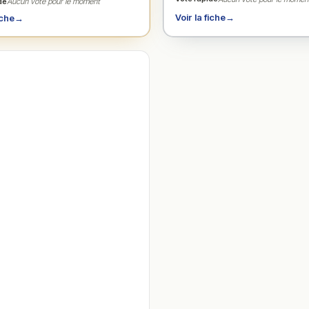
de
Aucun vote pour le moment
Voir la fiche
→
iche
→