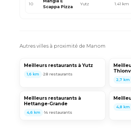
Mangia E
10
Yutz
1.41 km
Scappa Pizza
Autres villes à proximité de Manom
Meilleurs restaurants à Yutz
Meilleu
Thionvi
•
28 restaurants
1,6 km
2,7 km
Meilleurs restaurants à
Meilleu
Hettange-Grande
4,8 km
•
14 restaurants
4,6 km