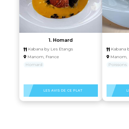
1. Homard
Kabana by Les Etangs
Kabana b
Manom, France
Manom, 
Homard
Poissons
LES AVIS DE CE PLAT
L