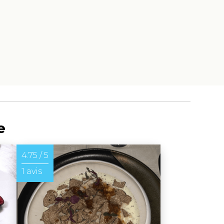
e
4.75 / 5
1 avis