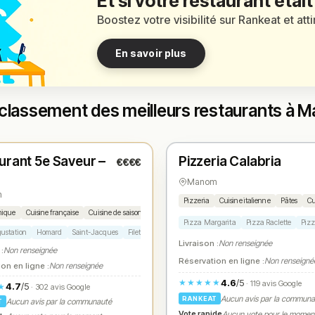
Et si votre restaurant était
Boostez votre visibilité sur Rankeat et att
En savoir plus
 classement des meilleurs restaurants à 
é
Fermé
(12:00 – 13:30, 19:00 – 21:00)
(11:30 – 13:30, 18:30 – 21:00)
urant 5e Saveur –
Pizzeria Calabria
€€€€
1
N° 2
★
Manom
m
Pizzeria
Cuisine italienne
Pâtes
Cu
mique
Cuisine française
Cuisine de saison
Cuisine créative
Cuisine fusion
Pizza Margarita
Pizza Raclette
Pizz
ustation
Homard
Saint-Jacques
Filet de bœuf
Turbot
Livraison :
Non renseignée
 :
Non renseignée
Réservation en ligne :
Non renseigné
on en ligne :
Non renseignée
4.6
/5
★★★★★
· 119 avis Google
4.7
/5
★
· 302 avis Google
Aucun avis par la commun
RANKEAT
Aucun avis par la communauté
T
Vote rapide
Aucun vote pour le momen