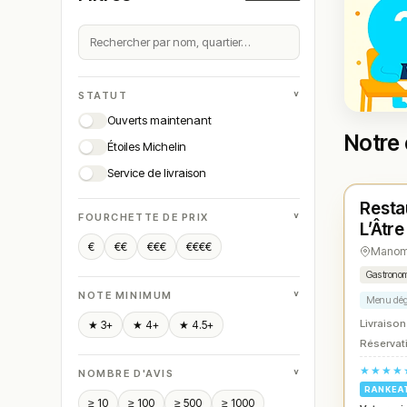
˅
STATUT
Ouverts maintenant
Notre
Étoiles Michelin
Ferm
Service de livraison
Resta
N° 
★
˅
FOURCHETTE DE PRIX
L’Âtre
€
€€
€€€
€€€€
Mano
Gastrono
˅
NOTE MINIMUM
Menu dég
Livraison
★ 3+
★ 4+
★ 4.5+
Réservati
★★★★
˅
NOMBRE D'AVIS
RANKEA
≥ 10
≥ 100
≥ 500
≥ 1000