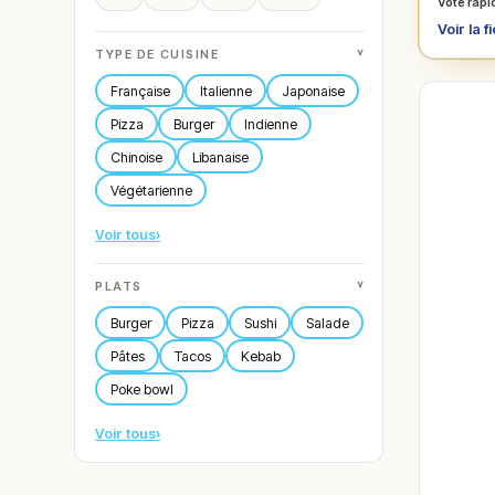
Vote rapi
Voir la f
˅
TYPE DE CUISINE
Française
Italienne
Japonaise
Pizza
Burger
Indienne
Chinoise
Libanaise
Végétarienne
Voir tous
›
˅
PLATS
Burger
Pizza
Sushi
Salade
Pâtes
Tacos
Kebab
Poke bowl
Voir tous
›