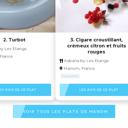
3. Cigare croustillant,
2. Turbot
crémeux citron et fruits
y Les Etangs
rouges
France
Kabana by Les Etangs
Manom, France
Desserts
ES AVIS DE CE PLAT
LES AVIS DE CE PLAT
VOIR TOUS LES PLATS DE MANOM