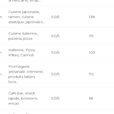
américaine, emp...
Cuisine japonaise,
km
ramen, cuisine
5.0/5
138
asiatique, japonais t...
Cuisine italienne,
5.0/5
119
pizzeria, pizza
Italienne, Pizza,
m
5.0/5
103
Pâtes, Cannoli
Fromagerie
artisanale, crèmerie,
m
5.0/5
70
produits laitiers
loca...
Café bar, snack
rapide, boissons,
5.0/5
66
encas