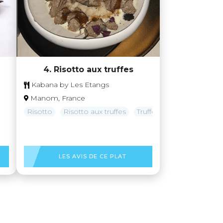
4. Risotto aux truffes
Kabana by Les Etangs
Manom, France
Risotto
Risotto aux truffes
Truffe
LES AVIS DE CE PLAT