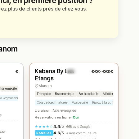
 ici, en première position ?
irez plus de clients près de chez vous.
Manom
Ouvert
(18:00 – 02:00)
Kabana By Les
€
€€€-€€€€
N° 3
★
Etangs
Manom
isine méditerranéenne
Snacking
Française
Bistronomique
Bar à cocktails
Méditerranéenne
Brass
a végétarienne
Pâtes fraîches
Pan bagna
Côte de bœuf maturée
Poulpe grillé
Risotto à la truffe d'été
Planche 
Livraison :
Non renseignée
e
Réservation en ligne :
Oui
4.4
/5
★★★★☆
· 668 avis Google
auté
4.6
/5
· 4 avis communauté
RANKEAT
t