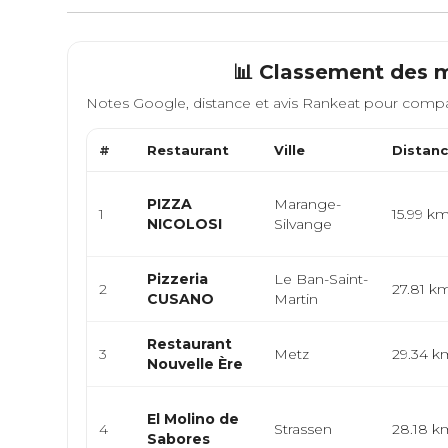
📊 Classement des m
Notes Google, distance et avis Rankeat pour compa
#
Restaurant
Ville
Distan
PIZZA
Marange-
1
15.99 k
NICOLOSI
Silvange
Pizzeria
Le Ban-Saint-
2
27.81 k
CUSANO
Martin
Restaurant
3
Metz
29.34 k
Nouvelle Ère
El Molino de
4
Strassen
28.18 k
Sabores