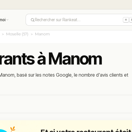
moi
Rechercher sur Rankeat…
⌘
Moselle (57)
Manom
urants à Manom
Manom, basé sur les notes Google, le nombre d'avis clients et