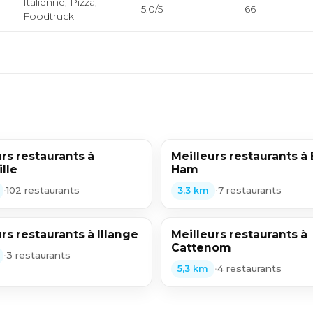
Italienne, Pizza,
5.0/5
66
Foodtruck
rs restaurants à
Meilleurs restaurants à
lle
Ham
•
102 restaurants
•
7 restaurants
3,3 km
rs restaurants à Illange
Meilleurs restaurants à
Cattenom
•
3 restaurants
•
4 restaurants
5,3 km