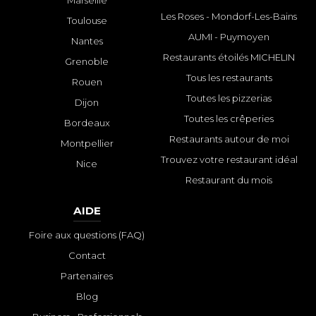
Marseille
Les Roses - Mondorf-Les-Bains
Toulouse
AUMI - Puymoyen
Nantes
Restaurants étoilés MICHELIN
Grenoble
Tous les restaurants
Rouen
Toutes les pizzerias
Dijon
Toutes les crêperies
Bordeaux
Restaurants autour de moi
Montpellier
Trouvez votre restaurant idéal
Nice
Restaurant du mois
AIDE
Foire aux questions (FAQ)
Contact
Partenaires
Blog