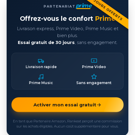
30 JOURS OFFERTS
prime
PARTENARIAT
Offrez-vous le confort
Prime
Livraison express, Prime Video, Prime Music et
bien plus.
Essai gratuit de 30 jours
, sans engagement.
Livraison rapide
Prime Video
Prime Music
Sans engagement
Activer mon essai gratuit
En tant que Partenaire Amazon, Rankeat perçoit une commission
sur les achats éligibles. Aucun coût supplémentaire pour vous.