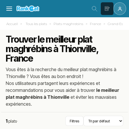
Accueil
Tous les plats
Plats maghrebins
France
Grand Est
Trouver le meilleur plat
maghrébins à Thionville,
France
Vous êtes à la recherche du meilleur
plat maghrébins
à
Thionville
? Vous êtes au bon endroit !
Nos utilisateurs partagent leurs expériences et
recommandations pour vous aider à trouver
le meilleur
plat maghrébins à Thionville
et éviter les mauvaises
expériences.
1
plats
·
Filtres