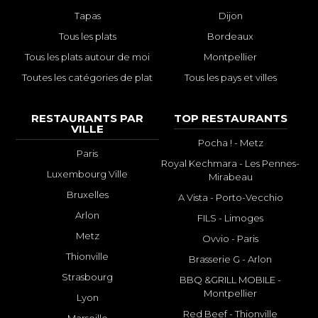
Tapas
Dijon
Tous les plats
Bordeaux
Tous les plats autour de moi
Montpellier
Toutes les catégories de plat
Tous les pays et villes
RESTAURANTS PAR
TOP RESTAURANTS
VILLE
Pocha ! - Metz
Paris
Royal Kechmara - Les Pennes-
Luxembourg Ville
Mirabeau
Bruxelles
A Vista - Porto-Vecchio
Arlon
FILS - Limoges
Metz
Ovvio - Paris
Thionville
Brasserie G - Arlon
Strasbourg
BBQ &GRILL MOBILE -
Montpellier
Lyon
Red Beef - Thionville