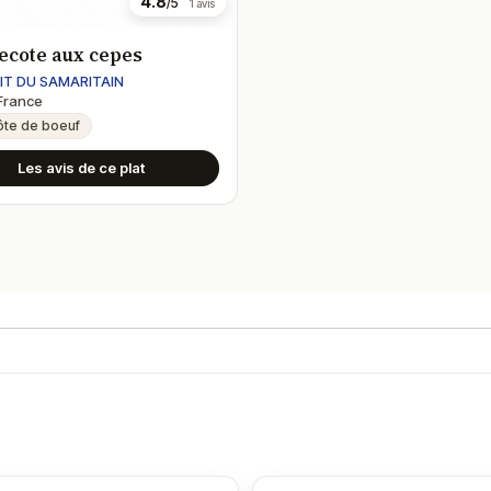
4.8
/5
1 avis
recote aux cepes
IT DU SAMARITAIN
France
ôte de boeuf
Les avis de ce plat