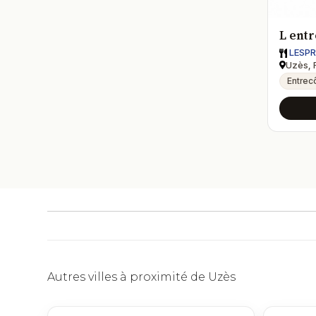
L ent
LESPR
Uzès, 
Entrec
Autres villes à proximité de Uzès