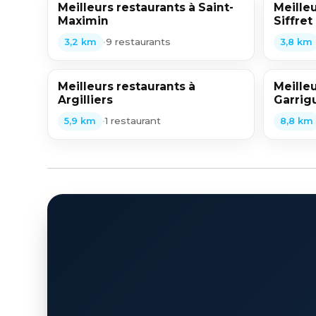
Meilleurs restaurants à Saint-
Meilleu
Maximin
Siffret
•
9 restaurants
3,2 km
3,8 km
Meilleurs restaurants à
Meilleu
Argilliers
Garrig
•
1 restaurant
5,9 km
8,8 km