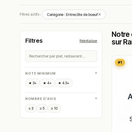
✕
Filtres actifs :
Catégorie : Entrecôte de boeuf
Notre 
Filtres
sur R
Réinitialiser
#1
˅
NOTE MINIMUM
★ 3+
★ 4+
★ 4.5+
˅
NOMBRE D'AVIS
≥ 3
≥ 5
≥ 10