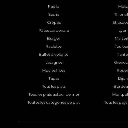
Paëlla
Metz
Sushis
Thionvi
Crêpes
Strasbo
Pâtes carbonara
Lyon
Burger
Marseil
Raclette
Toulou
Buffet à volonté
Nante
Lasagnes
Grenob
Moules frites
Roue
Tapas
Dijon
Tous les plats
Bordea
Tous les plats autour de moi
Montpell
Toutes les catégories de plat
Tous les pays 