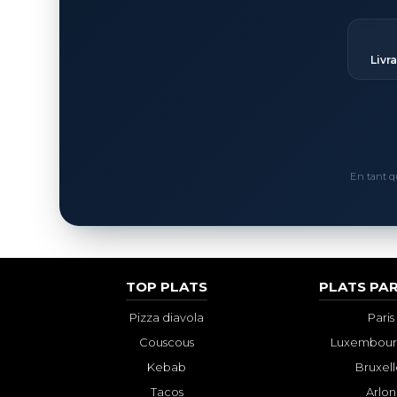
Livr
En tant q
TOP PLATS
PLATS PAR
Pizza diavola
Paris
Couscous
Luxembourg
Kebab
Bruxell
Tacos
Arlon