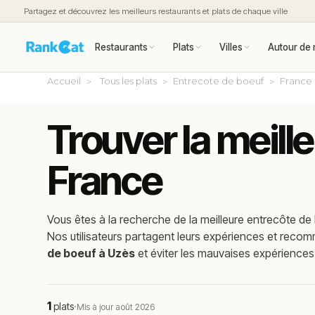
Partagez et découvrez les meilleurs restaurants et plats de chaque ville
Restaurants
Plats
Villes
Autour de 
Accueil
Tous les plats
Entrecote de boeuf
France
Trouver la meill
France
Vous êtes à la recherche de la meilleure
entrecôte de
Nos utilisateurs partagent leurs expériences et reco
de boeuf à Uzès
et éviter les mauvaises expériences
1
plats
·
Mis à jour août 2026