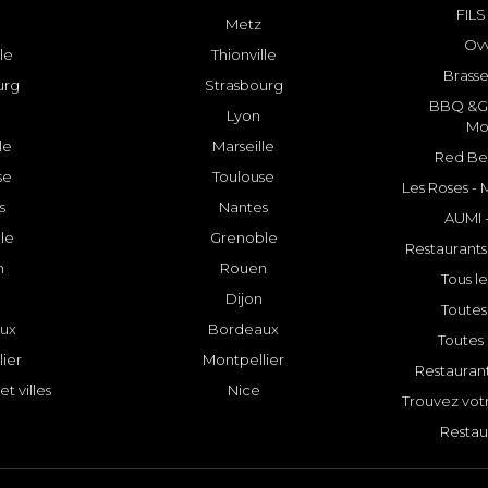
FILS
Metz
Ovv
lle
Thionville
Brasse
urg
Strasbourg
BBQ &GR
Lyon
Mo
le
Marseille
Red Bee
se
Toulouse
Les Roses -
s
Nantes
AUMI 
le
Grenoble
Restaurants
n
Rouen
Tous le
Dijon
Toutes 
ux
Bordeaux
Toutes 
ier
Montpellier
Restauran
et villes
Nice
Trouvez votr
Restau