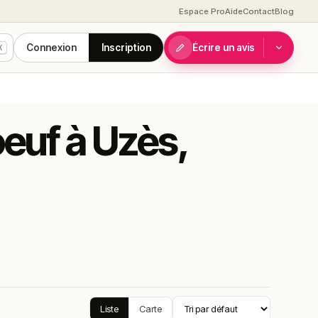
Espace Pro
Aide
Contact
Blog
Connexion
Inscription
Écrire un avis
K
oeuf à Uzès,
Liste
Carte