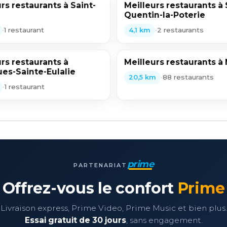
rs restaurants à Saint-
Meilleurs restaurants à 
Quentin-la-Poterie
•
1 restaurant
•
2 restaurants
4,1 km
rs restaurants à
Meilleurs restaurants à
ues-Sainte-Eulalie
•
88 restaurants
20,5 km
•
1 restaurant
prime
PARTENARIAT
Offrez-vous le confort
Prime
Livraison express, Prime Video, Prime Music et bien plus.
Essai gratuit de 30 jours
, sans engagement.