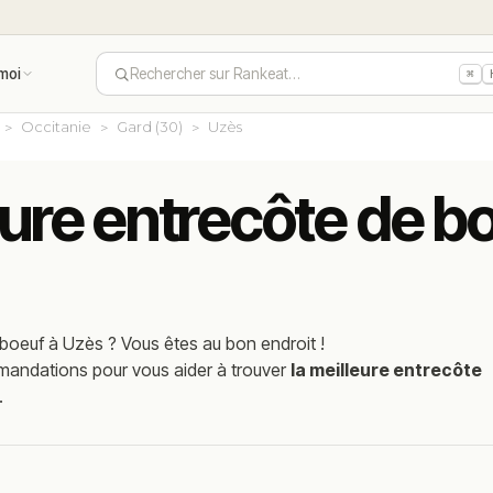
moi
Rechercher sur Rankeat…
⌘
Occitanie
Gard (30)
Uzès
eure entrecôte de b
 boeuf
à
Uzès
? Vous êtes au bon endroit !
mmandations pour vous aider à trouver
la meilleure entrecôte
.