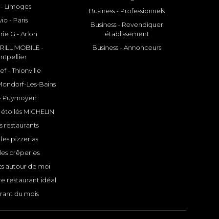
 - Limoges
Business - Professionnels
io - Paris
Business - Revendiquer
rie G - Arlon
établissement
ILL MOBILE -
Business - Annonceurs
ntpellier
f - Thionville
 Mondorf-Les-Bains
- Puymoyen
 étoilés MICHELIN
s restaurants
les pizzerias
les crêperies
ts autour de moi
e restaurant idéal
rant du mois