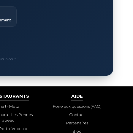
ement
Aucun coût
ESTAURANTS
AIDE
a ! - Metz
Foire aux questions (FAQ)
ara - Les Pennes-
Contact
irabeau
Partenaires
- Porto-Vecchio
Blog