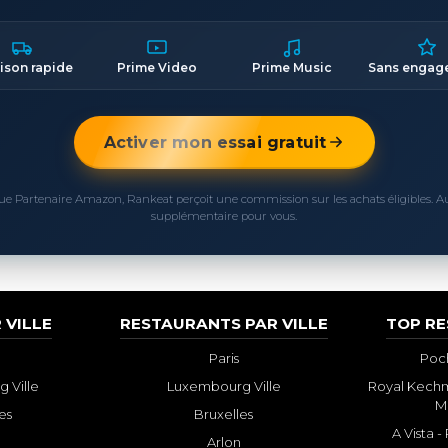
aison rapide
Prime Video
Prime Music
Sans engag
Activer mon essai gratuit
ue Partenaire Amazon, Rankeat perçoit une commission sur les achats éligibles. 
supplémentaire pour vous.
 VILLE
RESTAURANTS PAR VILLE
TOP R
Paris
Poch
 Ville
Luxembourg Ville
Royal Kechm
M
es
Bruxelles
A Vista 
Arlon