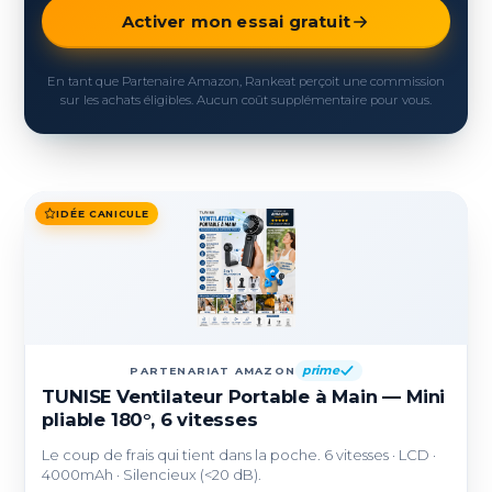
Activer mon essai gratuit
En tant que Partenaire Amazon, Rankeat perçoit une commission
sur les achats éligibles. Aucun coût supplémentaire pour vous.
IDÉE CANICULE
prime
PARTENARIAT AMAZON
TUNISE Ventilateur Portable à Main — Mini
pliable 180°, 6 vitesses
Le coup de frais qui tient dans la poche. 6 vitesses · LCD ·
4000mAh · Silencieux (<20 dB).