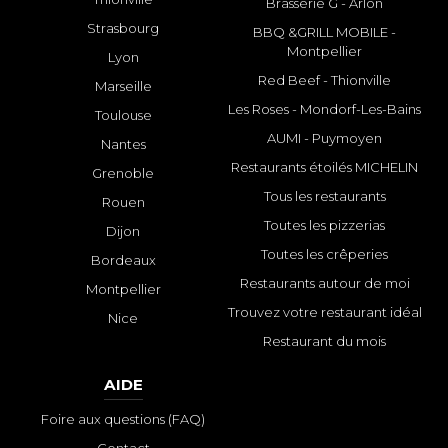
Brasserie G - Arlon
Strasbourg
BBQ &GRILL MOBILE -
Montpellier
Lyon
Red Beef - Thionville
Marseille
Les Roses - Mondorf-Les-Bains
Toulouse
AUMI - Puymoyen
Nantes
Restaurants étoilés MICHELIN
Grenoble
Tous les restaurants
Rouen
Toutes les pizzerias
Dijon
Toutes les crêperies
Bordeaux
Restaurants autour de moi
Montpellier
Trouvez votre restaurant idéal
Nice
Restaurant du mois
AIDE
Foire aux questions (FAQ)
Contact