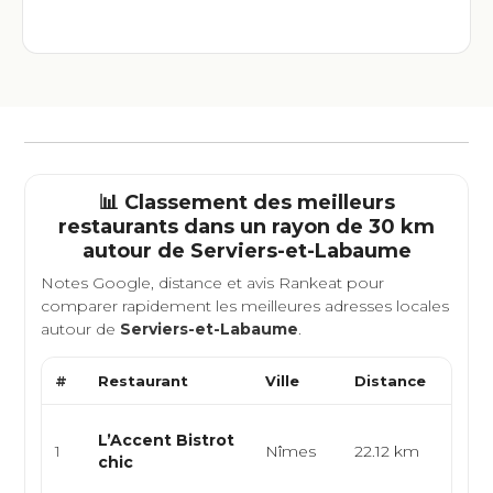
📊 Classement des meilleurs
restaurants dans un rayon de 30 km
autour de
Serviers-et-Labaume
Notes Google, distance et avis Rankeat pour
comparer rapidement les meilleures adresses locales
autour de
Serviers-et-Labaume
.
#
Restaurant
Ville
Distance
Type
Bist
L’Accent Bistrot
1
Nîmes
22.12 km
franç
chic
chic