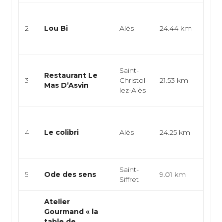
Cuisi
gast
2
Lou Bi
Alès
24.44 km
cuisi
cuisin
Bist
Saint-
Restaurant Le
cuisi
3
Christol-
21.53 km
Mas D’Asvin
cuisi
lez-Alès
tab...
Cuisi
cuisi
4
Le colibri
Alès
24.25 km
cuis
cu...
Saint-
Franç
5
Ode des sens
9.01 km
Siffret
Euro
Atelier
Gourmand « la
table de
Cuisi