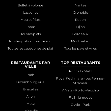
Buffet à volonté
Nantes
Lasagnes
Grenoble
Moules frites
Rouen
Tapas
Dijon
Tous les plats
Bordeaux
Tous les plats autour de moi
Montpellier
Toutes les catégories de plat
Tous les pays et villes
RESTAURANTS PAR
TOP RESTAURANTS
VILLE
Pocha ! - Metz
Paris
Royal Kechmara - Les Pennes-
Luxembourg Ville
Mirabeau
Bruxelles
A Vista - Porto-Vecchio
Arlon
FILS - Limoges
Metz
Ovvio - Paris
Thionville