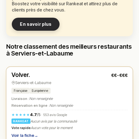
Boostez votre visibilité sur Rankeat et attirez plus de
clients près de chez vous.
En savoir plus
Notre classement des meilleurs restaurants
à Serviers-et-Labaume
Fermé
(fermé aujourd'hui)
Volver.
€€-€€€
N° 1
★
Serviers-et-Labaume
Française
Européenne
Livraison :
Non renseignée
Réservation en ligne :
Non renseignée
4.7
/5
★★★★★
· 553 avis Google
Aucun avis par la communauté
RANKEAT
Vote rapide
Aucun vote pour le moment
Voir la fiche
→