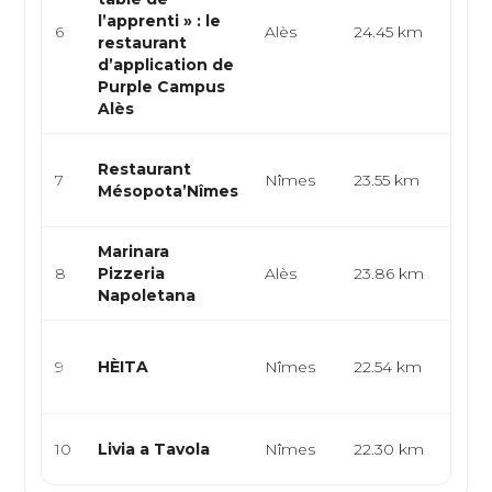
l’apprenti » : le
cuisi
6
Alès
24.45 km
restaurant
tradi
d’application de
bistr
Purple Campus
Alès
Méso
Restaurant
7
Nîmes
23.55 km
iraki
Mésopota’Nîmes
orien
Marinara
Pizze
8
Pizzeria
Alès
23.86 km
itali
Napoletana
napol
Bist
9
HÈITA
Nîmes
22.54 km
gast
cuisi
Italie
10
Livia a Tavola
Nîmes
22.30 km
bar à