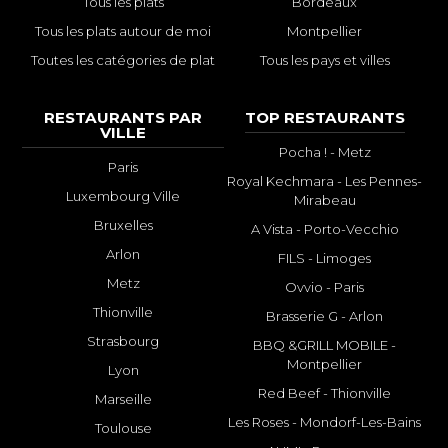
Tous les plats
Bordeaux
Tous les plats autour de moi
Montpellier
Toutes les catégories de plat
Tous les pays et villes
RESTAURANTS PAR
TOP RESTAURANTS
VILLE
Pocha ! - Metz
Paris
Royal Kechmara - Les Pennes-
Luxembourg Ville
Mirabeau
Bruxelles
A Vista - Porto-Vecchio
Arlon
FILS - Limoges
Metz
Ovvio - Paris
Thionville
Brasserie G - Arlon
Strasbourg
BBQ &GRILL MOBILE -
Montpellier
Lyon
Red Beef - Thionville
Marseille
Les Roses - Mondorf-Les-Bains
Toulouse