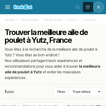
Accueil
Tous les plats
Aile de poulet
France
Grand Est
Mos
Trouver la meilleure aile de
poulet à Yutz, France
Vous êtes à la recherche de la meilleure
aile de poulet
à
Yutz
? Vous êtes au bon endroit !
Nos utilisateurs partagent leurs expériences et
recommandations pour vous aider à trouver
la meilleure
aile de poulet à Yutz
et éviter les mauvaises
expériences.
1
plats
·
Filtres