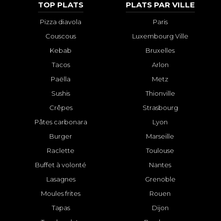
TOP PLATS
PLATS PAR VILLE
Pizza diavola
Paris
Couscous
Luxembourg Ville
Kebab
Bruxelles
Tacos
Arlon
Paëlla
Metz
Sushis
Thionville
Crêpes
Strasbourg
Pâtes carbonara
Lyon
Burger
Marseille
Raclette
Toulouse
Buffet à volonté
Nantes
Lasagnes
Grenoble
Moules frites
Rouen
Tapas
Dijon