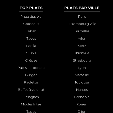
TOP PLATS
PLATS PAR VILLE
Pizza diavola
Paris
Couscous
Luxembourg Ville
Kebab
Bruxelles
Tacos
Arlon
Paëlla
Metz
Sushis
Thionville
Crêpes
Strasbourg
Pâtes carbonara
Lyon
Burger
Marseille
Raclette
Toulouse
Buffet à volonté
Nantes
Lasagnes
Grenoble
Moules frites
Rouen
Tapas
Dijon