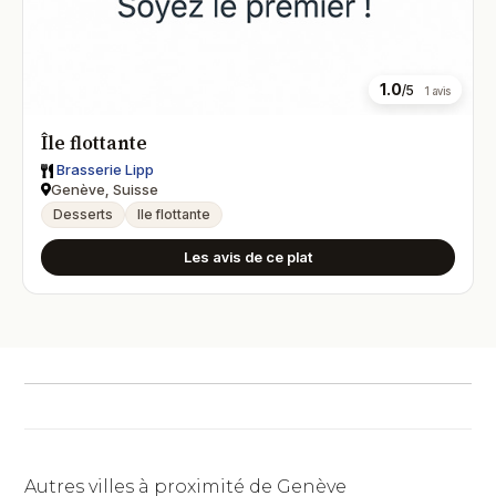
1.0
/5
1 avis
Île flottante
Brasserie Lipp
Genève, Suisse
Desserts
Ile flottante
Les avis de ce plat
Autres villes à proximité de Genève