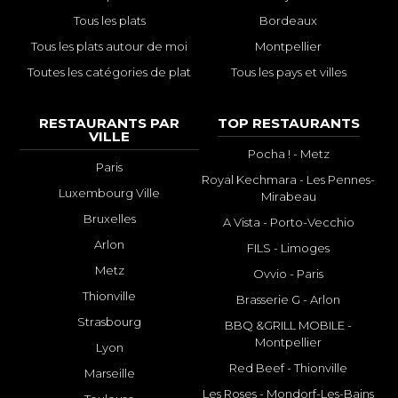
Tous les plats
Bordeaux
Tous les plats autour de moi
Montpellier
Toutes les catégories de plat
Tous les pays et villes
RESTAURANTS PAR
TOP RESTAURANTS
VILLE
Pocha ! - Metz
Paris
Royal Kechmara - Les Pennes-
Luxembourg Ville
Mirabeau
Bruxelles
A Vista - Porto-Vecchio
Arlon
FILS - Limoges
Metz
Ovvio - Paris
Thionville
Brasserie G - Arlon
Strasbourg
BBQ &GRILL MOBILE -
Montpellier
Lyon
Red Beef - Thionville
Marseille
Les Roses - Mondorf-Les-Bains