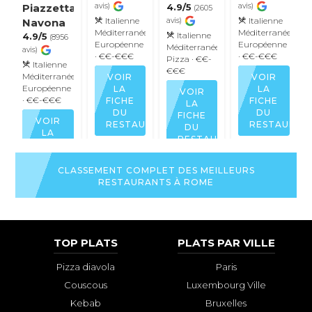
Piazzetta
avis)
4.9/5
avis)
(2605
Italienne
Italienne
Navona
avis)
Méditerranéenne
Méditerranéenne
Italienne
4.9/5
(8956
Européenne
Européenne
Méditerranéenne
avis)
· €€-€€€
· €€-€€€
Pizza
· €€-
Italienne
€€€
Méditerranéenne
VOIR
VOIR
Européenne
LA
LA
VOIR
· €€-€€€
FICHE
FICHE
LA
DU
DU
FICHE
VOIR
RESTAURANT
RESTAURAN
DU
LA
RESTAURANT
FICHE
DU
RESTAURANT
CLASSEMENT COMPLET DES MEILLEURS
RESTAURANTS À ROME
TOP PLATS
PLATS PAR VILLE
Pizza diavola
Paris
Couscous
Luxembourg Ville
Kebab
Bruxelles