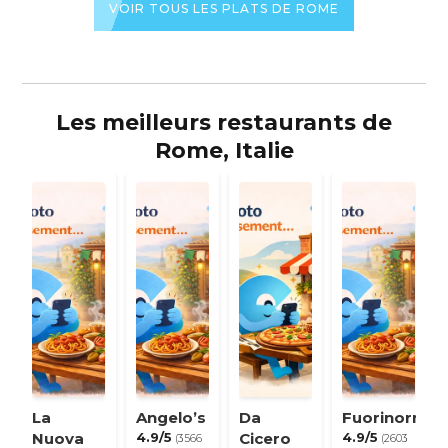
VOIR TOUS LES PLATS DE ROME
Les meilleurs restaurants de
Rome, Italie
La
Angelo’s
Da
Fuorinorma
Nuova
4.9/5
Cicero
4.9/5
(3566
(2603