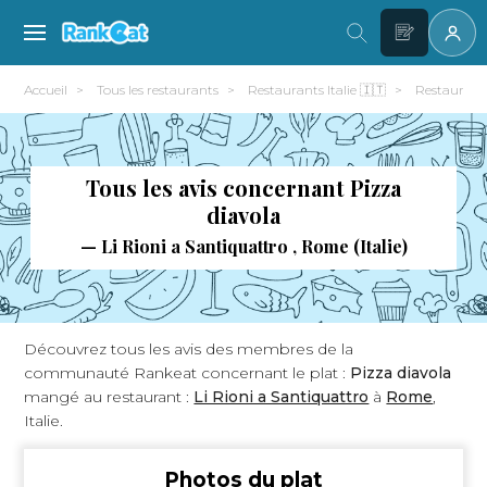
Accueil
Tous les restaurants
Restaurants Italie 🇮🇹
Restauran
Tous les avis concernant Pizza
diavola
— Li Rioni a Santiquattro , Rome (Italie)
Découvrez tous les avis des membres de la
communauté Rankeat concernant le plat :
Pizza diavola
mangé au restaurant :
Li Rioni a Santiquattro
à
Rome
,
Italie.
Photos du plat