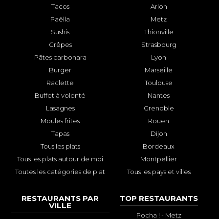
Tacos
Arlon
Paëlla
Metz
Sushis
Thionville
Crêpes
Strasbourg
Pâtes carbonara
Lyon
Burger
Marseille
Raclette
Toulouse
Buffet à volonté
Nantes
Lasagnes
Grenoble
Moules frites
Rouen
Tapas
Dijon
Tous les plats
Bordeaux
Tous les plats autour de moi
Montpellier
Toutes les catégories de plat
Tous les pays et villes
RESTAURANTS PAR
TOP RESTAURANTS
VILLE
Pocha ! - Metz