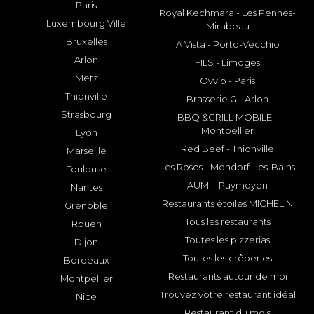
Paris
Royal Kechmara - Les Pennes-
Luxembourg Ville
Mirabeau
Bruxelles
A Vista - Porto-Vecchio
Arlon
FILS - Limoges
Metz
Ovvio - Paris
Thionville
Brasserie G - Arlon
Strasbourg
BBQ &GRILL MOBILE -
Montpellier
Lyon
Red Beef - Thionville
Marseille
Les Roses - Mondorf-Les-Bains
Toulouse
AUMI - Puymoyen
Nantes
Restaurants étoilés MICHELIN
Grenoble
Tous les restaurants
Rouen
Toutes les pizzerias
Dijon
Toutes les crêperies
Bordeaux
Restaurants autour de moi
Montpellier
Trouvez votre restaurant idéal
Nice
Restaurant du mois