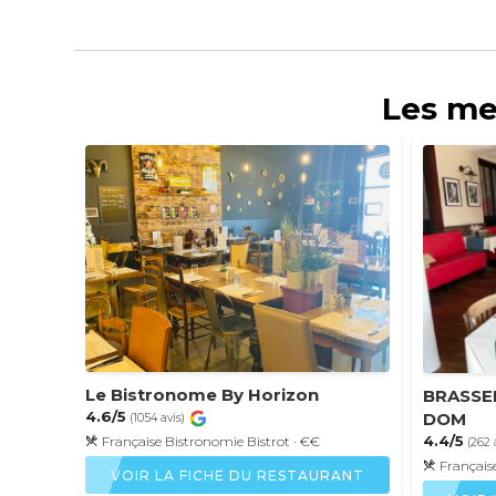
Les me
Le Bistronome By Horizon
BRASSE
4.6/5
DOM
(1054 avis)
4.4/5
Française
Bistronomie
Bistrot
· €€
(262 
Français
VOIR LA FICHE DU RESTAURANT