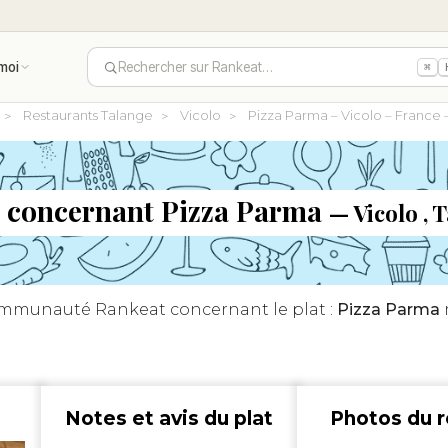
moi
Rechercher sur Rankeat…
⌘
Restaurants Talange
Vicolo
Pizza Parma – Vicolo – France 
is concernant Pizza Parma
— Vicolo , 
communauté Rankeat concernant le plat :
Pizza Parma
Notes et avis du plat
Photos du r