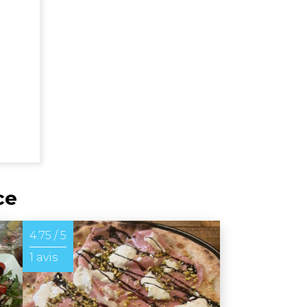
ce
4.75 / 5
1 avis