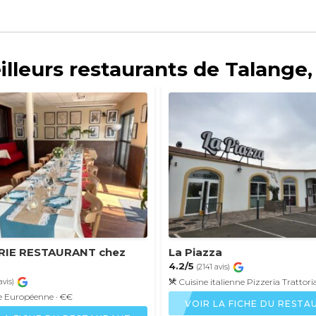
illeurs restaurants de Talange,
RIE RESTAURANT chez
La Piazza
4.2/5
(2141 avis)
Cuisine italienne
Pizzeria
Trattori
avis)
e
Européenne
· €€
VOIR LA FICHE DU REST