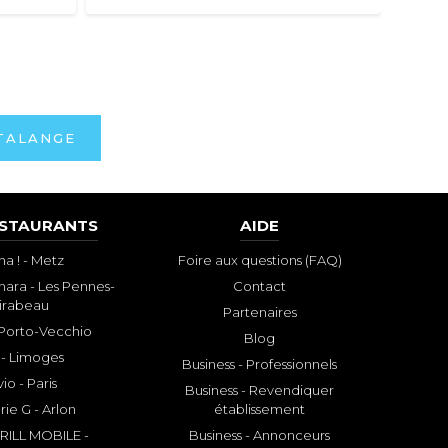
TALANGE
ESTAURANTS
AIDE
a ! - Metz
Foire aux questions (FAQ)
ara - Les Pennes-
Contact
irabeau
Partenaires
- Porto-Vecchio
Blog
 - Limoges
Business - Professionnels
io - Paris
Business - Revendiquer
rie G - Arlon
établissement
ILL MOBILE -
Business - Annonceurs