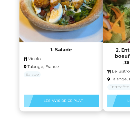
1. Salade
2. En
boeuf
Vicolo
,t
Talange, France
Le Bistr
Salade
Talange, 
Entrecôte
LES AVIS DE CE PLAT
L