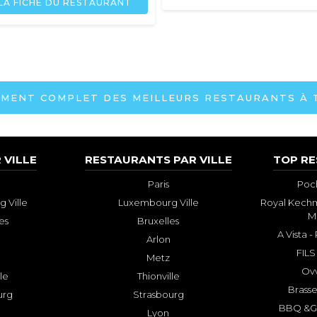
LA FICHE DU RESTAURANT
MENT COMPLET DES MEILLEURS RESTAURANTS À 
 VILLE
RESTAURANTS PAR VILLE
TOP R
Paris
Poch
 Ville
Luxembourg Ville
Royal Kechm
M
es
Bruxelles
A Vista 
Arlon
FILS
Metz
Ovv
lle
Thionville
Brasse
urg
Strasbourg
BBQ &GR
Lyon