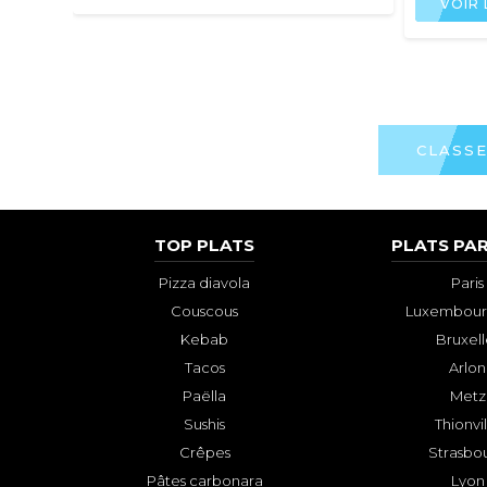
VOIR 
CLASSE
TOP PLATS
PLATS PAR
Pizza diavola
Paris
Couscous
Luxembourg
Kebab
Bruxell
Tacos
Arlon
Paëlla
Metz
Sushis
Thionvi
Crêpes
Strasbo
Pâtes carbonara
Lyon