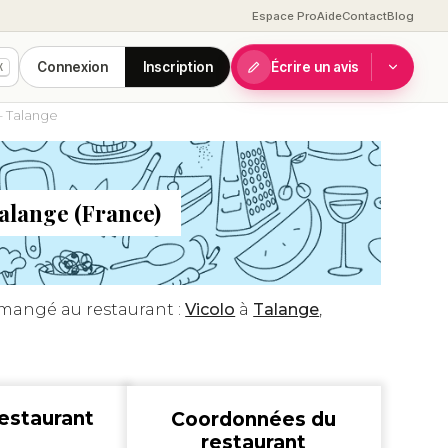
Espace Pro
Aide
Contact
Blog
Connexion
Inscription
Écrire un avis
K
– Talange
Talange (France)
mangé au restaurant :
Vicolo
à
Talange
,
estaurant
Coordonnées du
restaurant