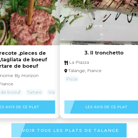
3. Il tronchetto
trecote ,pieces de
,tagliata de boeuf
La Piazza
artare de boeuf
Talange, France
onome By Horizon
Pizza
France
 de boeuf
Tartare
Viande de Boeuf
ES AVIS DE CE PLAT
LES AVIS DE CE PLAT
VOIR TOUS LES PLATS DE TALANGE