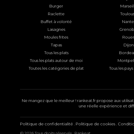
Burger
Marseil
Raclette
Toulou
Buffet à volonté
Nante
Lasagnes
Grenob
Moules frites
Roue
Tapas
Dijon
Tous les plats
Bordea
Tous les plats autour de moi
Montpell
Toutes les catégories de plat
Tous les pays 
Ne mangez que le meilleur ! rankeat.fr propose aux utilisate
une réelle expérience et diff
Politique de confidentialité
.
Politique de cookies
.
Conditi
© 2026 Tous droits réservés . Rankeat