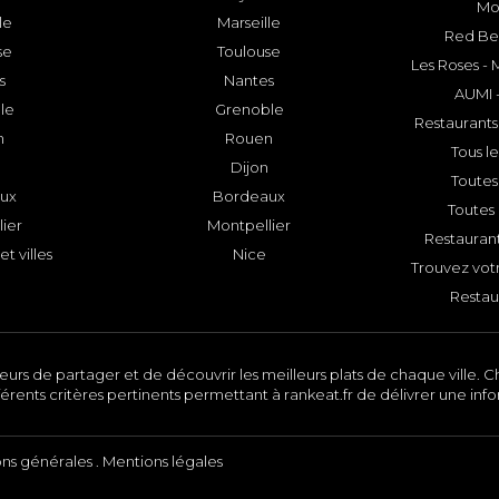
Mo
le
Marseille
Red Bee
se
Toulouse
Les Roses -
s
Nantes
AUMI 
le
Grenoble
Restaurants
n
Rouen
Tous le
Dijon
Toutes 
ux
Bordeaux
Toutes 
ier
Montpellier
Restauran
et villes
Nice
Trouvez votr
Restau
urs de partager et de découvrir les meilleurs plats de chaque ville. Ch
érents critères pertinents permettant à rankeat.fr de délivrer une inf
ons générales
.
Mentions légales