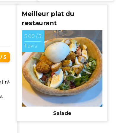
Meilleur plat du
restaurant
5.00 / 5
.
1 avis
/ 5
lité
e.
Salade