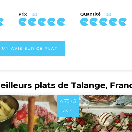
Prix
Quantité
5/5
5/5
 UN AVIS SUR CE PLAT
eilleurs plats de Talange, Fran
4.75 / 5
1 avis