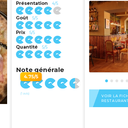
Présentation
4/5
Goût
5/5
Prix
5/5
Quantité
5/5
Note générale
4.75/5
(1 avis)
VOIR LA FIC
RESTAURAN