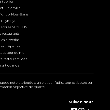
ntpellier
f - Thionville
 Mondorf-Les-Bains
- Puymoyen
 étoilés MICHELIN
s restaurants
les pizzerias
les crêperies
ts autour de moi
e restaurant idéal
rant du mois
aque note attribuée à un plat par l’utilisateur est basée sur
ormation objective de qualité.
Suivez-nous