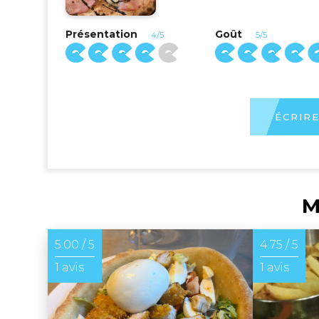
Présentation
Goût
4/5
5/5
ÉCRIRE
M
5.00 / 5
4.75 / 5
1 avis
1 avis