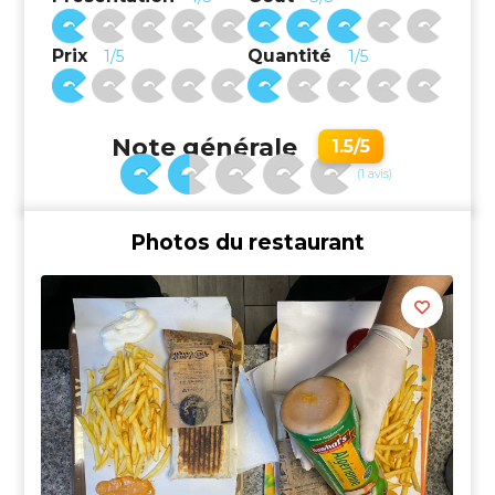
Prix
Quantité
1/5
1/5
Note générale
1.5/5
(1 avis)
Photos du restaurant