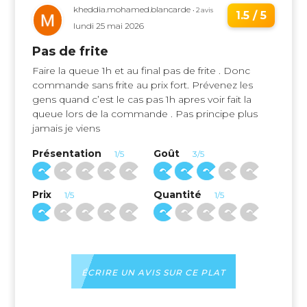
kheddia.mohamed.blancarde
• 2 avis
1.5 / 5
lundi 25 mai 2026
Pas de frite
Faire la queue 1h et au final pas de frite . Donc
commande sans frite au prix fort. Prévenez les
gens quand c’est le cas pas 1h apres voir fait la
queue lors de la commande . Pas principe plus
jamais je viens
Présentation
Goût
1/5
3/5
Prix
Quantité
1/5
1/5
ÉCRIRE UN AVIS SUR CE PLAT