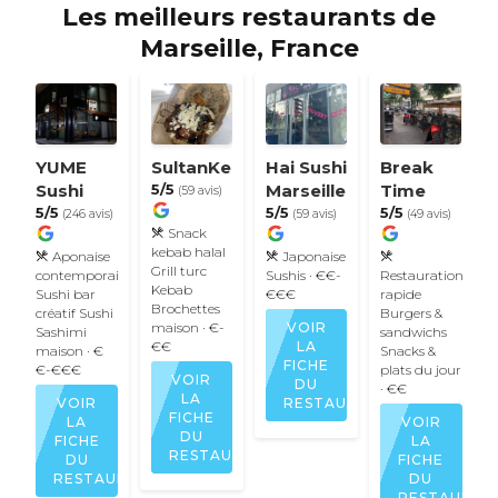
Les meilleurs restaurants de
Marseille, France
YUME
SultanKebapBurger
Hai Sushi
Break
Sushi
5/5
Marseille
Time
(59 avis)
5/5
5/5
5/5
(246 avis)
(59 avis)
(49 avis)
Snack
kebab halal
Aponaise
Japonaise
Grill turc
contemporaine
Sushis
· €€-
Restauration
Kebab
Sushi bar
€€€
rapide
Brochettes
créatif
Sushi
Burgers &
maison
· €-
VOIR
Sashimi
sandwichs
€€
LA
maison
· €
Snacks &
FICHE
€-€€€
plats du jour
VOIR
DU
· €€
LA
VOIR
RESTAURANT
FICHE
LA
VOIR
DU
FICHE
LA
RESTAURANT
DU
FICHE
RESTAURANT
DU
RESTAURAN