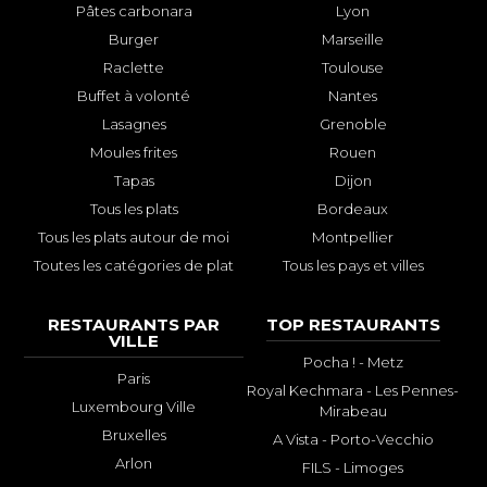
Pâtes carbonara
Lyon
Burger
Marseille
Raclette
Toulouse
Buffet à volonté
Nantes
Lasagnes
Grenoble
Moules frites
Rouen
Tapas
Dijon
Tous les plats
Bordeaux
Tous les plats autour de moi
Montpellier
Toutes les catégories de plat
Tous les pays et villes
RESTAURANTS PAR
TOP RESTAURANTS
VILLE
Pocha ! - Metz
Paris
Royal Kechmara - Les Pennes-
Luxembourg Ville
Mirabeau
Bruxelles
A Vista - Porto-Vecchio
Arlon
FILS - Limoges