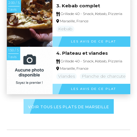
2.00 / 5
3. Kebab complet
1 avis
Grillade 40 - Snack, Kebab, Pizzeria
Marseille, France
Kebab
LES AVIS DE CE PLAT
1.50 / 5
4. Plateau et viandes
1 avis
Grillade 40 - Snack, Kebab, Pizzeria
Marseille, France
Viandes
Planche de charcuterie
LES AVIS DE CE PLAT
VOIR TOUS LES PLATS DE MARSEILLE