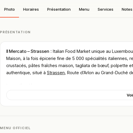
Photo
Horaires
Présentation
Menu
Services
Notes 
PRÉSENTATION
Il Mercato – Strassen
: Italian Food Market unique au Luxembou
Maison, à la fois épicerie fine de 5 000 spécialités italiennes, r
crustacés, pâtes fraîches maison, tagliata de bœuf, polpette e
authentique, situé à
Strassen
, Route d’Arlon au Grand-Duché 
Localisation
Il Mercato est installé au 155a Route d’Arlon à Strassen dans 
Voi
au samedi avec restaurant du mardi au samedi de 11h30 à 21h30 
magasin ouverts dès 9h, fermé le dimanche, avec livraison Wolt
ilmercato.lu dans cet ancien garage de la Route d’Arlon recon
italiennes et plus de 100 vins italiens dans ce food market d’u
MENU OFFICIEL
Classé
#2/9 pizzerias à Strassen
avec 612 avis sur Restaurant