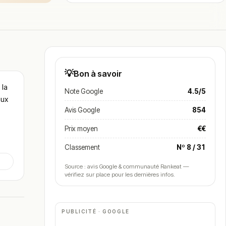
💡
Bon à savoir
 la
Note Google
4.5/5
aux
Avis Google
854
Prix moyen
€€
Classement
Nº 8 / 31
undi
Source : avis Google & communauté Rankeat —
t
vérifiez sur place pour les dernières infos.
tés
PUBLICITÉ · GOOGLE