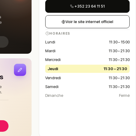
+352 23 64 11 51
a
Voir le site internet officiel
e
HORAIRES
Lundi
11:30 – 15:00
Mardi
11:30 – 21:30
Mercredi
11:30 – 21:30
Jeudi
11:30 – 21:30
is
Vendredi
11:30 – 21:30
Samedi
11:30 – 21:30
e
n.
Dimanche
Fermé
à