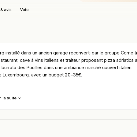
& avis
Vote
rg installé dans un ancien garage reconverti par le groupe Come à
estaurant, cave à vins italiens et traiteur proposant pizza adriatica 
t burrata des Pouilles dans une ambiance marché couvert italien
de Luxembourg, avec un budget
20–35€
.
le Grand-Duché de Luxembourg — un Italian Food Market ouvert du l
r la suite
et le lundi uniquement au déjeuner de 11h30 à 14h, épicerie fine e
 disponible, accès PMR, joignable au +352 23 64 11 51 et sur
verti en concept gastronomique unique qui propose 5 000 spéciali
n genre unique à Strassen.
 Guru et
80/100 Sluurpy
— décrit comme “on se croirait en Italie,