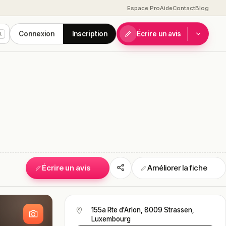
Espace Pro
Aide
Contact
Blog
Connexion
Inscription
Écrire un avis
K
Écrire un avis
Améliorer la fiche
S
155a Rte d'Arlon, 8009 Strassen,
Luxembourg