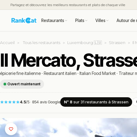
Partagez et découvrez les meilleurs restaurants et plats de chaque ville
Restaurants
Plats
Villes
Autour de 
Accueil
Tous les restaurants
Luxembourg 🇱🇺
Strassen
Il
Il Mercato, Stras
épicerie fine italienne
·
Restaurant italien
·
Italian Food Market
·
Traiteur 
Ouvert maintenant
4.5
/5
·
854 avis Google
Nº 8
sur 31
restaurants
à Strassen