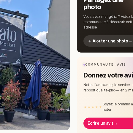
photo
Vous avez mangé ici ? Aidez l
communauté à découvrir cett
adresse.
＋ Ajouter une photo
→
COMMUNAUTÉ · AVIS
Donnez votre av
Notez l'ambiance, le service, l
rapport qualité-prix — en 2 mi
Soyez le premier 
★
★
★
★
★
noter
Écrire un avis
→