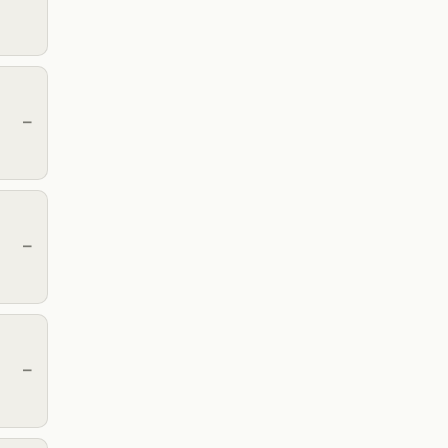
—
—
—