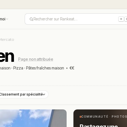
moi
Rechercher sur Rankeat…
⌘
 Mercato
sen
Page non attribuée
maison
·
Pizza
·
Pâtes fraîches maison
•
€€
Classement par spécialité
COMMUNAUTÉ · PHOTO
Partagez une