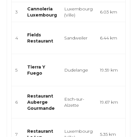
Cannoleria
Luxembourg
Itali
3
6.03 km
Luxembourg
(Ville)
Pâte
Cuis
Fields
gas
4
Sandweiler
6.44 km
Restaurant
men
dégu
Cuisi
Tierra Y
burg
5
Dudelange
19.59 km
Fuego
grill
eur..
Cuis
Restaurant
Esch-sur-
brés
6
Auberge
19.67 km
Alzette
grill
Gourmande
trad
Gas
Restaurant
Luxembourg
cuis
7
5.35 km