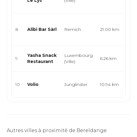
Le Lys
(Ville)
lux
cuisi
Bar, 
snac
8
Alibi Bar Sàrl
Remich
21.00 km
thé,
rapi
Snac
Yasha Snack
Luxembourg
9
6.26 km
Burg
Restaurant
(Ville)
Dur
épic
10
Volio
Junglinster
10.94 km
cuisi
café
Autres villes à proximité de Bereldange