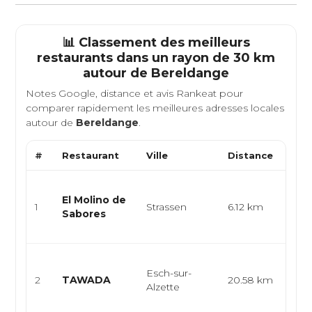
📊 Classement des meilleurs
restaurants dans un rayon de 30 km
autour de
Bereldange
Notes Google, distance et avis Rankeat pour
comparer rapidement les meilleures adresses locales
autour de
Bereldange
.
#
Restaurant
Ville
Distance
Type
Cuis
El Molino de
épic
1
Strassen
6.12 km
Sabores
lati
emp.
Cuis
Esch-sur-
rame
2
TAWADA
20.58 km
Alzette
asia
t...