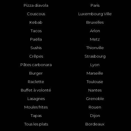
Pizza diavola
Paris
Couscous
Luxembourg Ville
Kebab
Bruxelles
Tacos
Arlon
Paëlla
Metz
Sushis
Thionville
Crêpes
Strasbourg
Pâtes carbonara
Lyon
Burger
Marseille
Raclette
Toulouse
Buffet à volonté
Nantes
Lasagnes
Grenoble
Moules frites
Rouen
Tapas
Dijon
Tous les plats
Bordeaux