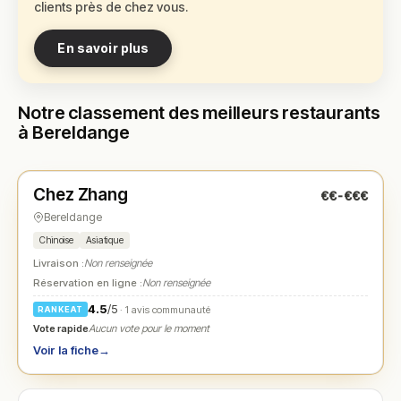
clients près de chez vous.
En savoir plus
Notre classement des meilleurs restaurants
à Bereldange
Fermé
(12:00 – 14:00, 17:30 – 22:00)
Chez Zhang
€€-€€€
N° 1
★
Bereldange
Chinoise
Asiatique
Livraison :
Non renseignée
Réservation en ligne :
Non renseignée
4.5
/5
· 1 avis communauté
RANKEAT
Vote rapide
Aucun vote pour le moment
Voir la fiche
→