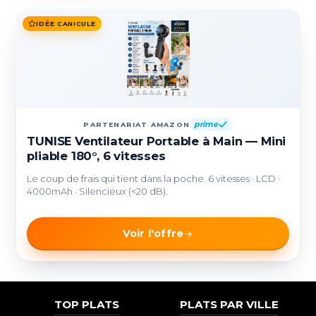
IDÉE CANICULE
prime
PARTENARIAT AMAZON
TUNISE Ventilateur Portable à Main — Mini
pliable 180°, 6 vitesses
Le coup de frais qui tient dans la poche. 6 vitesses · LCD ·
4000mAh · Silencieux (<20 dB).
Voir l'offre
TOP PLATS
PLATS PAR VILLE