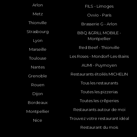
Arlon
FILS - Limoges
Metz
Ovvio - Paris
Thionville
Brasserie G - Arlon
Strasbourg
BBQ &GRILL MOBILE -
Montpellier
Lyon
Red Beef - Thionville
Marseille
Les Roses - Mondorf-Les-Bains
Toulouse
AUMI - Puymoyen
Nantes
Restaurants étoilés MICHELIN
Grenoble
Tous les restaurants
Rouen
Toutes les pizzerias
Dijon
Toutes les crêperies
Bordeaux
Restaurants autour de moi
Montpellier
Trouvez votre restaurant idéal
Nice
Restaurant du mois