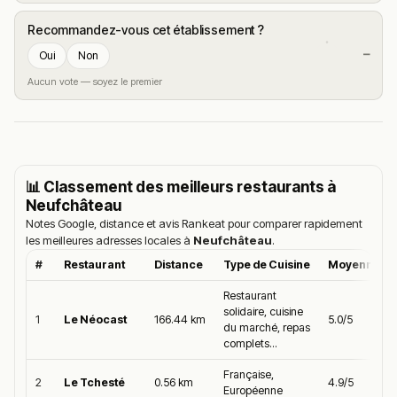
Recommandez-vous cet établissement ?
—
Oui
Non
Aucun vote — soyez le premier
📊 Classement des meilleurs restaurants à
Neufchâteau
Notes Google, distance et avis Rankeat pour comparer rapidement
les meilleures adresses locales à
Neufchâteau
.
#
Restaurant
Distance
Type de Cuisine
Moyenne Go
Restaurant
solidaire, cuisine
1
Le Néocast
166.44 km
5.0/5
du marché, repas
complets...
Française,
2
Le Tchesté
0.56 km
4.9/5
Européenne