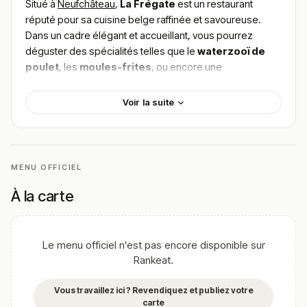
Situé à
Neufchâteau
,
La Frégate
est un restaurant
réputé pour sa cuisine belge raffinée et savoureuse.
Dans un cadre élégant et accueillant, vous pourrez
déguster des spécialités telles que le
waterzooï de
poulet
, les
moules-frites
, ou encore une
carbonnade flamande
parfaitement cuisinée. Les
produits de qualité et la fraîcheur sont au cœur de
Voir la suite
chaque plat proposé. Pour
trouver le meilleur plat de
La Frégate
, consultez les avis des nombreux gourmets
séduits par l’authenticité de cette adresse culinaire à
Neufchâteau.
MENU OFFICIEL
!
Texte généré par intelligence artificielle, en attente de
À la carte
validation humaine.
Cette description peut contenir des erreurs, n'hésitez pas à
nous aider en vous rendant sur :
Améliorer la fiche de cet
Le menu officiel n'est pas encore disponible sur
établissement
Rankeat.
Vous travaillez ici ? Revendiquez et publiez votre
carte