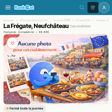
Accueil
Tous les restaurants
France 🇫🇷
Grand Est
Vosges (88)
La Frégate, Neufchâteau
Page non attribuée
Française
·
Européenne
•
€€-€€€
Fermé toute la journée