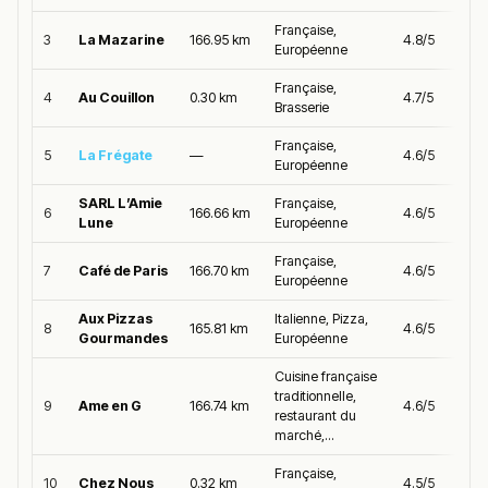
Française,
3
La Mazarine
166.95 km
4.8/5
Européenne
Française,
4
Au Couillon
0.30 km
4.7/5
Brasserie
Française,
5
La Frégate
—
4.6/5
Européenne
SARL L’Amie
Française,
6
166.66 km
4.6/5
Lune
Européenne
Française,
7
Café de Paris
166.70 km
4.6/5
Européenne
Aux Pizzas
Italienne, Pizza,
8
165.81 km
4.6/5
Gourmandes
Européenne
Cuisine française
traditionnelle,
9
Ame en G
166.74 km
4.6/5
restaurant du
marché,...
Française,
10
Chez Nous
0.32 km
4.5/5