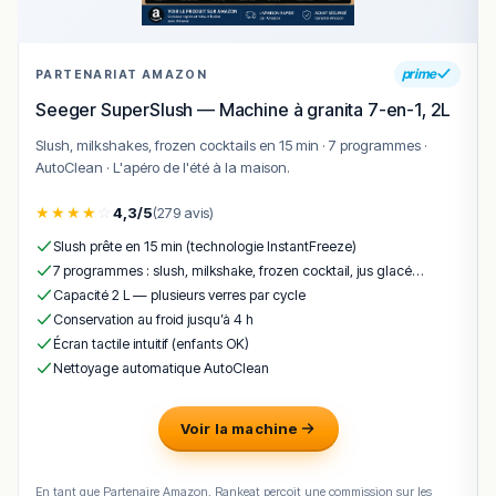
prime
PARTENARIAT AMAZON
Seeger SuperSlush — Machine à granita 7-en-1, 2L
Slush, milkshakes, frozen cocktails en 15 min · 7 programmes ·
AutoClean · L'apéro de l'été à la maison.
★
★
★
★
☆
4,3/5
(279 avis)
Slush prête en 15 min (technologie InstantFreeze)
7 programmes : slush, milkshake, frozen cocktail, jus glacé…
Capacité 2 L — plusieurs verres par cycle
Conservation au froid jusqu’à 4 h
Écran tactile intuitif (enfants OK)
Nettoyage automatique AutoClean
Voir la machine
En tant que Partenaire Amazon, Rankeat perçoit une commission sur les