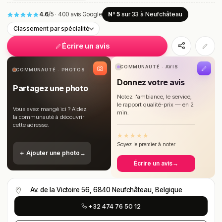
4.6
/5
·
400 avis Google
Nº 5
sur 33
à Neufchâteau
Classement par spécialité
Écrire un avis
COMMUNAUTÉ · AVIS
COMMUNAUTÉ · PHOTOS
Donnez votre avis
Partagez une photo
Notez l'ambiance, le service,
le rapport qualité-prix — en 2
Vous avez mangé ici ? Aidez
min.
la communauté à découvrir
cette adresse.
★
★
★
★
★
Soyez le premier à noter
＋ Ajouter une photo
→
Écrire un avis
→
Av. de la Victoire 56, 6840 Neufchâteau, Belgique
+32 474 76 50 12