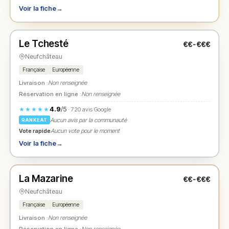
Voir la fiche
→
Ouvert
(11:30 – 14:30, 17:30 – 22:00)
Le Tchesté
€€-€€€
N° 2
★
Neufchâteau
Française
Européenne
Livraison :
Non renseignée
Réservation en ligne :
Non renseignée
4.9
/5
★★★★★
· 720 avis Google
Aucun avis par la communauté
RANKEAT
Vote rapide
Aucun vote pour le moment
Voir la fiche
→
Ouvert
(12:00 – 14:00, 19:00 – 22:30)
La Mazarine
€€-€€€
N° 3
★
Neufchâteau
Française
Européenne
Livraison :
Non renseignée