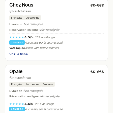
Chez Nous
€€-€€€
N° 10
Neufchâteau
Française
Européenne
Livraison :
Non renseignée
Réservation en ligne :
Non renseignée
4.5
/5
★★★★★
· 265 avis Google
Aucun avis par la communauté
RANKEAT
Vote rapide
Aucun vote pour le moment
Voir la fiche
→
Ouvert
(11:15 – 14:00, 18:00 – 22:30)
Opale
€€-€€€
N° 11
Neufchâteau
Française
Européenne
Moderne
Livraison :
Non renseignée
Réservation en ligne :
Non renseignée
4.5
/5
★★★★★
· 251 avis Google
Aucun avis par la communauté
RANKEAT