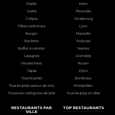
Paëlla
Metz
Sushis
Thionville
Crêpes
Strasbourg
Pâtes carbonara
Lyon
Burger
Marseille
Raclette
Toulouse
Buffet à volonté
Nantes
Lasagnes
Grenoble
Moules frites
Rouen
Tapas
Dijon
Tous les plats
Bordeaux
Tous les plats autour de moi
Montpellier
Toutes les catégories de plat
Tous les pays et villes
RESTAURANTS PAR
TOP RESTAURANTS
VILLE