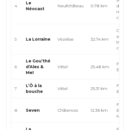
solidai
Le
4
Neufchâteau
0.78 km
du ma
Néocast
repas
comple
Cuisine
auber
5
La Lorraine
Vézelise
32.74 km
traditi
café-br
Le Gou’thé
França
6
d’Alex &
Vittel
25.48 km
Europ
Mel
L’Ô à la
França
7
Vittel
25.31 km
bouche
Europ
França
8
Seven
Châtenois
12.36 km
Europ
Moder
La
França