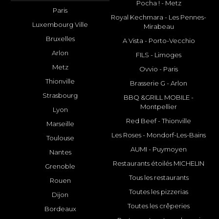
Pocha ! - Metz
Paris
Royal Kechmara - Les Pennes-
Luxembourg Ville
Mirabeau
Bruxelles
A Vista - Porto-Vecchio
Arlon
FILS - Limoges
Metz
Ovvio - Paris
Thionville
Brasserie G - Arlon
Strasbourg
BBQ &GRILL MOBILE -
Montpellier
Lyon
Red Beef - Thionville
Marseille
Les Roses - Mondorf-Les-Bains
Toulouse
AUMI - Puymoyen
Nantes
Restaurants étoilés MICHELIN
Grenoble
Tous les restaurants
Rouen
Toutes les pizzerias
Dijon
Toutes les crêperies
Bordeaux