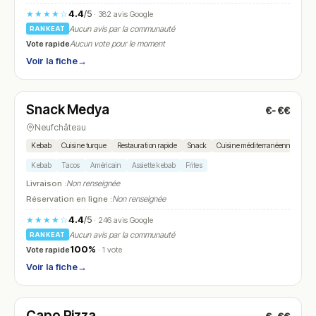
4.4
/5
★★★★☆
· 382 avis Google
Aucun avis par la communauté
RANKEAT
Vote rapide
Aucun vote pour le moment
Voir la fiche
→
Ouvert
(11:00 – 14:00, 17:00 – 23:00)
Snack Medya
€-€€
N° 19
Neufchâteau
Kebab
Cuisine turque
Restauration rapide
Snack
Cuisine méditerranéenne
Kebab
Tacos
Américain
Assiette kebab
Frites
Livraison :
Non renseignée
Réservation en ligne :
Non renseignée
4.4
/5
★★★★☆
· 246 avis Google
Aucun avis par la communauté
RANKEAT
100%
Vote rapide
· 1 vote
Voir la fiche
→
Ouvert
(11:00 – 14:30, 18:00 – 23:00)
Capo Pizza