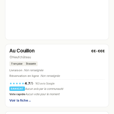
Fermé
(fermé aujourd'hui)
Au Couillon
€€-€€€
N° 4
Neufchâteau
Française
Brasserie
Livraison :
Non renseignée
Réservation en ligne :
Non renseignée
4.7
/5
★★★★★
· 163 avis Google
Aucun avis par la communauté
RANKEAT
Vote rapide
Aucun vote pour le moment
Voir la fiche
→
Ouvert
(12:00 – 15:30, 18:45 – 23:45)