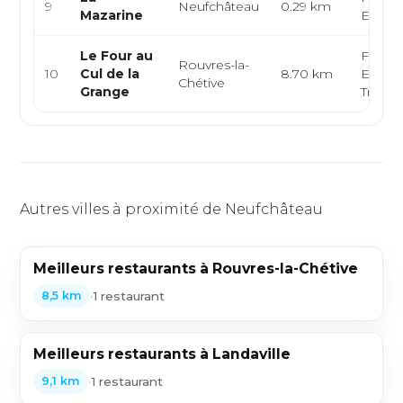
9
Neufchâteau
0.29 km
Mazarine
Europ
Le Four au
França
Rouvres-la-
10
Cul de la
8.70 km
Europ
Chétive
Grange
Traditi
Autres villes à proximité de Neufchâteau
Meilleurs restaurants à Rouvres-la-Chétive
•
1 restaurant
8,5 km
Meilleurs restaurants à Landaville
•
1 restaurant
9,1 km