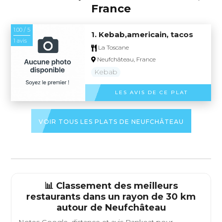
France
1.00 / 5
1. Kebab,americain, tacos
1 avis
La Toscane
Neufchâteau, France
Kebab
LES AVIS DE CE PLAT
VOIR TOUS LES PLATS DE NEUFCHÂTEAU
📊 Classement des meilleurs
restaurants dans un rayon de 30 km
autour de
Neufchâteau