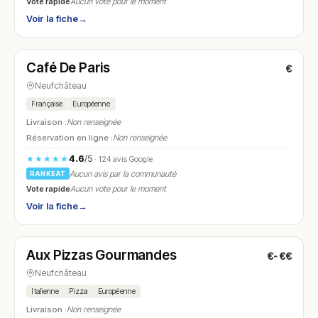
Vote rapide
Aucun vote pour le moment
Voir la fiche
→
Ouvert
(10:00 – 02:00)
Café De Paris
€
N° 7
Neufchâteau
Française
Européenne
Livraison :
Non renseignée
Réservation en ligne :
Non renseignée
4.6
/5
★★★★★
· 124 avis Google
Aucun avis par la communauté
RANKEAT
Vote rapide
Aucun vote pour le moment
Voir la fiche
→
Ouvert
(11:30 – 13:30, 18:30 – 22:00)
Aux Pizzas Gourmandes
€-€€
N° 8
Neufchâteau
Italienne
Pizza
Européenne
Livraison :
Non renseignée