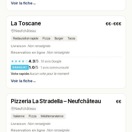
Voir la fiche
→
Ouvert
(11:00 – 14:30, 18:00 – 02:00)
La Toscane
€€-€€€
N° 22
Neufchâteau
Restauration rapide
Pizza
Burger
Tacos
Livraison :
Non renseignée
Réservation en ligne :
Non renseignée
4.3
/5
★★★★☆
· 51 avis Google
1.0
/5
· 1 avis communauté
RANKEAT
Vote rapide
Aucun vote pour le moment
Voir la fiche
→
Ouvert
(18:00 – 22:00)
Pizzeria La Stradella – Neufchâteau
€€
N° 23
Neufchâteau
Italienne
Pizza
Méditerranéenne
Livraison :
Non renseignée
Réservation en ligne :
Non renseignée