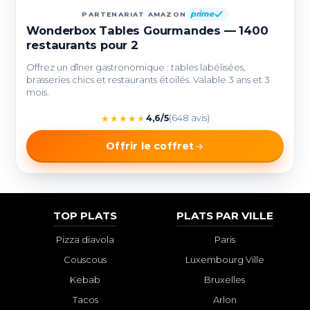
prime
PARTENARIAT AMAZON
Wonderbox Tables Gourmandes — 1400
restaurants pour 2
Offrez un dîner gastronomique : tables labélisées,
brasseries chics et restaurants étoilés. Valable 3 ans et 3
mois.
★
★
★
★
★
4,6/5
(648 avis)
Offrir le coffret
TOP PLATS
PLATS PAR VILLE
Pizza diavola
Paris
Couscous
Luxembourg Ville
Kebab
Bruxelles
Tacos
Arlon