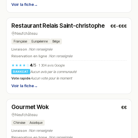
Voir la fiche
→
Ouvert
(11:30 – 14:30, 18:30 – 22:00)
Restaurant Relais Saint-christophe
€€-€€€
N° 27
Neufchâteau
Française
Européenne
Belge
Livraison :
Non renseignée
Réservation en ligne :
Non renseignée
4
/5
★★★★☆
· 1 304 avis Google
Aucun avis par la communauté
RANKEAT
Vote rapide
Aucun vote pour le moment
Voir la fiche
→
Ouvert
(12:00 – 14:30, 19:00 – 22:30)
Gourmet Wok
€€
N° 28
Neufchâteau
Chinoise
Asiatique
Livraison :
Non renseignée
Réservation en ligne :
Non renseignée