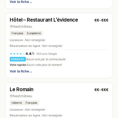
Voir la fiche
→
Ouvert
(06:30 – 22:00)
Hôtel – Restaurant L’évidence
€€-€€€
N° 17
Neufchâteau
Française
Européenne
Livraison :
Non renseignée
Réservation en ligne :
Non renseignée
4.4
/5
★★★★☆
· 653 avis Google
Aucun avis par la communauté
RANKEAT
Vote rapide
Aucun vote pour le moment
Voir la fiche
→
Fermé
(12:00 – 14:00, 19:00 – 21:00)
Le Romain
€€-€€€
N° 18
Neufchâteau
Italienne
Française
Livraison :
Non renseignée
Réservation en ligne :
Non renseignée