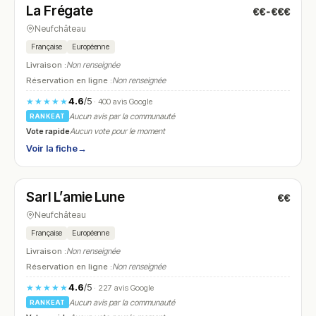
La Frégate
€€-€€€
N° 5
Neufchâteau
Française
Européenne
Livraison :
Non renseignée
Réservation en ligne :
Non renseignée
4.6
/5
★★★★★
· 400 avis Google
Aucun avis par la communauté
RANKEAT
Vote rapide
Aucun vote pour le moment
Voir la fiche
→
Ouvert
(11:45 – 14:00, 18:45 – 21:30)
Sarl L’amie Lune
€€
N° 6
Neufchâteau
Française
Européenne
Livraison :
Non renseignée
Réservation en ligne :
Non renseignée
4.6
/5
★★★★★
· 227 avis Google
Aucun avis par la communauté
RANKEAT