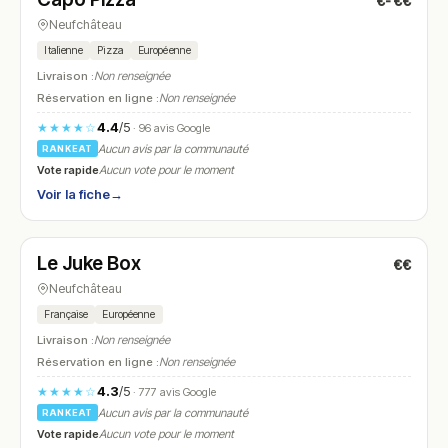
€-€€
N° 20
Neufchâteau
Italienne
Pizza
Européenne
Livraison :
Non renseignée
Réservation en ligne :
Non renseignée
4.4
/5
★★★★☆
· 96 avis Google
Aucun avis par la communauté
RANKEAT
Vote rapide
Aucun vote pour le moment
Voir la fiche
→
Ouvert
(19:00 – 23:00)
Le Juke Box
€€
N° 21
Neufchâteau
Française
Européenne
Livraison :
Non renseignée
Réservation en ligne :
Non renseignée
4.3
/5
★★★★☆
· 777 avis Google
Aucun avis par la communauté
RANKEAT
Vote rapide
Aucun vote pour le moment