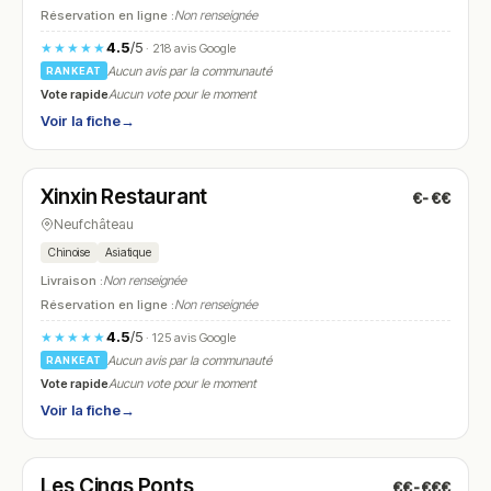
Réservation en ligne :
Non renseignée
4.5
/5
★★★★★
· 218 avis Google
Aucun avis par la communauté
RANKEAT
Vote rapide
Aucun vote pour le moment
Voir la fiche
→
Ouvert
(12:00 – 13:30, 19:00 – 21:30)
Xinxin Restaurant
€-€€
N° 14
Neufchâteau
Chinoise
Asiatique
Livraison :
Non renseignée
Réservation en ligne :
Non renseignée
4.5
/5
★★★★★
· 125 avis Google
Aucun avis par la communauté
RANKEAT
Vote rapide
Aucun vote pour le moment
Voir la fiche
→
Fermé
Les Cinqs Ponts
€€-€€€
N° 15