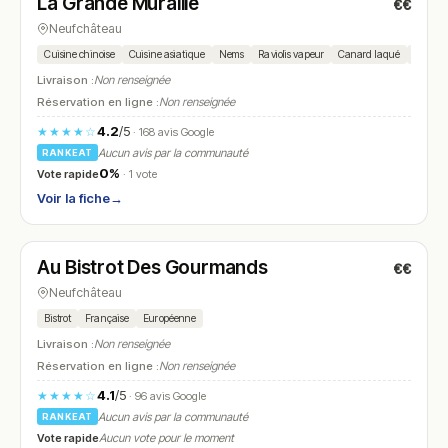
La Grande Muraille
€€
N° 25
Neufchâteau
Cuisine chinoise
Cuisine asiatique
Nems
Raviolis vapeur
Canard laqué
Bœuf
Livraison :
Non renseignée
Réservation en ligne :
Non renseignée
4.2
/5
★★★★☆
· 168 avis Google
Aucun avis par la communauté
RANKEAT
0%
Vote rapide
· 1 vote
Voir la fiche
→
Fermé
(08:30 – 18:00)
Au Bistrot Des Gourmands
€€
N° 26
Neufchâteau
Bistrot
Française
Européenne
Livraison :
Non renseignée
Réservation en ligne :
Non renseignée
4.1
/5
★★★★☆
· 96 avis Google
Aucun avis par la communauté
RANKEAT
Vote rapide
Aucun vote pour le moment