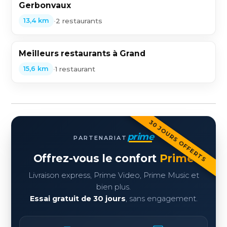
Gerbonvaux
•
2 restaurants
13,4 km
Meilleurs restaurants à Grand
•
1 restaurant
15,6 km
30 JOURS OFFERTS
prime
PARTENARIAT
Offrez-vous le confort
Prime
Livraison express, Prime Video, Prime Music et
bien plus.
Essai gratuit de 30 jours
, sans engagement.