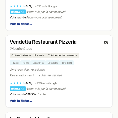
4.2
/5
★★★★☆
· 636 avis Google
Aucun avis par la communauté
RANKEAT
Vote rapide
Aucun vote pour le moment
Voir la fiche
→
Ouvert
(12:00 – 14:00, 18:00 – 22:00)
Vendetta Restaurant Pizzeria
€€
N° 24
Neufchâteau
Cuisine italienne
Pizzeria
Cuisine mediterraneenne
Pizza
Pates
Lasagnes
Escalope
Tiramisu
Livraison :
Non renseignée
Réservation en ligne :
Non renseignée
4.2
/5
★★★★☆
· 426 avis Google
Aucun avis par la communauté
RANKEAT
100%
Vote rapide
· 1 vote
Voir la fiche
→
Ouvert
(12:00 – 14:00, 18:00 – 22:00)