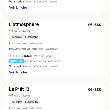
Vote rapide
Aucun vote pour le moment
Voir la fiche
→
Ouvert
(12:00 – 14:00, 19:00 – 21:30)
L’atmosphère
€€-€€€
N° 12
Neufchâteau
Française
Européenne
Livraison :
Non renseignée
Réservation en ligne :
Non renseignée
4.5
/5
★★★★★
· 241 avis Google
Aucun avis par la communauté
RANKEAT
Vote rapide
Aucun vote pour le moment
Voir la fiche
→
Fermé
(18:30 – 21:00)
Le P’tit 13
€€-€€€
N° 13
Neufchâteau
Française
Européenne
Livraison :
Non renseignée