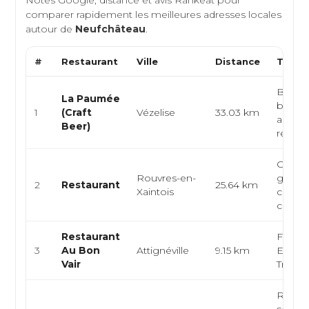
Notes Google, distance et avis Rankeat pour
comparer rapidement les meilleures adresses locales
autour de
Neufchâteau
.
#
Restaurant
Ville
Distance
Type 
Bar à b
La Paumée
brasse
1
(Craft
Vézelise
33.03 km
artisan
Beer)
restau
Cuisin
Rouvres-en-
gastr
2
Restaurant
25.64 km
Xaintois
cuisine
cuisine
Restaurant
França
3
Au Bon
Attignéville
9.15 km
Europ
Vair
Traditi
Restau