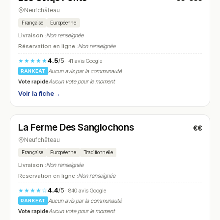
Neufchâteau
Française
Européenne
Livraison :
Non renseignée
Réservation en ligne :
Non renseignée
4.5
/5
★★★★★
· 41 avis Google
Aucun avis par la communauté
RANKEAT
Vote rapide
Aucun vote pour le moment
Voir la fiche
→
Fermé
(10:00 – 21:00)
La Ferme Des Sanglochons
€€
N° 16
Neufchâteau
Française
Européenne
Traditionnelle
Livraison :
Non renseignée
Réservation en ligne :
Non renseignée
4.4
/5
★★★★☆
· 840 avis Google
Aucun avis par la communauté
RANKEAT
Vote rapide
Aucun vote pour le moment