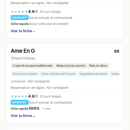
Réservation en ligne :
Non renseignée
4.6
/5
★★★★★
· 85 avis Google
Aucun avis par la communauté
RANKEAT
Vote rapide
Aucun vote pour le moment
Voir la fiche
→
Fermé
(09:00 – 17:00)
Ame En G
€€
N° 9
Neufchâteau
Cuisine française traditionnelle
Restaurant du marché
Plats du terroir
Plat du jour maison
Menu traditionnel français
Suggestions de saison
Salade fraîche
Livraison :
Non renseignée
Réservation en ligne :
Non renseignée
4.6
/5
★★★★★
· 83 avis Google
Aucun avis par la communauté
RANKEAT
100%
Vote rapide
· 1 vote
Voir la fiche
→
Ouvert
(12:00 – 14:00, 18:00 – 22:00)