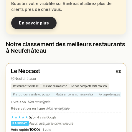
Boostez votre visibilité sur Rankeat et attirez plus de
clients près de chez vous.
En savoir plus
Notre classement des meilleurs restaurants
à Neufchâteau
Fermé
(fermé aujourd'hui)
Le Néocast
€€
N° 1
★
Neufchâteau
Restaurant solidaire
Cuisine du marché
Repas complets faits maison
Plat du jour viande ou poisson
Plat à emporter sur réservation
Portage de repas à domici
Livraison :
Non renseignée
Réservation en ligne :
Non renseignée
5
/5
★★★★★
· 4 avis Google
Aucun avis par la communauté
RANKEAT
100%
Vote rapide
· 1 vote