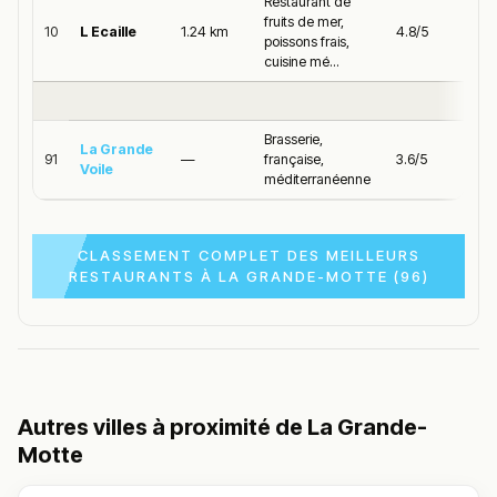
Restaurant de
fruits de mer,
10
L Ecaille
1.24 km
4.8/5
poissons frais,
cuisine mé...
Brasserie,
La Grande
91
—
française,
3.6/5
Voile
méditerranéenne
CLASSEMENT COMPLET DES MEILLEURS
RESTAURANTS À LA GRANDE-MOTTE (96)
Autres villes à proximité de La Grande-
Motte