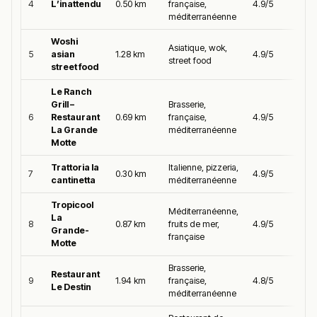
4
L’inattendu
0.50 km
française,
4.9/5
méditerranéenne
Woshi
Asiatique, wok,
5
asian
1.28 km
4.9/5
street food
street food
Le Ranch
Grill –
Brasserie,
6
Restaurant
0.69 km
française,
4.9/5
La Grande
méditerranéenne
Motte
Trattoria la
Italienne, pizzeria,
7
0.30 km
4.9/5
cantinetta
méditerranéenne
Tropicool
Méditerranéenne,
La
8
0.87 km
fruits de mer,
4.9/5
Grande-
française
Motte
Brasserie,
Restaurant
9
1.94 km
française,
4.8/5
Le Destin
méditerranéenne