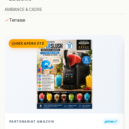
fondants au persil.
leur incontournable bouillabaisse
– soupe de
AMBIANCE & CADRE
poissons emblématique du Sud.
Terrasse
Résumé des commentaires
Les retours sont globalement positifs : qualité des
produits, accueil chaleureux et bon rapport qualité-prix
IDÉE APÉRO ÉTÉ
sont régulièrement cités par les habitués du quartier.
Questions fréquentes
Faut-il réserver ?
Le restaurant propose-t-il des produits de
la mer ?
Quel est le prix moyen ?
prime
PARTENARIAT AMAZON