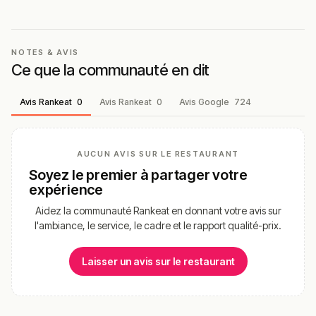
Pour découvrir
La Grande Voile
, mieux vaut réserver à
l’avance, particulièrement le week-end et en haute
saison estivale. La maison vaut le détour pour un
NOTES & AVIS
déjeuner ensoleillé ou un dîner partagé, dans un cadre
Ce que la communauté en dit
représentatif de l’art de vivre grand-mottois qui mêle
générosité méditerranéenne, soleil et architecture
Avis Rankeat
0
Avis Rankeat
0
Avis Google
724
pyramidale signée Balladur.
!
Texte généré par intelligence artificielle, en attente de
validation humaine.
AUCUN AVIS SUR LE RESTAURANT
Cette description peut contenir des erreurs, n'hésitez pas à
Soyez le premier à partager votre
nous aider en vous rendant sur :
Améliorer la fiche de cet
expérience
établissement
Aidez la communauté Rankeat en donnant votre avis sur
l'ambiance, le service, le cadre et le rapport qualité-prix.
Laisser un avis sur le restaurant