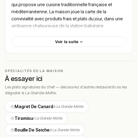
qui propose une cuisine traditionnelle française et
méditerranéenne. La maison joue la carte de la
convivialité avec produits frais et plats du jour, dans une
ambiance chaleureuse de la station balnéaire.
Localisation
Voir la suite
Le restaurant est situé au
Point Zéro Allée de la Plage,
34280 La Grande-Motte
. Point Zéro, Allée de la Plage,
accessible à pied depuis le centre de la station.
SPÉCIALITÉS DE LA MAISON
La Grande-Motte rayonne autour de son
port de
À essayer ici
plaisance
, de ses
plages de sable fin
et de son
architecture
pyramidale signée Jean Balladur
, labellisée
Les plats signatures du chef — découvrez d'autres restaurants où les
déguster à La Grande-Motte.
Patrimoine du XXᵉ siècle. L’établissement profite de
cette géographie singulière qui mêle bord de mer,
Magret De Canard
à La Grande-Motte
étangs et architecture moderniste. Selon les services,
on y vient pour un déjeuner ensoleillé sur le quai, un dîner
Tiramisu
à La Grande-Motte
face au coucher de soleil ou une halte gourmande après
une journée plage.
Rouille De Seiche
à La Grande-Motte