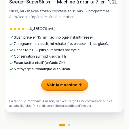
Seeger SuperSlush — Machine à granita 7-en-1, 2L
Y a-t-il une terrasse face à la mer ?
Slush, milkshakes, frozen cocktails en 15 min · 7 programmes ·
AutoClean · L'apéro de l'été à la maison.
Conclusion
La Grande Voile
s’inscrit comme une bonne adresse à
★
★
★
★
☆
4,3/5
(279 avis)
découvrir parmi les tables de La Grande-Motte, avec
Slush prête en 15 min (technologie InstantFreeze)
son identité culinaire propre et son savoir-faire reconnu.
7 programmes : slush, milkshake, frozen cocktail, jus glacé…
La maison a su séduire tant les habitués grand-mottois
Capacité 2 L — plusieurs verres par cycle
que les visiteurs de passage en quête d’une expérience
Conservation au froid jusqu’à 4 h
authentique, ancrée dans la culture méditerranéenne et
Écran tactile intuitif (enfants OK)
l’art de vivre balnéaire.
Nettoyage automatique AutoClean
Parmi les atouts régulièrement cités, on retiendra
l’inspiration méditerranéenne, le travail des produits de
Voir la machine
saison et l’accueil chaleureux propre au Sud, autant
d’éléments qui contribuent à fidéliser une clientèle locale
En tant que Partenaire Amazon, Rankeat perçoit une commission sur les
comme touristique. Les amateurs de vins régionaux
achats éligibles. Prix et disponibilité susceptibles d'évoluer.
apprécient également la sélection proposée, fidèle aux
appellations languedociennes (Picpoul de Pinet, AOP
Languedoc, Faugères, Saint-Chinian).