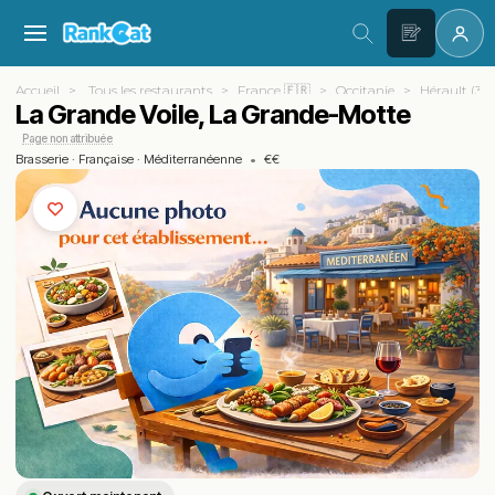
Accueil
Tous les restaurants
France 🇫🇷
Occitanie
Hérault (34)
La Grande Voile, La Grande-Motte
Page non attribuée
Brasserie
·
Française
·
Méditerranéenne
•
€€