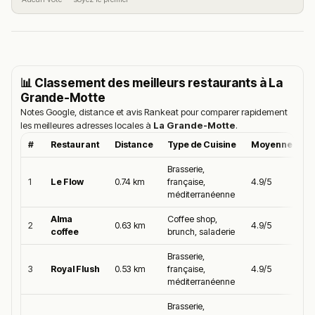
📊 Classement des meilleurs restaurants à
La
Grande-Motte
Notes Google, distance et avis Rankeat pour comparer rapidement
les meilleures adresses locales à
La Grande-Motte
.
#
Restaurant
Distance
Type de Cuisine
Moyenne Goog
Brasserie,
1
Le Flow
0.74 km
française,
4.9/5
méditerranéenne
Alma
Coffee shop,
2
0.63 km
4.9/5
coffee
brunch, saladerie
Brasserie,
3
Royal Flush
0.53 km
française,
4.9/5
méditerranéenne
Brasserie,