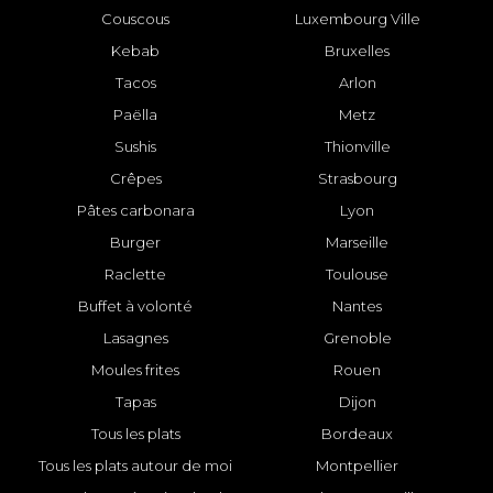
Couscous
Luxembourg Ville
Kebab
Bruxelles
Tacos
Arlon
Paëlla
Metz
Sushis
Thionville
Crêpes
Strasbourg
Pâtes carbonara
Lyon
Burger
Marseille
Raclette
Toulouse
Buffet à volonté
Nantes
Lasagnes
Grenoble
Moules frites
Rouen
Tapas
Dijon
Tous les plats
Bordeaux
Tous les plats autour de moi
Montpellier