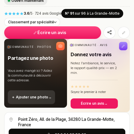
Ouvert maintenant
3.6
/5
·
724 avis Google
Nº 91
sur 96
à La Grande-Motte
Classement par spécialité
Écrire un avis
COMMUNAUTÉ · AVIS
COMMUNAUTÉ · PHOTOS
Donnez votre avis
Partagez une photo
Notez l'ambiance, le service,
le rapport qualité-prix — en 2
Vous avez mangé ici ? Aidez
min.
la communauté à découvrir
cette adresse.
★
★
★
★
★
Soyez le premier à noter
＋ Ajouter une photo
→
Écrire un avis
→
Point Zéro, All. de la Plage, 34280 La Grande-Motte,
France