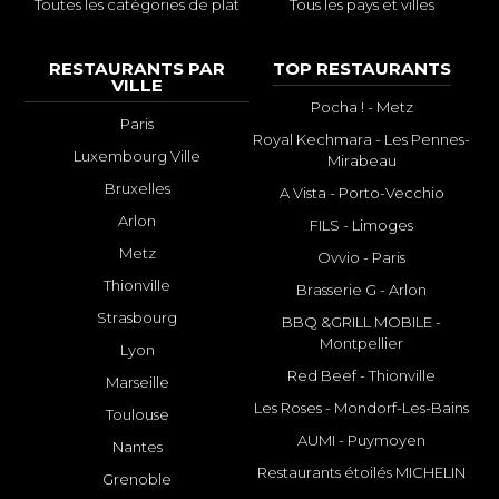
Toutes les catégories de plat
Tous les pays et villes
RESTAURANTS PAR
TOP RESTAURANTS
VILLE
Pocha ! - Metz
Paris
Royal Kechmara - Les Pennes-
Luxembourg Ville
Mirabeau
Bruxelles
A Vista - Porto-Vecchio
Arlon
FILS - Limoges
Metz
Ovvio - Paris
Thionville
Brasserie G - Arlon
Strasbourg
BBQ &GRILL MOBILE -
Montpellier
Lyon
Red Beef - Thionville
Marseille
Les Roses - Mondorf-Les-Bains
Toulouse
AUMI - Puymoyen
Nantes
Restaurants étoilés MICHELIN
Grenoble