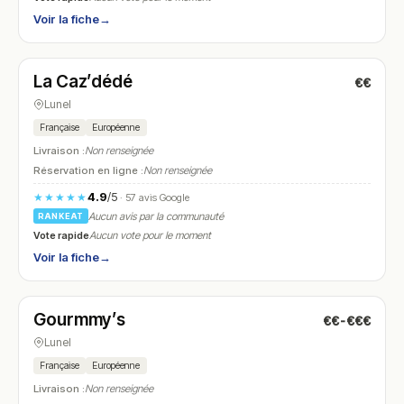
Voir la fiche
→
Fermé
(11:00 – 14:30)
La Caz’dédé
€€
N° 9
Lunel
Française
Européenne
Livraison :
Non renseignée
Réservation en ligne :
Non renseignée
4.9
/5
★★★★★
· 57 avis Google
Aucun avis par la communauté
RANKEAT
Vote rapide
Aucun vote pour le moment
Voir la fiche
→
Ouvert
(11:30 – 22:00)
Gourmmy’s
€€-€€€
N° 10
Lunel
Française
Européenne
Livraison :
Non renseignée