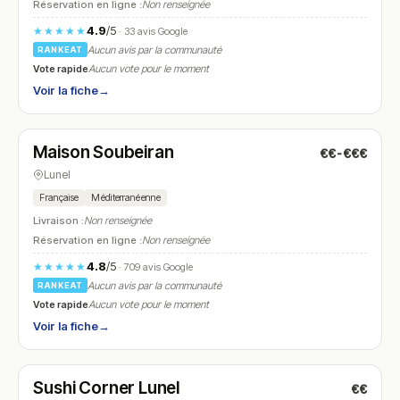
Réservation en ligne :
Non renseignée
4.9
/5
★★★★★
· 33 avis Google
Aucun avis par la communauté
RANKEAT
Vote rapide
Aucun vote pour le moment
Voir la fiche
→
Fermé
(12:00 – 13:00)
Maison Soubeiran
€€-€€€
N° 11
Lunel
Française
Méditerranéenne
Livraison :
Non renseignée
Réservation en ligne :
Non renseignée
4.8
/5
★★★★★
· 709 avis Google
Aucun avis par la communauté
RANKEAT
Vote rapide
Aucun vote pour le moment
Voir la fiche
→
Ouvert
(18:00 – 23:00)
Sushi Corner Lunel
€€
N° 12