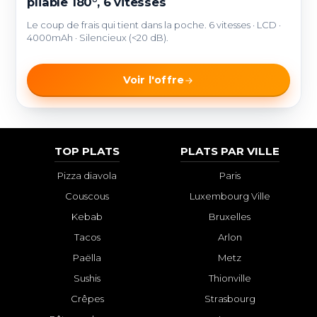
pliable 180°, 6 vitesses
Le coup de frais qui tient dans la poche. 6 vitesses · LCD ·
4000mAh · Silencieux (<20 dB).
Voir l'offre
TOP PLATS
PLATS PAR VILLE
Pizza diavola
Paris
Couscous
Luxembourg Ville
Kebab
Bruxelles
Tacos
Arlon
Paëlla
Metz
Sushis
Thionville
Crêpes
Strasbourg