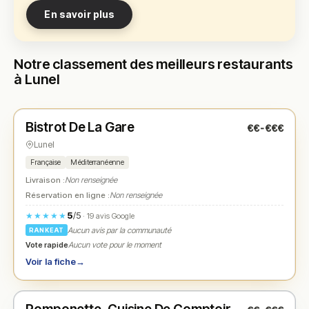
En savoir plus
Notre classement des meilleurs restaurants
à Lunel
Fermé
(fermé aujourd'hui)
Bistrot De La Gare
€€-€€€
N° 1
★
Lunel
Française
Méditerranéenne
Livraison :
Non renseignée
Réservation en ligne :
Non renseignée
5
/5
★★★★★
· 19 avis Google
Aucun avis par la communauté
RANKEAT
Vote rapide
Aucun vote pour le moment
Voir la fiche
→
Fermé
(07:00 – 15:00)