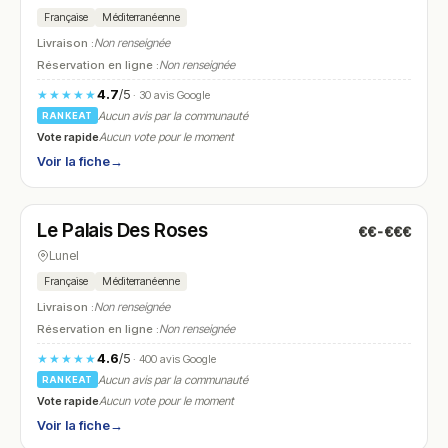
Française
Méditerranéenne
Livraison :
Non renseignée
Réservation en ligne :
Non renseignée
4.7
/5
★★★★★
· 30 avis Google
Aucun avis par la communauté
RANKEAT
Vote rapide
Aucun vote pour le moment
Voir la fiche
→
Ouvert
(12:00 – 14:00, 18:00 – 22:30)
Le Palais Des Roses
€€-€€€
N° 23
Lunel
Française
Méditerranéenne
Livraison :
Non renseignée
Réservation en ligne :
Non renseignée
4.6
/5
★★★★★
· 400 avis Google
Aucun avis par la communauté
RANKEAT
Vote rapide
Aucun vote pour le moment
Voir la fiche
→
Fermé
(12:00 – 14:30, 18:30 – 23:00)