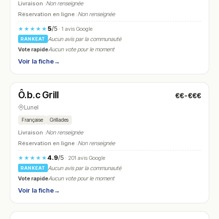
Livraison :
Non renseignée
Réservation en ligne :
Non renseignée
5
/5
★★★★★
· 1 avis Google
Aucun avis par la communauté
RANKEAT
Vote rapide
Aucun vote pour le moment
Voir la fiche
→
Ouvert
(11:30 – 15:00, 17:00 – 00:30)
Ô.b.c Grill
€€-€€€
N° 6
Lunel
Française
Grillades
Livraison :
Non renseignée
Réservation en ligne :
Non renseignée
4.9
/5
★★★★★
· 201 avis Google
Aucun avis par la communauté
RANKEAT
Vote rapide
Aucun vote pour le moment
Voir la fiche
→
Fermé
(11:30 – 15:30, 18:30 – 22:30)