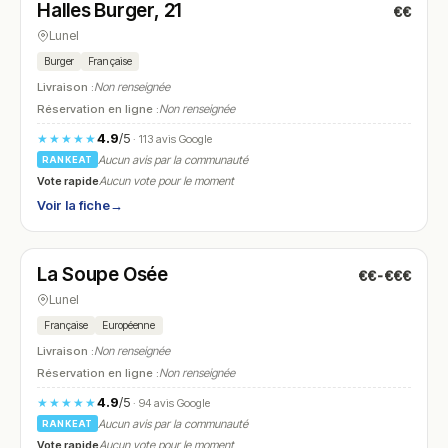
Halles Burger, 21
€€
N° 7
Lunel
Burger
Française
Livraison :
Non renseignée
Réservation en ligne :
Non renseignée
4.9
/5
★★★★★
· 113 avis Google
Aucun avis par la communauté
RANKEAT
Vote rapide
Aucun vote pour le moment
Voir la fiche
→
Fermé
(09:30 – 15:00)
La Soupe Osée
€€-€€€
N° 8
Lunel
Française
Européenne
Livraison :
Non renseignée
Réservation en ligne :
Non renseignée
4.9
/5
★★★★★
· 94 avis Google
Aucun avis par la communauté
RANKEAT
Vote rapide
Aucun vote pour le moment