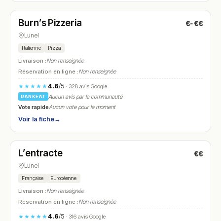
Burn’s Pizzeria
€-€€
N° 24
Lunel
Italienne
Pizza
Livraison :
Non renseignée
Réservation en ligne :
Non renseignée
4.6
/5
★★★★★
· 328 avis Google
Aucun avis par la communauté
RANKEAT
Vote rapide
Aucun vote pour le moment
Voir la fiche
→
Fermé
(11:00 – 15:00)
L’entracte
€€
N° 25
Lunel
Française
Européenne
Livraison :
Non renseignée
Réservation en ligne :
Non renseignée
4.6
/5
★★★★★
· 316 avis Google