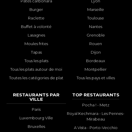
Pâtes carbonara
Lyon
Burger
Marseille
Raclette
Toulouse
Buffet à volonté
Nantes
Lasagnes
Grenoble
Moules frites
Rouen
Tapas
Dijon
Tous les plats
Bordeaux
Tous les plats autour de moi
Montpellier
Toutes les catégories de plat
Tous les pays et villes
RESTAURANTS PAR
TOP RESTAURANTS
VILLE
Pocha ! - Metz
Paris
Royal Kechmara - Les Pennes-
Luxembourg Ville
Mirabeau
Bruxelles
A Vista - Porto-Vecchio