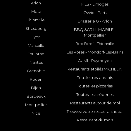
Arlon
FILS - Limoges
Metz
Ovvio - Paris
Thionville
Brasserie G - Arlon
Strasbourg
BBQ &GRILL MOBILE -
Montpellier
Lyon
Red Beef - Thionville
Marseille
Les Roses - Mondorf-Les-Bains
Toulouse
AUMI - Puymoyen
Nantes
Restaurants étoilés MICHELIN
Grenoble
Tous les restaurants
Rouen
Toutes les pizzerias
Dijon
Toutes les crêperies
Bordeaux
Restaurants autour de moi
Montpellier
Trouvez votre restaurant idéal
Nice
Restaurant du mois