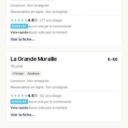
Livraison :
Non renseignée
Réservation en ligne :
Non renseignée
4.6
/5
★★★★★
· 277 avis Google
Aucun avis par la communauté
RANKEAT
Vote rapide
Aucun vote pour le moment
Voir la fiche
→
Fermé
(12:00 – 14:00, 19:00 – 22:00)
La Grande Muraille
€-€€
N° 28
Lunel
Chinoise
Asiatique
Livraison :
Non renseignée
Réservation en ligne :
Non renseignée
4.5
/5
★★★★★
· 412 avis Google
Aucun avis par la communauté
RANKEAT
Vote rapide
Aucun vote pour le moment
Voir la fiche
→