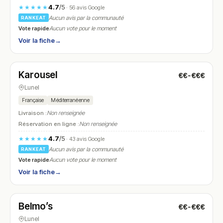
4.7
/5
★★★★★
· 56 avis Google
Aucun avis par la communauté
RANKEAT
Vote rapide
Aucun vote pour le moment
Voir la fiche
→
Fermé
(fermé aujourd'hui)
Karousel
€€-€€€
N° 21
Lunel
Française
Méditerranéenne
Livraison :
Non renseignée
Réservation en ligne :
Non renseignée
4.7
/5
★★★★★
· 43 avis Google
Aucun avis par la communauté
RANKEAT
Vote rapide
Aucun vote pour le moment
Voir la fiche
→
Ouvert
(18:00 – 23:30)
Belmo’s
€€-€€€
N° 22
Lunel