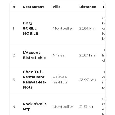
#
Restaurant
Ville
Distance
Type d
Cuisin
BBQ
barbec
1
&GRILL
Montpellier
25.64 km
grillade
MOBILE
food, 
bœuf, ..
Bistro
L’Accent
2
Nîmes
25.67 km
françai
Bistrot chic
chic
Chez Tuf –
Bistrot 
Restaurant
Palavas-
cuisine
3
23.07 km
Palavas-les-
les-Flots
médite
Flots
poisso
Cuisine
Rock’n’Rolls
restaur
4
Montpellier
21.67 km
Mtp
emport
food