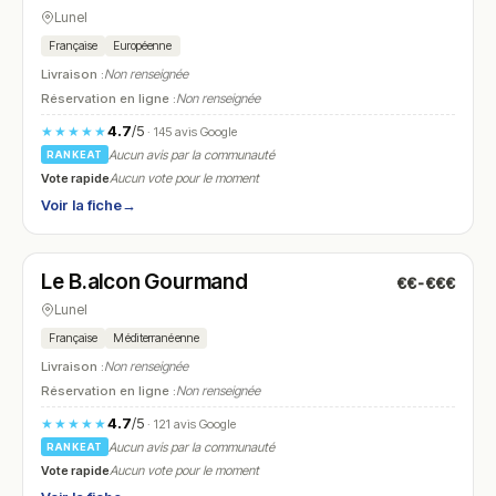
Lunel
Française
Européenne
Livraison :
Non renseignée
Réservation en ligne :
Non renseignée
4.7
/5
★★★★★
· 145 avis Google
Aucun avis par la communauté
RANKEAT
Vote rapide
Aucun vote pour le moment
Voir la fiche
→
Fermé
(09:00 – 13:00)
Le B.alcon Gourmand
€€-€€€
N° 18
Lunel
Française
Méditerranéenne
Livraison :
Non renseignée
Réservation en ligne :
Non renseignée
4.7
/5
★★★★★
· 121 avis Google
Aucun avis par la communauté
RANKEAT
Vote rapide
Aucun vote pour le moment