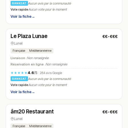
Aucun avis par la communauté
RANKEAT
Vote rapide
Aucun vote pour le moment
Voir la fiche
→
Fermé
(fermé aujourd'hui)
Le Plaza Lunae
€€-€€€
N° 26
Lunel
Française
Méditerranéenne
Livraison :
Non renseignée
Réservation en ligne :
Non renseignée
4.6
/5
★★★★★
· 284 avis Google
Aucun avis par la communauté
RANKEAT
Vote rapide
Aucun vote pour le moment
Voir la fiche
→
Fermé
(fermé aujourd'hui)
âm20 Restaurant
€€-€€€
N° 27
Lunel
Française
Méditerranéenne