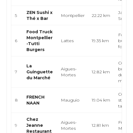
ZEN Sushi x
Japona
5
Montpellier
22.22 km
Thé x Bar
Sushis,
Food Truck
Food t
Montpellier
6
Lattes
19.35 km
burger,
-Tutti
food
Burgers
Cuisine
La
Aigues-
brasser
7
Guinguette
12.82 km
Mortes
du terro
du Marché
magre..
Cuisine
FRENCH
8
Mauguio
19.04 km
street 
NAAN
tandoo
Chez
Aigues-
Françai
9
Jeanne
12.81 km
Mortes
Médite
Restaurant