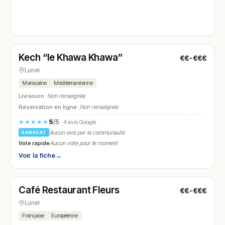
Ouvert
(11:00 – 22:00)
Kech “le Khawa Khawa”
€€-€€€
N° 4
Lunel
Marocaine
Méditerranéenne
Livraison :
Non renseignée
Réservation en ligne :
Non renseignée
5
/5
★★★★★
· 4 avis Google
Aucun avis par la communauté
RANKEAT
Vote rapide
Aucun vote pour le moment
Voir la fiche
→
Ouvert
(10:00 – 22:00)
Café Restaurant Fleurs
€€-€€€
N° 5
Lunel
Française
Européenne