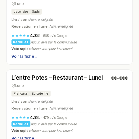
Lunel
Japonaise
Sushi
Livraison :
Non renseignée
Réservation en ligne :
Non renseignée
4.8
/5
★★★★★
· 565 avis Google
Aucun avis par la communauté
RANKEAT
Vote rapide
Aucun vote pour le moment
Voir la fiche
→
Fermé
(fermé aujourd'hui)
L’entre Potes – Restaurant – Lunel
€€-€€€
N° 13
Lunel
Française
Européenne
Livraison :
Non renseignée
Réservation en ligne :
Non renseignée
4.8
/5
★★★★★
· 479 avis Google
Aucun avis par la communauté
RANKEAT
Vote rapide
Aucun vote pour le moment
Voir la fiche
→