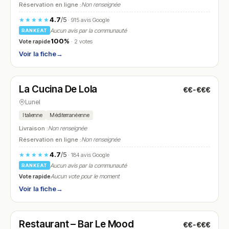
Réservation en ligne :
Non renseignée
4.7
/5
★★★★★
· 915 avis Google
Aucun avis par la communauté
RANKEAT
100%
Vote rapide
· 2 votes
Voir la fiche
→
Fermé
(fermé aujourd'hui)
La Cucina De Lola
€€-€€€
N° 16
Lunel
Italienne
Méditerranéenne
Livraison :
Non renseignée
Réservation en ligne :
Non renseignée
4.7
/5
★★★★★
· 184 avis Google
Aucun avis par la communauté
RANKEAT
Vote rapide
Aucun vote pour le moment
Voir la fiche
→
Fermé
(12:00 – 14:00, 19:00 – 22:00)
Restaurant – Bar Le Mood
€€-€€€
N° 17