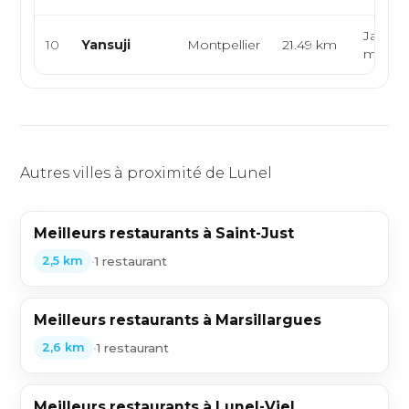
Japonai
10
Yansuji
Montpellier
21.49 km
makis
Autres villes à proximité de Lunel
Meilleurs restaurants à Saint-Just
•
1 restaurant
2,5 km
Meilleurs restaurants à Marsillargues
•
1 restaurant
2,6 km
Meilleurs restaurants à Lunel-Viel