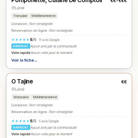
Pomponette, Cuisine De Comptoir
€€-€€€
N° 2
★
Lunel
Française
Méditerranéenne
Livraison :
Non renseignée
Réservation en ligne :
Non renseignée
5
/5
★★★★★
· 11 avis Google
Aucun avis par la communauté
RANKEAT
Vote rapide
Aucun vote pour le moment
Voir la fiche
→
Ouvert
(09:30 – 22:00)
O Tajine
€€
N° 3
★
Lunel
Marocaine
Méditerranéenne
Livraison :
Non renseignée
Réservation en ligne :
Non renseignée
5
/5
★★★★★
· 5 avis Google
Aucun avis par la communauté
RANKEAT
Vote rapide
Aucun vote pour le moment