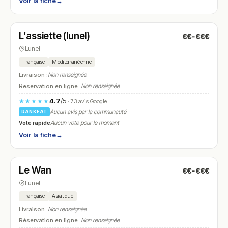
Voir la fiche
→
Ouvert
(18:00 – 01:00)
L’assiette (lunel)
€€-€€€
N° 19
Lunel
Française
Méditerranéenne
Livraison :
Non renseignée
Réservation en ligne :
Non renseignée
4.7
/5
★★★★★
· 73 avis Google
Aucun avis par la communauté
RANKEAT
Vote rapide
Aucun vote pour le moment
Voir la fiche
→
Ouvert
(09:00 – 01:00)
Le Wan
€€-€€€
N° 20
Lunel
Française
Asiatique
Livraison :
Non renseignée
Réservation en ligne :
Non renseignée