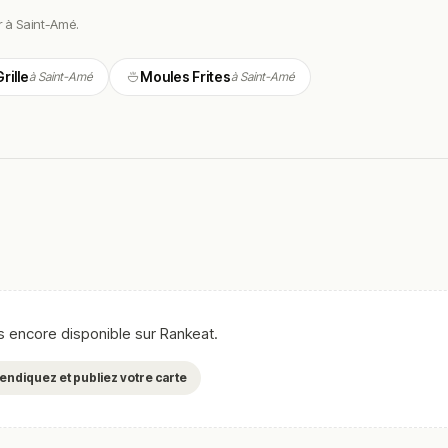
r à Saint-Amé.
e avec une spécialisation dans les viandes grillées et les produits cu
rille
Moules Frites
à Saint-Amé
à Saint-Amé
ats faits maison, mettant en avant la qualité des produits et une
rillade est au cœur de l’expérience culinaire.
spécialité de la maison.
nement.
server toute sa saveur.
cuisine simple et généreuse.
as encore disponible sur Rankeat.
r le repas sur une note sucrée.
evendiquez et publiez votre carte
mateurs de viande et de cuisine grillée.