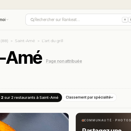
moi
Rechercher sur Rankeat…
⌘
 (88)
Saint-Amé
L’art du grill
int-Amé
Page non attribuée
 2
sur 2
restaurants
à Saint-Amé
Classement par spécialité
COMMUNAUTÉ · PHOTO
Partagez une