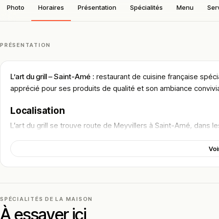
Photo
Horaires
Présentation
Spécialités
Menu
Ser
PRÉSENTATION
L’art du grill – Saint-Amé
: restaurant de cuisine française spéci
apprécié pour ses produits de qualité et son ambiance convivi
Localisation
L’art du grill se trouve route de Meyvillers à Saint-Amé, dans 
Facilement accessible en voiture, l’établissement attire une cli
Voi
gourmand dans un cadre calme.
Cadre & ambiance
Le restaurant propose un cadre chaleureux et décontracté, idéa
SPÉCIALITÉS DE LA MAISON
L’ambiance est conviviale avec un accueil apprécié et un envi
À essayer ici