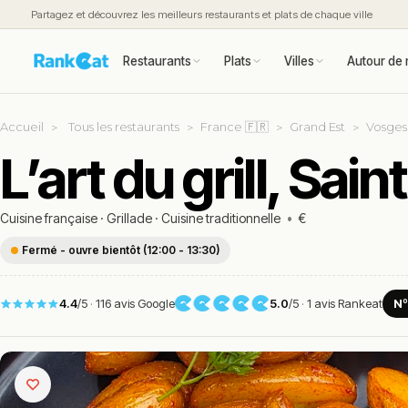
Partagez et découvrez les meilleurs restaurants et plats de chaque ville
Restaurants
Plats
Villes
Autour de 
Accueil
Tous les restaurants
France 🇫🇷
Grand Est
Vosges
L’art du grill, Sa
Cuisine française
·
Grillade
·
Cuisine traditionnelle
•
€
Fermé - ouvre bientôt (12:00 - 13:30)
4.4
/5
·
116 avis Google
5.0
/5
·
1 avis Rankeat
Nº