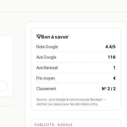
💡
Bon à savoir
Note Google
4.4/5
Avis Google
116
Avis Rankeat
1
Prix moyen
€
Classement
Nº 2 / 2
Source : avis Google & communauté Rankeat —
vérifiez sur place pour les dernières infos.
PUBLICITÉ · GOOGLE