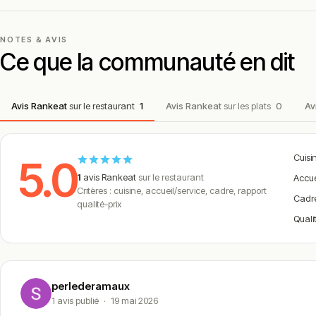
NOTES & AVIS
Ce que la communauté en dit
Avis Rankeat
sur le restaurant
1
Avis Rankeat
sur les plats
0
Av
Cuisi
5.0
1
avis Rankeat
sur le restaurant
Accue
Critères : cuisine, accueil/service, cadre, rapport
Cadr
qualité-prix
Quali
perlederamaux
1 avis publié
·
19 mai 2026