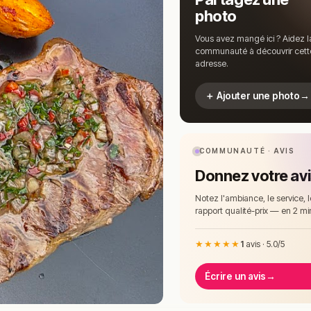
photo
Vous avez mangé ici ? Aidez l
communauté à découvrir cett
adresse.
＋ Ajouter une photo
→
COMMUNAUTÉ · AVIS
Donnez votre av
Notez l'ambiance, le service, l
rapport qualité-prix — en 2 mi
★★★★★
1
avis · 5.0/5
Écrire un avis
→