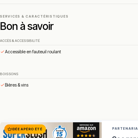
Grâce à ses produits de qualité et à son savoir-faire autour de
gourmande.
SERVICES & CARACTÉRISTIQUES
Pour un repas convivial dans les Vosges autour de viandes savo
Bon à savoir
!
Texte généré par intelligence artificielle, en attente de validation hu
Cette description peut contenir des erreurs, n'hésitez pas à nous aider 
ACCÈS & ACCESSIBILITÉ
Accessible en fauteuil roulant
BOISSONS
Bières & vins
PARTENARI
IDÉE APÉRO ÉTÉ