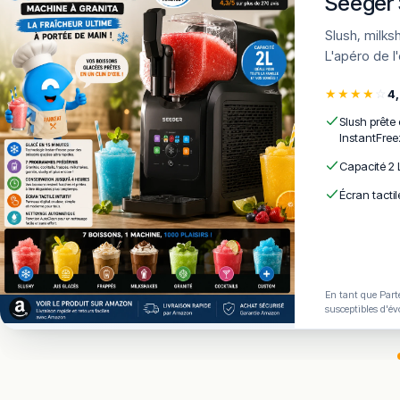
Seeger 
Slush, milkshakes, frozen cocktails en 15 min · 7 programmes · AutoClean ·
L'apéro de l
★
★
★
★
☆
4
Slush prête
InstantFree
Capacité 2 
Écran tactil
En tant que Parte
susceptibles d'év