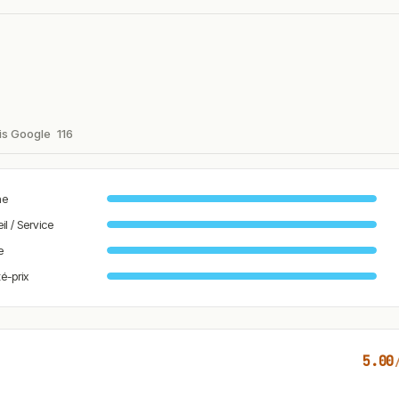
is Google
116
ne
il / Service
e
té-prix
5.00