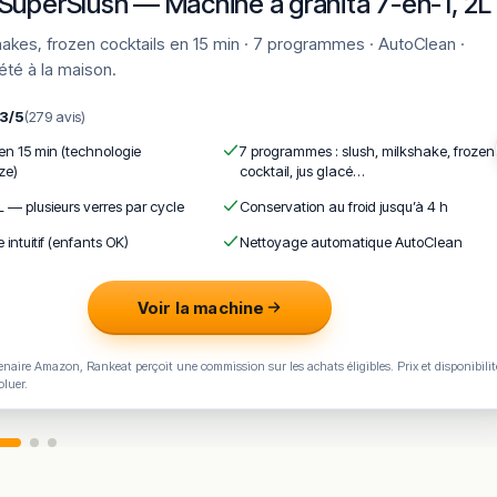
SuperSlush — Machine à granita 7-en-1, 2L
'été à la maison.
,3/5
(279 avis)
 en 15 min (technologie
7 programmes : slush, milkshake, frozen
ze)
cocktail, jus glacé…
L — plusieurs verres par cycle
Conservation au froid jusqu’à 4 h
e intuitif (enfants OK)
Nettoyage automatique AutoClean
Voir la machine
naire Amazon, Rankeat perçoit une commission sur les achats éligibles. Prix et disponibilit
oluer.