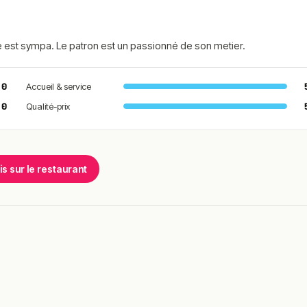
ance est sympa. Le patron est un passionné de son metier.
.0
Accueil & service
.0
Qualité-prix
vis sur le restaurant