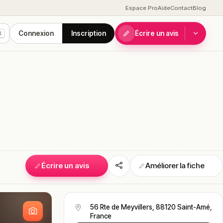
Espace Pro
Aide
Contact
Blog
Connexion
Inscription
Écrire un avis
K
Écrire un avis
Améliorer la fiche
S
56 Rte de Meyvillers, 88120 Saint-Amé,
France