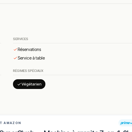
s grillades, le restaurant propose une expérience simple et
ureuses, cette table constitue une option fiable et appréciée.
maine.
en vous rendant sur :
Améliorer la fiche de cet établissement
SERVICES
Réservations
Service à table
RÉGIMES SPÉCIAUX
Végétarien
prime
AT AMAZON