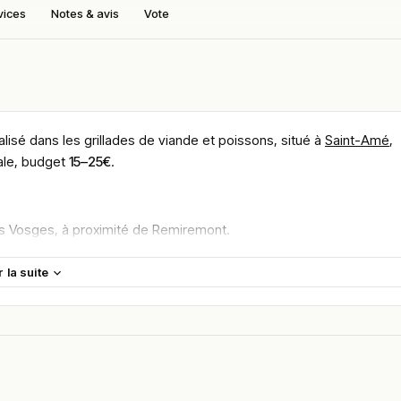
vices
Notes & avis
Vote
alisé dans les grillades de viande et poissons, situé à
Saint-Amé
,
ale, budget
15–25€
.
les Vosges, à proximité de Remiremont.
entèle locale ainsi que des visiteurs venus profiter d’un repas
r la suite
l pour un repas entre amis ou en famille.
ronnement propice à la détente autour d’une cuisine généreuse.