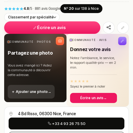
4.8
/5
·
881 avis Google
Nº 20
sur 138
à Nice
Classement par spécialité
Écrire un avis
COMMUNAUTÉ · AVIS
COMMUNAUTÉ · PHOTOS
Donnez votre avis
Partagez une photo
Notez l'ambiance, le service,
le rapport qualité-prix — en 2
Vous avez mangé ici ? Aidez
min.
la communauté à découvrir
cette adresse.
★
★
★
★
★
Soyez le premier à noter
＋ Ajouter une photo
→
Écrire un avis
→
4 Bd Risso, 06300 Nice, France
+33 4 93 26 75 50