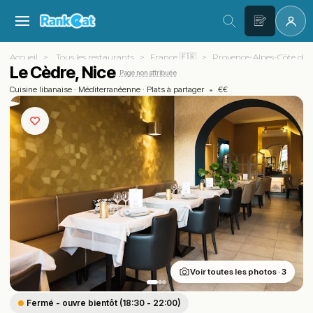
Accueil
Tous les restaurants
France 🇫🇷
Provence-Alpes-Côte d'A
Le Cèdre, Nice
Page non attribuée
Cuisine libanaise
·
Méditerranéenne
·
Plats à partager
•
€€
Voir toutes les photos · 3
Fermé - ouvre bientôt (18:30 - 22:00)