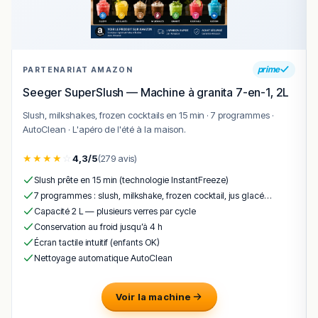
miel.
Conclusion
Le Cèdre est une
adresse très prisée à Nice (~4,7–
prime
PARTENARIAT AMAZON
4,8/5)
pour découvrir une cuisine libanaise authentique
Seeger SuperSlush — Machine à granita 7-en-1, 2L
et généreuse, régulièrement saluée pour la qualité des
plats, le service attentionné et l’ambiance agréable.
Slush, milkshakes, frozen cocktails en 15 min · 7 programmes ·
AutoClean · L'apéro de l'été à la maison.
Les menus variés, les mezzés à partager et les grillades
orientales font de ce restaurant une expérience culinaire
★
★
★
★
☆
4,3/5
(279 avis)
conviviale et gourmande.
Slush prête en 15 min (technologie InstantFreeze)
Que ce soit pour un dîner romantique, une soirée entre
7 programmes : slush, milkshake, frozen cocktail, jus glacé…
amis ou une découverte des saveurs libanaises à Nice,
Capacité 2 L — plusieurs verres par cycle
Le Cèdre offre une belle expérience gastronomique
Conservation au froid jusqu’à 4 h
méditerranéenne et orientale.
Écran tactile intuitif (enfants OK)
Nettoyage automatique AutoClean
!
Texte généré par intelligence artificielle, en attente de
validation humaine.
Cette description peut contenir des erreurs, n'hésitez pas à
Voir la machine
nous aider en vous rendant sur :
Améliorer la fiche de cet