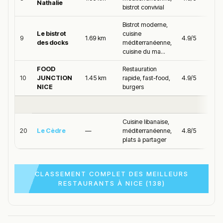
Nathalie
bistrot convivial
Bistrot moderne,
Le bistrot
cuisine
9
1.69 km
4.9/5
des docks
méditerranéenne,
cuisine du ma...
FOOD
Restauration
10
JUNCTION
1.45 km
rapide, fast-food,
4.9/5
NICE
burgers
Cuisine libanaise,
20
Le Cèdre
—
méditerranéenne,
4.8/5
plats à partager
CLASSEMENT COMPLET DES MEILLEURS
RESTAURANTS À NICE (138)