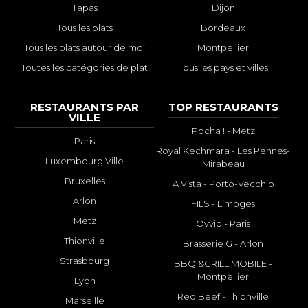
Tapas
Dijon
Tous les plats
Bordeaux
Tous les plats autour de moi
Montpellier
Toutes les catégories de plat
Tous les pays et villes
RESTAURANTS PAR
TOP RESTAURANTS
VILLE
Pocha ! - Metz
Paris
Royal Kechmara - Les Pennes-
Luxembourg Ville
Mirabeau
Bruxelles
A Vista - Porto-Vecchio
Arlon
FILS - Limoges
Metz
Ovvio - Paris
Thionville
Brasserie G - Arlon
Strasbourg
BBQ &GRILL MOBILE -
Montpellier
Lyon
Red Beef - Thionville
Marseille