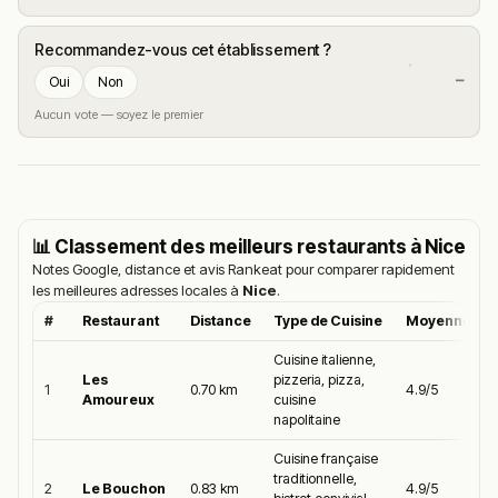
Recommandez-vous cet établissement ?
—
Oui
Non
Aucun vote — soyez le premier
📊 Classement des meilleurs restaurants à
Nice
Notes Google, distance et avis Rankeat pour comparer rapidement
les meilleures adresses locales à
Nice
.
#
Restaurant
Distance
Type de Cuisine
Moyenne Go
Cuisine italienne,
Les
pizzeria, pizza,
1
0.70 km
4.9/5
Amoureux
cuisine
napolitaine
Cuisine française
traditionnelle,
2
Le Bouchon
0.83 km
4.9/5