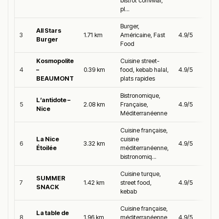
bistrot convivial,
pl...
Burger,
All Stars
3
1.71 km
Américaine, Fast
4.9/5
Burger
Food
Kosmopolite
Cuisine street-
4
–
0.39 km
food, kebab halal,
4.9/5
BEAUMONT
plats rapides
Bistronomique,
L’antidote –
5
2.08 km
Française,
4.9/5
Nice
Méditerranéenne
Cuisine française,
La Nice
cuisine
6
3.32 km
4.9/5
Étoilée
méditerranéenne,
bistronomiq...
Cuisine turque,
SUMMER
7
1.42 km
street food,
4.9/5
SNACK
kebab
Cuisine française,
La table de
8
1.96 km
méditerranéenne,
4.9/5