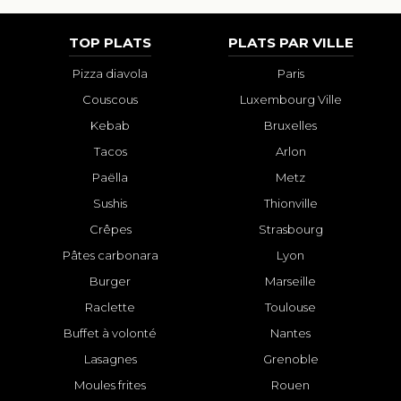
TOP PLATS
PLATS PAR VILLE
Pizza diavola
Paris
Couscous
Luxembourg Ville
Kebab
Bruxelles
Tacos
Arlon
Paëlla
Metz
Sushis
Thionville
Crêpes
Strasbourg
Pâtes carbonara
Lyon
Burger
Marseille
Raclette
Toulouse
Buffet à volonté
Nantes
Lasagnes
Grenoble
Moules frites
Rouen