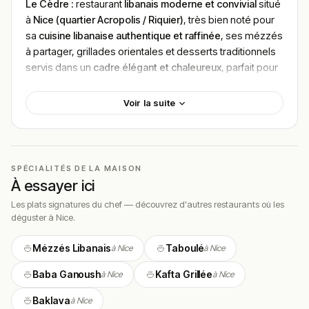
Le Cèdre
: restaurant
libanais moderne et convivial
situé
à
Nice (quartier Acropolis / Riquier)
, très bien noté pour
sa
cuisine libanaise authentique et raffinée
, ses mézzés
à partager, grillades orientales et desserts traditionnels
servis dans un
cadre élégant et chaleureux
, parfait pour
un
dîner gastronomique chaleureux entre amis, en
couple ou en famille
, budget
€€ (≈ 30–40 €)
.
Voir la suite
Localisation
Le Cèdre se trouve au
4 Boulevard Risso, 06300 Nice
, à
proximité du palais des expositions d’Acropolis et
SPÉCIALITÉS DE LA MAISON
facilement accessible à pied depuis le centre-ville ou les
À essayer ici
transports urbains.
Les plats signatures du chef — découvrez d'autres restaurants où les
déguster à Nice.
L’emplacement dans un quartier animé en fait une
adresse pratique pour une soirée gourmande après une
Mézzés Libanais
Taboulé
à Nice
à Nice
journée de visites ou de promenade.
Baba Ganoush
Kafta Grillée
à Nice
à Nice
Cadre & ambiance
Baklava
à Nice
Le restaurant propose un
cadre élégant, confortable et