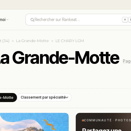
moi
Rechercher sur Rankeat…
⌘
t (34)
La Grande-Motte
LE CHARY LGM
a Grande-Motte
Page
e-Motte
Classement par spécialité
COMMUNAUTÉ · PHOTO
Partagez une