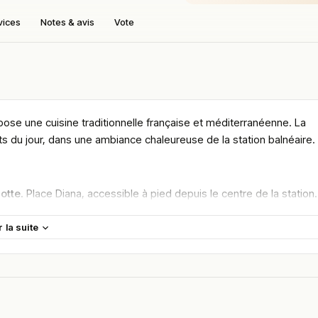
vices
Notes & avis
Vote
ose une cuisine traditionnelle française et méditerranéenne. La
lats du jour, dans une ambiance chaleureuse de la station balnéaire.
otte
. Place Diana, accessible à pied depuis le centre de la station.
e ses
plages de sable fin
et de son architecture
pyramidale signée
r la suite
ement profite de cette géographie singulière qui mêle bord de mer,
nt pour un déjeuner ensoleillé sur le quai, un dîner face au coucher