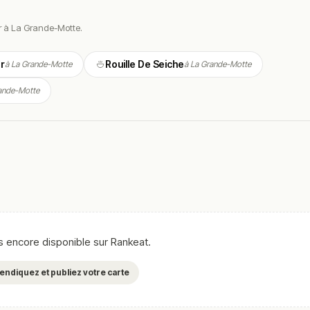
asse aux beaux jours. Service attentif et atmosphère adaptée aux
er à La Grande-Motte.
, avec une décoration soignée mêlant codes méditerranéens et
 propice aux déjeuners ensoleillés comme aux dîners en famille, d
er
Rouille De Seiche
à La Grande-Motte
à La Grande-Motte
charme de La Grande-Motte.
ande-Motte
its frais : entrées, viandes, poissons, plats du jour et desserts
essibles.
travaillés avec rigueur et générosité, dans le respect des saisons
AOP Languedoc, Faugères, Saint-Chinian), spécialités locales (huîtr
 desserts maison composent une carte fidèle aux traditions, ouvert
as encore disponible sur Rankeat.
on.
evendiquez et publiez votre carte
 de coquillages.
 rouille parfumée.