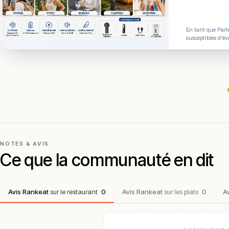
En tant que Parte
susceptibles d'év
NOTES & AVIS
Ce que la communauté en dit
Avis Rankeat
sur le restaurant
0
Avis Rankeat
sur les plats
0
A