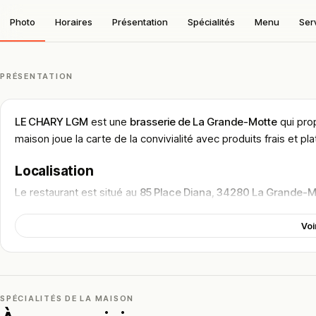
Photo
Horaires
Présentation
Spécialités
Menu
Ser
PRÉSENTATION
LE CHARY LGM
est une
brasserie de La Grande-Motte
qui prop
maison joue la carte de la convivialité avec produits frais et p
Localisation
Le restaurant est situé au
85 Place Diana, 34280 La Grande-M
La Grande-Motte rayonne autour de son
port de plaisance
, d
Voi
Jean Balladur
, labellisée Patrimoine du XXᵉ siècle. L’établiss
étangs et architecture moderniste. Selon les services, on y vie
soleil ou une halte gourmande après une journée plage.
Cadre & ambiance
SPÉCIALITÉS DE LA MAISON