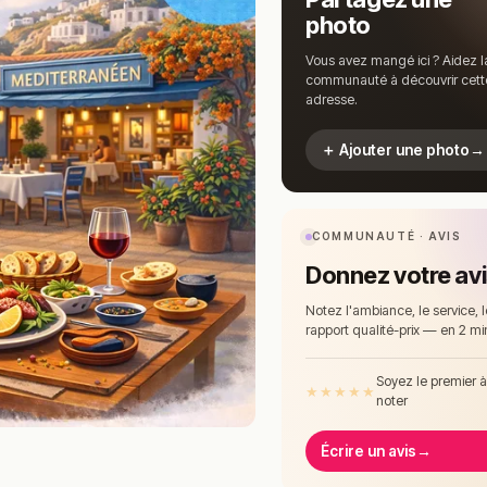
photo
Vous avez mangé ici ? Aidez l
communauté à découvrir cett
adresse.
＋ Ajouter une photo
→
COMMUNAUTÉ · AVIS
Donnez votre av
Notez l'ambiance, le service, l
rapport qualité-prix — en 2 mi
Soyez le premier 
★
★
★
★
★
noter
Écrire un avis
→