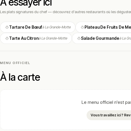
À essayer ici
L’ambiance brasserie est conviviale et chaleureuse, avec terr
déjeuners professionnels comme aux dîners en famille.
Les plats signatures du chef — découvrez d'autres restaurants où les dégust
L’ambiance brasserie balnéaire est conviviale et chaleureuse
touches contemporaines. Le service est attentif, l’atmosphère
Tartare De Bœuf
Plateau De Fruits De M
à La Grande-Motte
la pure tradition des bonnes adresses balnéaires qui font le 
Tarte Au Citron
Salade Gourmande
à La Grande-Motte
à La Gr
Cuisine & concept
La carte propose une cuisine française traditionnelle avec produ
maison. Carte évolutive selon les saisons et formules midi acc
MENU OFFICIEL
Les classiques de la cuisine française et méditerranéenne sont 
À la carte
des produits du littoral. Vins du Languedoc (Picpoul de Pinet, 
de Bouzigues, brasucade, tielle sétoise, rouille de seiche) et
aux créations du chef au gré des arrivages.
Le menu officiel n'est p
🍽️ Carte & plats emblématiques
leur tartare de bœuf
– bœuf cru assaisonné avec précisi
Vous travaillez ici ? R
le plateau de fruits de mer signature
– plateau iodé garni
une rouille de seiche bien garnie
– spécialité sétoise à la