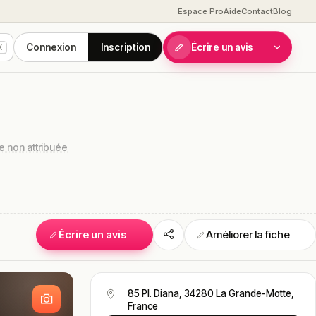
Espace Pro
Aide
Contact
Blog
Connexion
Inscription
Écrire un avis
K
 non attribuée
Écrire un avis
Améliorer la fiche
S
85 Pl. Diana, 34280 La Grande-Motte,
France