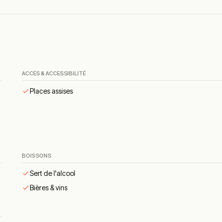
cidulée.
ement garnie.
cueil chaleureux et bon rapport qualité-prix sont régulièrement cit
ACCÈS & ACCESSIBILITÉ
Places assises
BOISSONS
Sert de l'alcool
Bières & vins