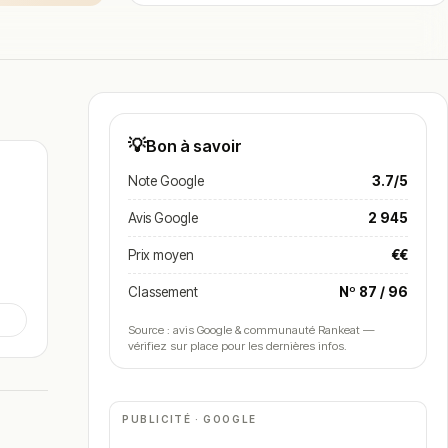
💡
Bon à savoir
Note Google
3.7/5
Avis Google
2 945
Prix moyen
€€
Classement
Nº 87 / 96
Source : avis Google & communauté Rankeat —
vérifiez sur place pour les dernières infos.
 de
PUBLICITÉ · GOOGLE