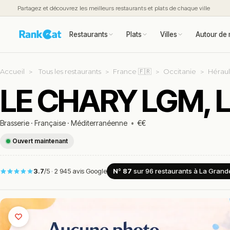
Partagez et découvrez les meilleurs restaurants et plats de chaque ville
Restaurants
Plats
Villes
Autour de 
Accueil
Tous les restaurants
France 🇫🇷
Occitanie
Héraul
LE CHARY LGM, L
Brasserie
·
Française
·
Méditerranéenne
•
€€
Ouvert maintenant
3.7
/5
·
2 945 avis Google
Nº 87
sur 96
restaurants
à La Grand