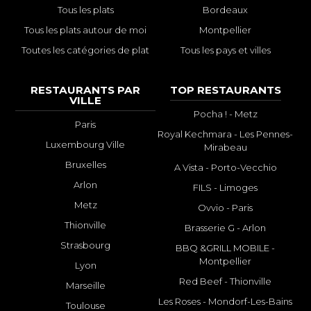
Tous les plats
Bordeaux
Tous les plats autour de moi
Montpellier
Toutes les catégories de plat
Tous les pays et villes
RESTAURANTS PAR
TOP RESTAURANTS
VILLE
Pocha ! - Metz
Paris
Royal Kechmara - Les Pennes-
Luxembourg Ville
Mirabeau
Bruxelles
A Vista - Porto-Vecchio
Arlon
FILS - Limoges
Metz
Ovvio - Paris
Thionville
Brasserie G - Arlon
Strasbourg
BBQ &GRILL MOBILE -
Montpellier
Lyon
Red Beef - Thionville
Marseille
Les Roses - Mondorf-Les-Bains
Toulouse