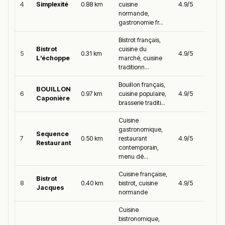
4
Simplexité
0.88 km
cuisine
4.9/5
normande,
gastronomie fr...
Bistrot français,
Bistrot
cuisine du
5
0.31 km
4.9/5
L’échoppe
marché, cuisine
traditionn...
Bouillon français,
BOUILLON
6
0.97 km
cuisine populaire,
4.9/5
Caponière
brasserie traditi...
Cuisine
gastronomique,
Sequence
7
0.50 km
restaurant
4.9/5
Restaurant
contemporain,
menu dé...
Cuisine française,
Bistrot
8
0.40 km
bistrot, cuisine
4.9/5
Jacques
normande
Cuisine
bistronomique,