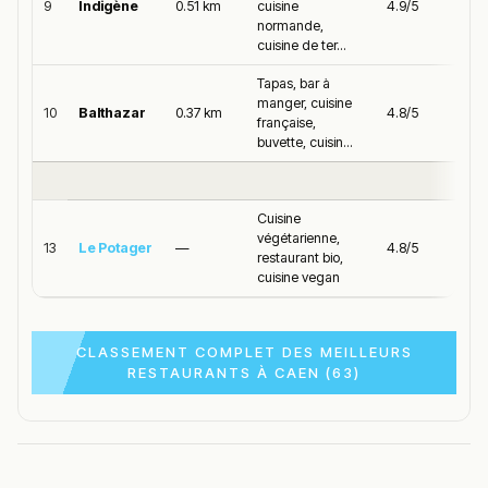
9
Indigène
0.51 km
cuisine
4.9/5
normande,
cuisine de ter...
Tapas, bar à
manger, cuisine
10
Balthazar
0.37 km
4.8/5
française,
buvette, cuisin...
Cuisine
végétarienne,
13
Le Potager
—
4.8/5
restaurant bio,
cuisine vegan
CLASSEMENT COMPLET DES MEILLEURS
RESTAURANTS À CAEN (63)