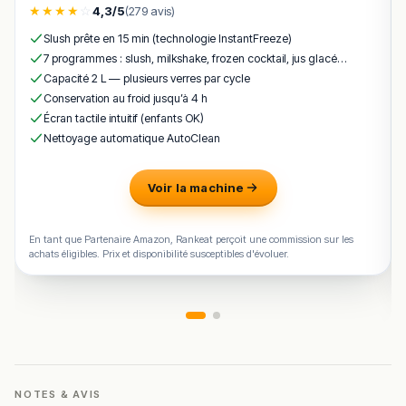
★
★
★
★
☆
4,3/5
(279 avis)
Cette description peut contenir des erreurs, n'hésitez pas à
Slush prête en 15 min (technologie InstantFreeze)
nous aider en vous rendant sur :
Améliorer la fiche de cet
7 programmes : slush, milkshake, frozen cocktail, jus glacé…
établissement
Capacité 2 L — plusieurs verres par cycle
Conservation au froid jusqu’à 4 h
Écran tactile intuitif (enfants OK)
Nettoyage automatique AutoClean
Voir la machine
En tant que Partenaire Amazon, Rankeat perçoit une commission sur les
achats éligibles. Prix et disponibilité susceptibles d'évoluer.
NOTES & AVIS