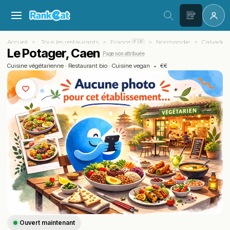
Accueil
Tous les restaurants
France 🇫🇷
Normandie
Calvados 
Le Potager, Caen
Page non attribuée
Cuisine végétarienne
·
Restaurant bio
·
Cuisine vegan
•
€€
Ouvert maintenant