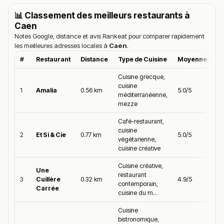
📊 Classement des meilleurs restaurants à
Caen
Notes Google, distance et avis Rankeat pour comparer rapidement
les meilleures adresses locales à
Caen
.
#
Restaurant
Distance
Type de Cuisine
Moyenne Goog
Cuisine grecque,
cuisine
1
Amalia
0.56 km
5.0/5
méditerranéenne,
mezze
Café-restaurant,
cuisine
2
Et Si & Cie
0.77 km
5.0/5
végétarienne,
cuisine créative
Cuisine créative,
Une
restaurant
3
Cuillère
0.32 km
4.9/5
contemporain,
Carrée
cuisine du m...
Cuisine
bistronomique,