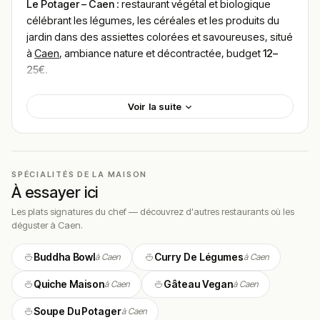
Le Potager – Caen
: restaurant végétal et biologique
célébrant les légumes, les céréales et les produits du
jardin dans des assiettes colorées et savoureuses, situé
à
Caen
, ambiance nature et décontractée, budget
12–
25€
.
Localisation
Voir la suite
Le Potager est installé dans un quartier dynamique de
Caen, attirant aussi bien les habitués du coin que les
curieux à la recherche d’une cuisine saine et créative.
SPÉCIALITÉS DE LA MAISON
Cadre & ambiance
À essayer ici
Le décor joue sur les références au monde végétal :
Les plats signatures du chef — découvrez d'autres restaurants où les
déguster à Caen.
plantes suspendues, bois brut, céramiques artisanales
et palette de couleurs douces inspirées de la nature
Buddha Bowl
Curry De Légumes
à Caen
à Caen
créent un univers à la fois frais et apaisant.
L’atmosphère bienveillante et inclusive fait de ce
Quiche Maison
Gâteau Vegan
à Caen
à Caen
restaurant un lieu de rencontre pour tous — végétariens
Soupe Du Potager
à Caen
convaincus, curieux de la cuisine verte ou simples