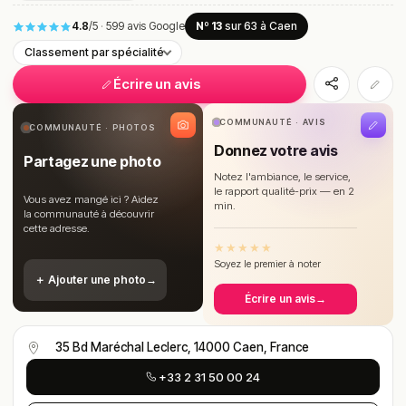
4.8
/5
·
599 avis Google
Nº 13
sur 63
à Caen
Classement par spécialité
Écrire un avis
COMMUNAUTÉ · AVIS
COMMUNAUTÉ · PHOTOS
Donnez votre avis
Partagez une photo
Notez l'ambiance, le service,
le rapport qualité-prix — en 2
Vous avez mangé ici ? Aidez
min.
la communauté à découvrir
cette adresse.
★
★
★
★
★
Soyez le premier à noter
＋ Ajouter une photo
→
Écrire un avis
→
35 Bd Maréchal Leclerc, 14000 Caen, France
+33 2 31 50 00 24