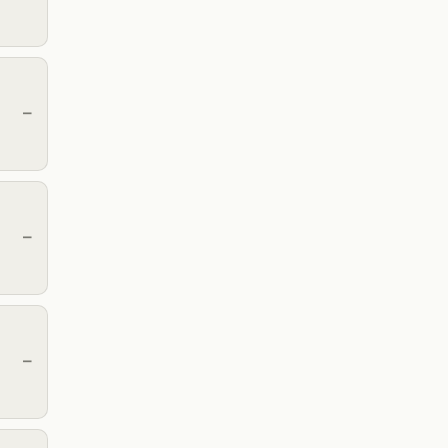
—
—
—