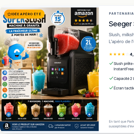
PARTENARI
IDÉE APÉRO ÉTÉ
Seeger 
Slush, milkshakes, frozen cocktails en 15 min · 7 programmes · AutoClean ·
L'apéro de l
★
★
★
★
☆
4
Slush prête
InstantFree
Capacité 2 
Écran tactil
En tant que Parte
susceptibles d'év