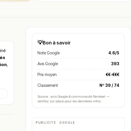
💡
Bon à savoir
iné
Note Google
4.6/5
tés
Avis Google
393
tion
,
Prix moyen
€€-€€€
Classement
Nº 39 / 74
Source : avis Google & communauté Rankeat —
vérifiez sur place pour les dernières infos.
PUBLICITÉ · GOOGLE