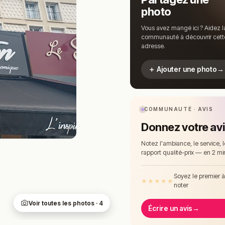
photo
Vous avez mangé ici ? Aidez l
communauté à découvrir cett
adresse.
＋ Ajouter une photo
→
COMMUNAUTÉ · AVIS
Donnez votre av
Notez l'ambiance, le service, l
rapport qualité-prix — en 2 mi
Soyez le premier 
★
★
★
★
★
noter
Voir toutes les photos · 4
Écrire un avis
→