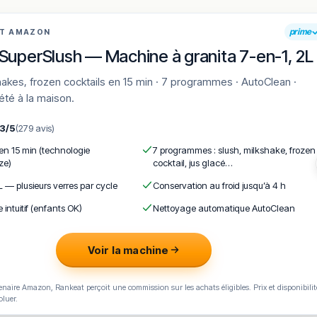
prime
AT AMAZON
SuperSlush — Machine à granita 7-en-1, 2L
'été à la maison.
,3/5
(279 avis)
 en 15 min (technologie
7 programmes : slush, milkshake, frozen
ze)
cocktail, jus glacé…
L — plusieurs verres par cycle
Conservation au froid jusqu’à 4 h
e intuitif (enfants OK)
Nettoyage automatique AutoClean
Voir la machine
naire Amazon, Rankeat perçoit une commission sur les achats éligibles. Prix et disponibilit
oluer.