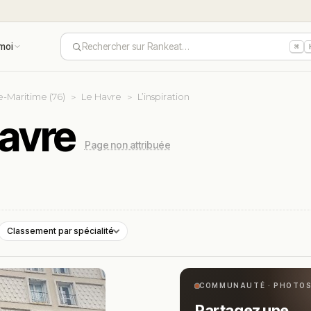
moi
Rechercher sur Rankeat…
⌘
e-Maritime (76)
Le Havre
L’inspiration
Havre
Page non attribuée
Classement par spécialité
COMMUNAUTÉ · PHOTO
Partagez une