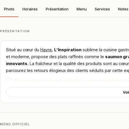
Photo
Horaires
Présentation
Menu
Services
Notes 
PRÉSENTATION
Situé au cœur du
Havre
,
L’Inspiration
sublime la cuisine gastr
et moderne, propose des plats raffinés comme le
saumon gr
innovants
. La fraîcheur et la qualité des produits sont au cœ
parcourez les retours élogieux des clients séduits par cette ex
!
Texte généré par intelligence artificielle, en attente de validation hu
Cette description peut contenir des erreurs, n'hésitez pas à nous aider 
Voi
MENU OFFICIEL