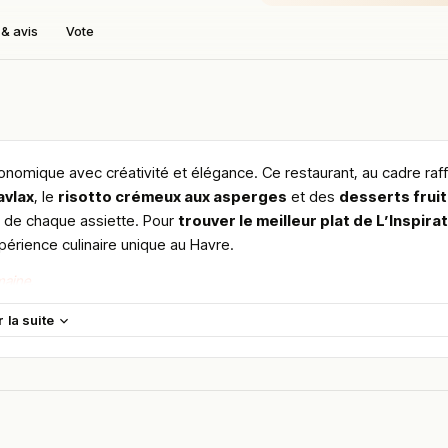
& avis
Vote
onomique avec créativité et élégance. Ce restaurant, au cadre raff
avlax
, le
risotto crémeux aux asperges
et des
desserts frui
ur de chaque assiette. Pour
trouver le meilleur plat de L’Inspira
périence culinaire unique au Havre.
maine.
en vous rendant sur :
Améliorer la fiche de cet établissement
r la suite