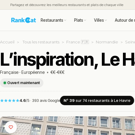
Partagez et découvrez les meilleurs restaurants et plats de chaque ville
Restaurants
Plats
Villes
Autour de 
Accueil
Tous les restaurants
France 🇫🇷
Normandie
Sein
L’inspiration, Le 
Française
·
Européenne
•
€€-€€€
Ouvert maintenant
4.6
/5
·
393 avis Google
Nº 39
sur 74
restaurants
à Le Havre