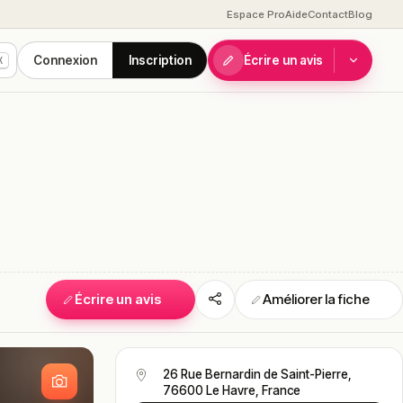
Espace Pro
Aide
Contact
Blog
Connexion
Inscription
Écrire un avis
K
Écrire un avis
Améliorer la fiche
S
26 Rue Bernardin de Saint-Pierre,
76600 Le Havre, France