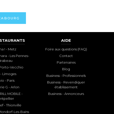
CABOURG
ESTAURANTS
AIDE
a ! - Metz
Foire aux questions (FAQ)
ara - Les Pennes-
Contact
irabeau
Partenaires
- Porto-Vecchio
Blog
 - Limoges
Business - Professionnels
io - Paris
Business - Revendiquer
rie G - Arlon
établissement
ILL MOBILE -
Business - Annonceurs
ntpellier
f - Thionville
 Mondorf-Les-Bains