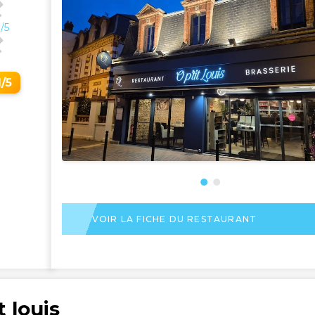
/5
1/5
VOIR LA FICHE DU RESTAURANT
t louis