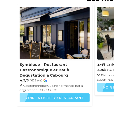
Symbiose – Restaurant
Jeff Cui
Gastronomique et Bar à
4.9/5
(537 
Dégustation à Cabourg
Bistron
saison
· €€
4.9/5
(1605 avis)
Gastronomique
Cuisine normande
Bar à
VOIR 
dégustation
· €€€-€€€€
VOIR LA FICHE DU RESTAURANT