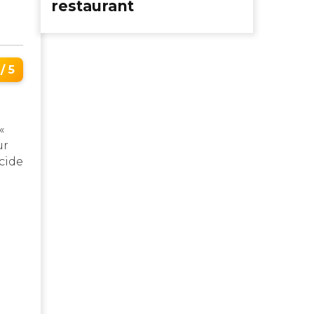
restaurant
 / 5
 «
ur
cide