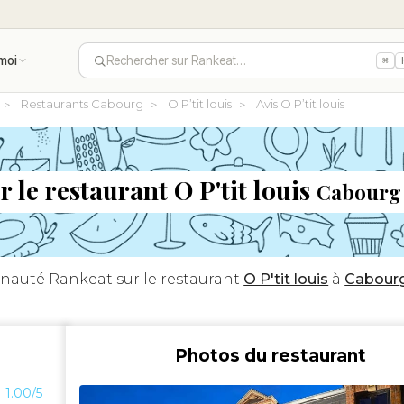
moi
Rechercher sur Rankeat…
⌘
Restaurants Cabourg
O P’tit louis
Avis O P’tit louis
r le restaurant O P'tit louis
Cabourg 
nauté Rankeat sur le restaurant
O P'tit louis
à
Cabour
Photos du restaurant
1.00/5