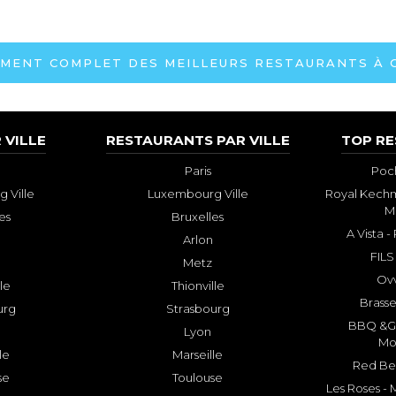
MENT COMPLET DES MEILLEURS RESTAURANTS À 
 VILLE
RESTAURANTS PAR VILLE
TOP R
Paris
Poch
 Ville
Luxembourg Ville
Royal Kechm
M
es
Bruxelles
A Vista 
Arlon
FILS
Metz
Ovv
lle
Thionville
Brasse
urg
Strasbourg
BBQ &GR
Lyon
Mo
le
Marseille
Red Bee
se
Toulouse
Les Roses -