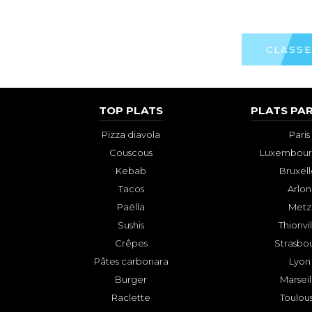
CLASSE
TOP PLATS
PLATS PAR
Pizza diavola
Paris
Couscous
Luxembourg
Kebab
Bruxell
Tacos
Arlon
Paëlla
Metz
Sushis
Thionvi
Crêpes
Strasbo
Pâtes carbonara
Lyon
Burger
Marseil
Raclette
Toulou