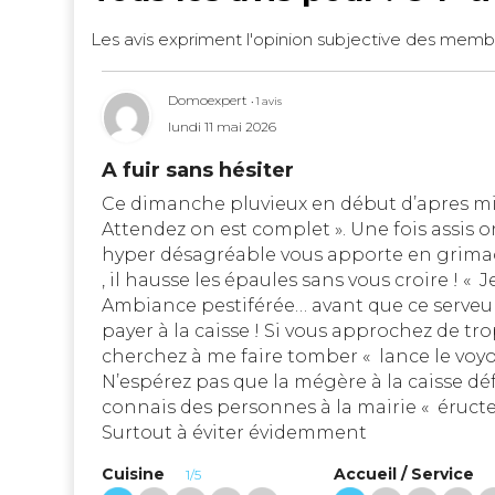
Les avis expriment l'opinion subjective des memb
Domoexpert
• 1 avis
lundi 11 mai 2026
A fuir sans hésiter
Ce dimanche pluvieux en début d’apres mid
Attendez on est complet ». Une fois assis o
hyper désagréable vous apporte en grimaça
, il hausse les épaules sans vous croire ! 
Ambiance pestiférée… avant que ce serveur 
payer à la caisse ! Si vous approchez de trop
cherchez à me faire tomber « lance le voyo
N’espérez pas que la mégère à la caisse défe
connais des personnes à la mairie « éructe
Surtout à éviter évidemment
Cuisine
Accueil / Service
1/5