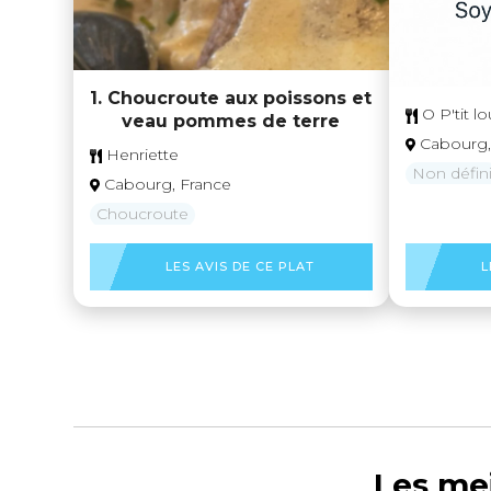
1. Choucroute aux poissons et
O P'tit lo
veau pommes de terre
Cabourg,
Henriette
Non défin
Cabourg, France
Choucroute
LES AVIS DE CE PLAT
L
Les mei