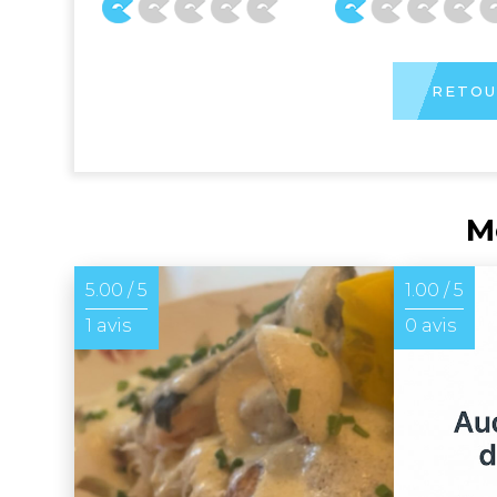
RETOU
M
5.00 / 5
1.00 / 5
1 avis
0 avis