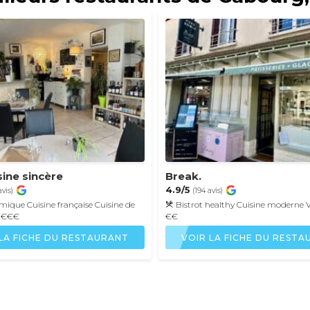
sine sincère
Break.
4.9/5
avis)
(194 avis)
omique
Cuisine française
Cuisine de
Bistrot healthy
Cuisine moderne
-€€€
€€
LA FICHE DU RESTAURANT
VOIR LA FICHE DU REST