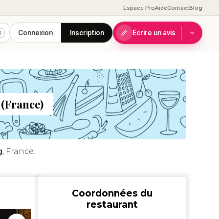
Espace Pro
Aide
Contact
Blog
Connexion
Inscription
Écrire un avis
K
(France)
g
, France.
Coordonnées du
restaurant