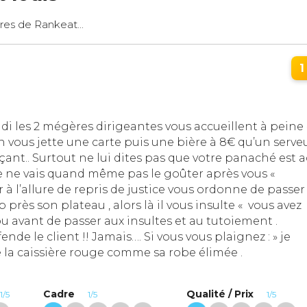
res de Rankeat...
1
i les 2 mégères dirigeantes vous accueillent à peine
n vous jette une carte puis une bière à 8€ qu’un serve
nt.. Surtout ne lui dites pas que votre panaché est a
« Je ne vais quand même pas le goûter après vous «
à l’allure de repris de justice vous ordonne de passer
 près son plateau , alors là il vous insulte « vous avez
u avant de passer aux insultes et au tutoiement .
nde le client !! Jamais…. Si vous vous plaignez : » je
 la caissière rouge comme sa robe élimée .
Cadre
Qualité / Prix
1/5
1/5
1/5