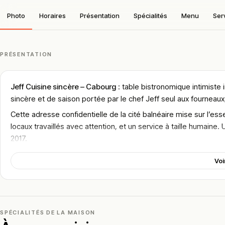
Photo
Horaires
Présentation
Spécialités
Menu
Ser
PRÉSENTATION
Jeff Cuisine sincère – Cabourg
: table bistronomique intimiste 
sincère et de saison portée par le chef Jeff seul aux fournea
Cette adresse confidentielle de la cité balnéaire mise sur l’e
locaux travaillés avec attention, et un service à taille humai
2017.
Jeff, le chef-patron, travaille en cuisine ouverte avec une équ
Voi
personnelle se ressent dans la cohérence des plats comme dan
L’établissement s’est rapidement constitué une clientèle fidèle 
concept et la qualité régulière des produits proposés, dans un 
SPÉCIALITÉS DE LA MAISON
Localisation