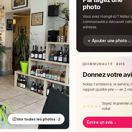
photo
Vous avez mangé ici ? Aidez l
communauté à découvrir cett
adresse.
＋ Ajouter une photo
→
COMMUNAUTÉ · AVIS
Donnez votre av
Notez l'ambiance, le service, l
rapport qualité-prix — en 2 mi
Soyez le premier 
★
★
★
★
★
noter
Voir toutes les photos · 2
Écrire un avis
→