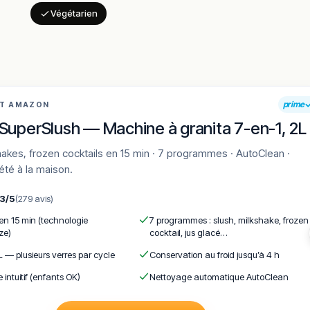
Végétarien
ettes, avec des convives évoquant une « cuisine soignée et goûteu
ntité bistronomique est saluée comme parfaitement assumée.
ux et professionnel », avec un vrai dialogue autour des plats du jo
ation rapide des habitants.
prime
AT AMAZON
 une clientèle exigeante qui apprécie de ne jamais retrouver la m
SuperSlush — Machine à granita 7-en-1, 2L
t saluée.
idéré comme excellent pour la station balnéaire, avec un ticket maît
'été à la maison.
ispensable, la salle étant rapidement complète.
a salle et les disponibilités parfois serrées, conséquence directe
,3/5
(279 avis)
x venus.
 en 15 min (technologie
7 programmes : slush, milkshake, frozen
ze)
cocktail, jus glacé…
L — plusieurs verres par cycle
Conservation au froid jusqu’à 4 h
e intuitif (enfants OK)
Nettoyage automatique AutoClean