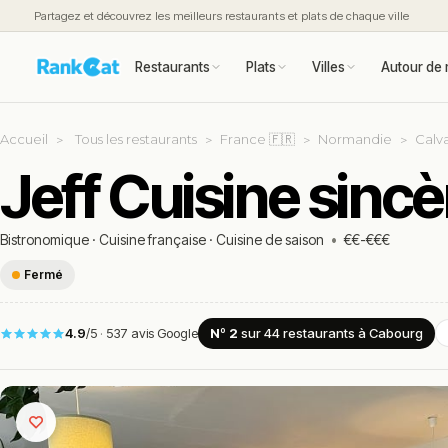
Partagez et découvrez les meilleurs restaurants et plats de chaque ville
Restaurants
Plats
Villes
Autour de 
Accueil
Tous les restaurants
France 🇫🇷
Normandie
Calva
Jeff Cuisine sinc
Bistronomique
·
Cuisine française
·
Cuisine de saison
•
€€-€€€
Fermé
4.9
/5
·
537 avis Google
Nº 2
sur 44
restaurants
à Cabourg