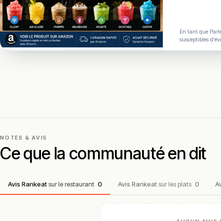
La carte change-t-elle souvent ?
En tant que Parte
Faut-il réserver chez Jeff Cuisine sincère ?
susceptibles d'év
Le restaurant propose-t-il des plats végétariens ?
Le restaurant est-il ouvert toute l’année ?
Conclusion
Jeff Cuisine sincère incarne l’une des plus belles adresses bi
NOTES & AVIS
et de saison, portée par un chef-patron impliqué qui signe ch
Ce que la communauté en dit
Entre carte courte évolutive, produits normands soignés et ser
contemporaine. Une étape recommandée pour un dîner intimiste 
Avis Rankeat
sur le restaurant
0
Avis Rankeat
sur les plats
0
A
!
Texte généré par intelligence artificielle, en attente de validation hu
Cette description peut contenir des erreurs, n'hésitez pas à nous aider 