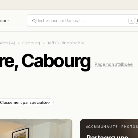
moi
Rechercher sur Rankeat…
⌘
dos (14)
Cabourg
Jeff Cuisine sincère
ère, Cabourg
Page non attribuée
Classement par spécialité
COMMUNAUTÉ · PHOTO
Partagez une