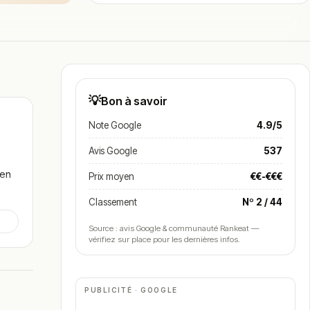
💡
Bon à savoir
Note Google
4.9/5
Avis Google
537
s
 en
Prix moyen
€€-€€€
Classement
Nº 2 / 44
Source : avis Google & communauté Rankeat —
vérifiez sur place pour les dernières infos.
e du
PUBLICITÉ · GOOGLE