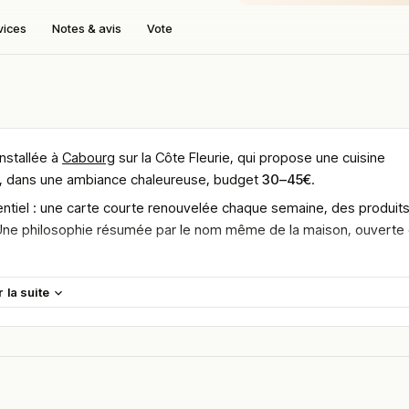
vices
Notes & avis
Vote
installée à
Cabourg
sur la Côte Fleurie, qui propose une cuisine
ux, dans une ambiance chaleureuse, budget
30–45€
.
ssentiel : une carte courte renouvelée chaque semaine, des produit
ne. Une philosophie résumée par le nom même de la maison, ouverte
ipe resserrée, signant lui-même chaque assiette. Cette implication
r la suite
s l’attention portée aux convives.
d’habitants et de villégiateurs, attirés par la simplicité revendiqué
cadre dépouillé et accueillant.