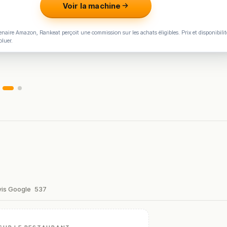
Voir la machine
naire Amazon, Rankeat perçoit une commission sur les achats éligibles. Prix et disponibilit
oluer.
stronomiques de Cabourg, fidèle à son nom : une cuisine sincère, lo
aque assiette avec exigence.
vice chaleureux, l’expérience séduit les amateurs de cuisine franç
sur la Côte Fleurie, à condition de réserver à l’avance.
vis Google
537
maine.
en vous rendant sur :
Améliorer la fiche de cet établissement