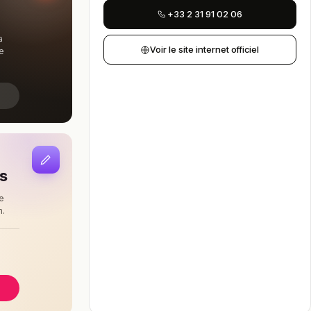
+33 2 31 91 02 06
a
Voir le site internet officiel
e
is
e
n.
à