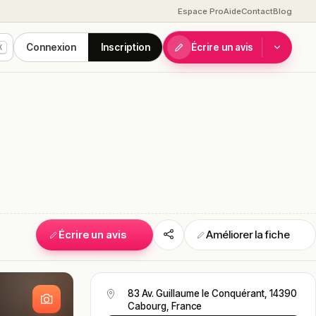
Espace Pro
Aide
Contact
Blog
Connexion
Inscription
Écrire un avis
K
Écrire un avis
Améliorer la fiche
S
83 Av. Guillaume le Conquérant, 14390
Cabourg, France