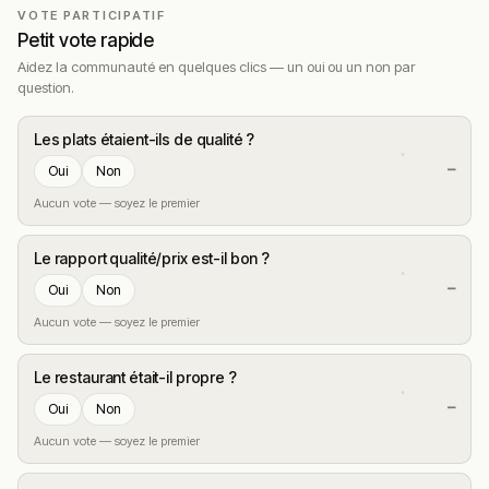
VOTE PARTICIPATIF
d’absorber une forte affluence sans perdre le sourire. La
Petit vote rapide
livraison est citée comme un vrai plus pour cette
Aidez la communauté en quelques clics — un oui ou un non par
adresse.
question.
Les rares réserves portent sur l’absence de places
assises sur place : il s’agit d’un food truck et non d’une
Les plats étaient-ils de qualité ?
pizzeria classique, ce qui peut surprendre les visiteurs
—
Oui
Non
non avertis. Le temps d’attente en pleine soirée peut
Aucun vote — soyez le premier
aussi s’allonger.
Questions fréquentes
Le rapport qualité/prix est-il bon ?
—
Oui
Non
Quel est le prix moyen chez Pizzaguy ?
Aucun vote — soyez le premier
Peut-on manger sur place chez Pizzaguy ?
Le restaurant était-il propre ?
—
Oui
Non
Pizzaguy propose-t-il une livraison ?
Aucun vote — soyez le premier