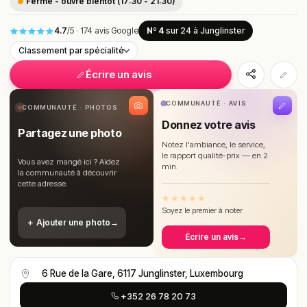
Fermé - ouvre bientôt (17:30 - 21:30)
4.7
/5
·
174 avis Google
Nº 4
sur 24
à Junglinster
Classement par spécialité
Écrire un avis
COMMUNAUTÉ · AVIS
COMMUNAUTÉ · PHOTOS
Donnez votre avis
Partagez une photo
Notez l'ambiance, le service,
le rapport qualité-prix — en 2
Vous avez mangé ici ? Aidez
min.
la communauté à découvrir
cette adresse.
★
★
★
★
★
Soyez le premier à noter
＋ Ajouter une photo
→
Écrire un avis
→
6 Rue de la Gare, 6117 Junglinster, Luxembourg
+352 26 78 20 73