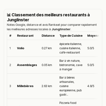
!
Texte généré par intelligence artificielle, en attente de
validation humaine.
📊 Classement des meilleurs restaurants à
Cette description peut contenir des erreurs, n'hésitez pas à
Junglinster
nous aider en vous rendant sur :
Améliorer la fiche de cet
Notes Google, distance et avis Rankeat pour comparer rapidement
établissement
les meilleures adresses locales à
Junglinster
.
#
Restaurant
Distance
Type de Cuisine
Moyenne Go
épicerie italienne,
1
Volio
0.27 km
cuisine italienne,
5.0/5
café-restaurant
Bar à vin nature,
2
Assemblages
0.05 km
bistronomie, cave
5.0/5
à manger
Bar à bières
artisanales,
3
Millebières
2.63 km
cuisine
4.9/5
européenne, pub
gastr...
Pizzeria food