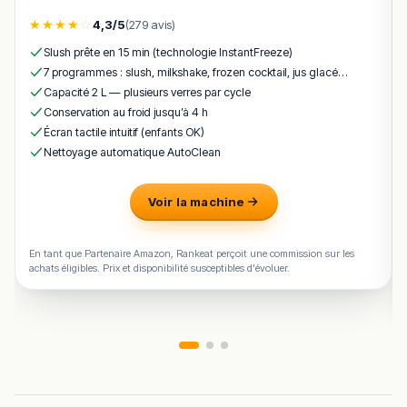
maison.
★
★
★
★
☆
4,3/5
(279 avis)
Cette formule mobile permet aussi à Pizzaguy
Slush prête en 15 min (technologie InstantFreeze)
d’intervenir sur des événements privés ou
7 programmes : slush, milkshake, frozen cocktail, jus glacé…
professionnels, dans la pure tradition des food trucks
Capacité 2 L — plusieurs verres par cycle
italiens de qualité, ce qui contribue à sa notoriété au-
Conservation au froid jusqu’à 4 h
delà de Junglinster.
Écran tactile intuitif (enfants OK)
Nettoyage automatique AutoClean
Carte & plats emblématiques
la pizza margherita
– tomate, mozzarella, basilic, le
Voir la machine
classique de la maison.
la pizza regina
– tomate, mozzarella, jambon et
En tant que Partenaire Amazon, Rankeat perçoit une commission sur les
champignons.
achats éligibles. Prix et disponibilité susceptibles d'évoluer.
la pizza quatre fromages
– assemblage fondant
pour les amateurs de fromage.
la pizza prosciutto
– jambon italien, mozzarella,
base tomate.
la pizza nachos signature
– création originale
fréquemment citée dans les avis.