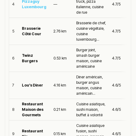
Pizzaguy
truck, pizza
4
—
4.7/5
Luxembourg
italienne, cuisine
de rue
Brasserie de chef,
Brasserie
cuisine végétale,
5
2.76 km
4.7/5
Côté Cour
cuisine
luxembourg...
Burger joint,
Twinz
smash burger
6
0.53 km
4.7/5
Burgers
maison, cuisine
américaine
Diner américain,
burger angus
7
Lou’s Diner
4.16 km
4.6/5
maison, cuisine
américain...
Restaurant
Cuisine asiatique,
8
Maison des
0.21 km
sushi maison,
4.6/5
Gourmets
buffet à volonté
Cuisine asiatique
Restaurant
fusion, sushi
9
0.15 km
4.6/5