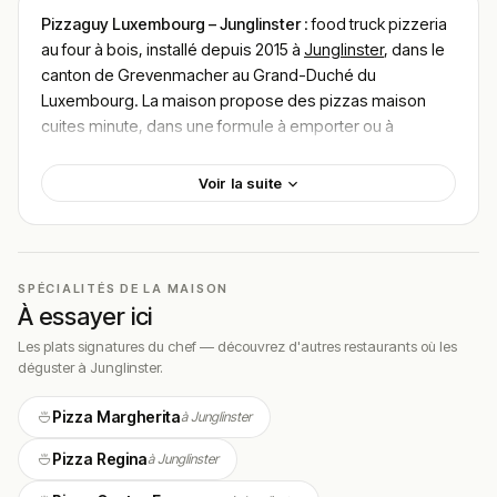
Pizzaguy Luxembourg – Junglinster
: food truck pizzeria
au four à bois, installé depuis 2015 à
Junglinster
, dans le
canton de Grevenmacher au Grand-Duché du
Luxembourg. La maison propose des pizzas maison
cuites minute, dans une formule à emporter ou à
déguster dans un petit espace abrité, avec un budget
compris entre
10–25€
.
Voir la suite
Pionnier du food truck pizza dans la région, Pizzaguy
s’est forgé une vraie communauté de fidèles autour
d’une formule simple et efficace : pâte travaillée à la
main, garnitures généreuses, cuisson rapide et accueil
SPÉCIALITÉS DE LA MAISON
À essayer ici
chaleureux. Une expérience à mi-chemin entre la
pizzeria de quartier et la street-food italienne.
Les plats signatures du chef — découvrez d'autres restaurants où les
déguster à Junglinster.
Très bien noté sur les principales plateformes
spécialisées, le camion est devenu une adresse
Pizza Margherita
à Junglinster
incontournable des soirées en famille ou entre amis
dans le secteur de Junglinster, avec une grande
Pizza Regina
à Junglinster
régularité dans la qualité des pizzas livrées.