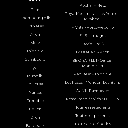
Pocha ! - Metz
Paris
Royal Kechmara - Les Pennes-
Luxembourg Ville
Mirabeau
Bruxelles
A Vista - Porto-Vecchio
Arlon
FILS - Limoges
Metz
Ovvio - Paris
Thionville
Brasserie G - Arlon
Strasbourg
BBQ &GRILL MOBILE -
Montpellier
Lyon
Red Beef - Thionville
Marseille
Les Roses - Mondorf-Les-Bains
Toulouse
AUMI - Puymoyen
Nantes
Restaurants étoilés MICHELIN
Grenoble
Tous les restaurants
Rouen
Toutes les pizzerias
Dijon
Toutes les crêperies
Bordeaux