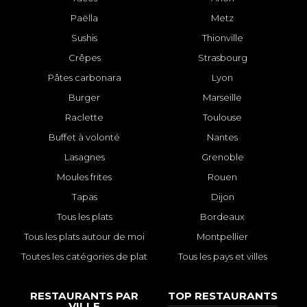
Paëlla
Metz
Sushis
Thionville
Crêpes
Strasbourg
Pâtes carbonara
Lyon
Burger
Marseille
Raclette
Toulouse
Buffet à volonté
Nantes
Lasagnes
Grenoble
Moules frites
Rouen
Tapas
Dijon
Tous les plats
Bordeaux
Tous les plats autour de moi
Montpellier
Toutes les catégories de plat
Tous les pays et villes
RESTAURANTS PAR
TOP RESTAURANTS
VILLE