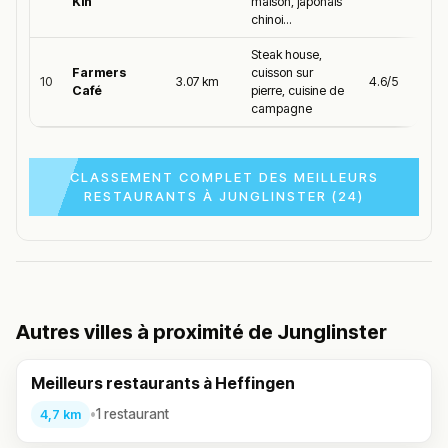
Kin
maison, japonais
chinoi...
Steak house,
Farmers
cuisson sur
10
3.07 km
4.6/5
Café
pierre, cuisine de
campagne
CLASSEMENT COMPLET DES MEILLEURS
RESTAURANTS À JUNGLINSTER (24)
Autres villes à proximité de Junglinster
Meilleurs restaurants à Heffingen
•
1 restaurant
4,7 km