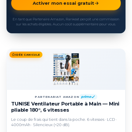
Activer mon essai gratuit
En tant que Partenaire Amazon, Rankeat perçoit une commission
sur les achats éligibles. Aucun coût supplémentaire pour vous.
IDÉE CANICULE
prime
PARTENARIAT AMAZON
TUNISE Ventilateur Portable à Main — Mini
pliable 180°, 6 vitesses
Le coup de frais qui tient dans la poche. 6 vitesses · LCD ·
4000mAh · Silencieux (<20 dB).