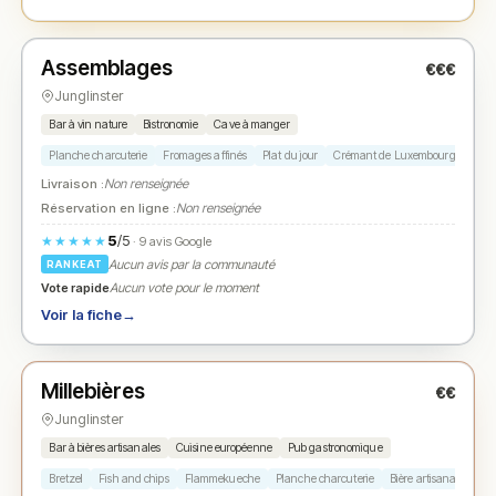
Fermé
(fermé aujourd'hui)
Assemblages
€€€
N° 2
★
Junglinster
Bar à vin nature
Bistronomie
Cave à manger
Planche charcuterie
Fromages affinés
Plat du jour
Crémant de Luxembourg
Vin 
Livraison :
Non renseignée
Réservation en ligne :
Non renseignée
5
/5
★★★★★
· 9 avis Google
Aucun avis par la communauté
RANKEAT
Vote rapide
Aucun vote pour le moment
Voir la fiche
→
Ouvert
(12:01 – 23:01)
Millebières
€€
N° 3
★
Junglinster
Bar à bières artisanales
Cuisine européenne
Pub gastronomique
Bretzel
Fish and chips
Flammekueche
Planche charcuterie
Bière artisanale