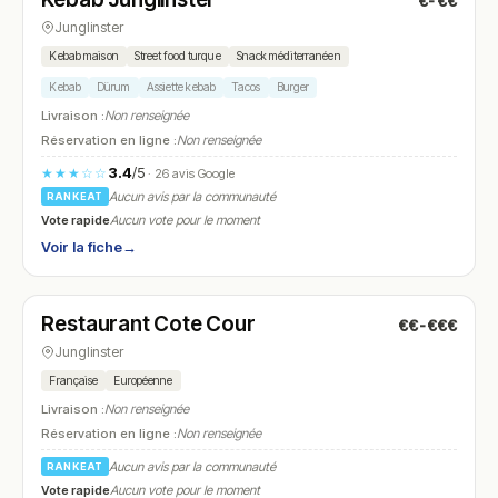
€-€€
N° 23
Junglinster
Kebab maison
Street food turque
Snack méditerranéen
Kebab
Dürum
Assiette kebab
Tacos
Burger
Livraison :
Non renseignée
Réservation en ligne :
Non renseignée
3.4
/5
★★★☆☆
· 26 avis Google
Aucun avis par la communauté
RANKEAT
Vote rapide
Aucun vote pour le moment
Voir la fiche
→
Fermé
Restaurant Cote Cour
€€-€€€
N° 24
Junglinster
Française
Européenne
Livraison :
Non renseignée
Réservation en ligne :
Non renseignée
Aucun avis par la communauté
RANKEAT
Vote rapide
Aucun vote pour le moment