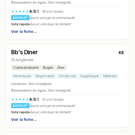
Réservation en ligne :
Non renseignée
4.5
/5
★★★★★
· 38 avis Google
Aucun avis par la communauté
RANKEAT
Vote rapide
Aucun vote pour le moment
Voir la fiche
→
Ouvert
(12:00 – 20:00)
Bb’s Diner
€€
N° 16
Junglinster
Cuisine américaine
Burgers
Diner
Bacon burger
Burger maison
Chicken club
Veggie burger
Milkshake
Livraison :
Non renseignée
Réservation en ligne :
Non renseignée
4.5
/5
★★★★★
· 20 avis Google
Aucun avis par la communauté
RANKEAT
Vote rapide
Aucun vote pour le moment
Voir la fiche
→
Ouvert
(11:00 – 00:00)