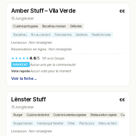
Amber Stuff – Vila Verde
€€
N° 11
Junglinster
Cuisine portugaise
Bacalhau maison
Grillades
Bacalhau
Riz au canard
Francesinha
Sardines
Pastel de nata
Livraison :
Non renseignée
Réservation en ligne :
Non renseignée
4.6
/5
★★★★★
· 191 avis Google
Aucun avis par la communauté
RANKEAT
Vote rapide
Aucun vote pour le moment
Voir la fiche
→
Ouvert
(11:00 – 23:00)
Lënster Stuff
€€
N° 12
Junglinster
Burger
Cuisine de bistrot
Cuisine luxembourgeoise
Restauration rapide
Cuisine du t
Burger maison
Hamburger forestier
Frites
Plat du jour
Menu enfant
Livraison :
Non renseignée