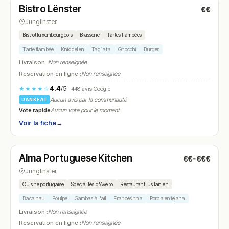
Bistro Lënster
€€
N° 17
Junglinster
Bistrot luxembourgeois
Brasserie
Tartes flambées
Tarte flambée
Kniddelen
Tagliata
Gnocchi
Burger
Livraison :
Non renseignée
Réservation en ligne :
Non renseignée
4.4
/5
★★★★☆
· 448 avis Google
Aucun avis par la communauté
RANKEAT
Vote rapide
Aucun vote pour le moment
Voir la fiche
→
Fermé
(11:30 – 14:00, 18:30 – 22:00)
Alma Portuguese Kitchen
€€-€€€
N° 18
Junglinster
Cuisine portugaise
Spécialités d'Aveiro
Restaurant lusitanien
Bacalhau
Poulpe
Gambas à l'ail
Francesinha
Porc alentejana
Livraison :
Non renseignée
Réservation en ligne :
Non renseignée