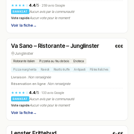
4.4
/5
★★★★☆
· 259 avis Google
Aucun avis par la communauté
RANKEAT
Vote rapide
Aucun vote pour le moment
Voir la fiche
→
Fermé
(12:00 – 14:00, 18:00 – 22:00)
Va Sano – Ristorante – Junglinster
€€€
N° 19
Junglinster
Ristorante italien
Pizzeria au feu de bois
Enoteca
Pizza margherita
Ravioli
Risotto truffe
Antipasti
Pâtes fraîches
Livraison :
Non renseignée
Réservation en ligne :
Non renseignée
4.4
/5
★★★★☆
· 133 avis Google
Aucun avis par la communauté
RANKEAT
Vote rapide
Aucun vote pour le moment
Voir la fiche
→
Ouvert
(11:00 – 19:45)
Lenster Frittebud
€-€€
N° 20