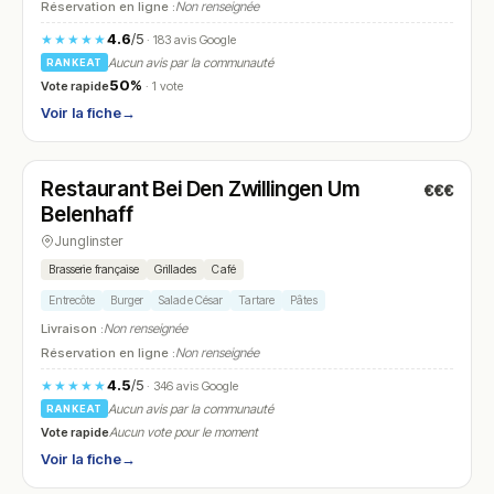
Réservation en ligne :
Non renseignée
4.6
/5
★★★★★
· 183 avis Google
Aucun avis par la communauté
RANKEAT
50%
Vote rapide
· 1 vote
Voir la fiche
→
Ouvert
(10:00 – 00:00)
Restaurant Bei Den Zwillingen Um
€€€
N° 13
Belenhaff
Junglinster
Brasserie française
Grillades
Café
Entrecôte
Burger
Salade César
Tartare
Pâtes
Livraison :
Non renseignée
Réservation en ligne :
Non renseignée
4.5
/5
★★★★★
· 346 avis Google
Aucun avis par la communauté
RANKEAT
Vote rapide
Aucun vote pour le moment
Voir la fiche
→
Ouvert
(09:00 – 18:30)