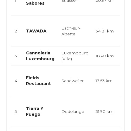
1
Strassen
20.97 km
Sabores
lati
emp.
Cuis
Esch-sur-
rame
2
TAWADA
34.81 km
Alzette
asia
t...
Cannoleria
Luxembourg
Ital
3
18.49 km
Luxembourg
(Ville)
Pâte
Cuis
Fields
gas
4
Sandweiler
13.53 km
Restaurant
me
dégu
Cuis
Tierra Y
burg
5
Dudelange
31.90 km
Fuego
gril
eur..