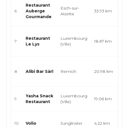
Cuis
Restaurant
Esch-sur-
brés
6
Auberge
33.93 km
Alzette
grill
Gourmande
trad
Gas
Restaurant
Luxembourg
cuis
7
18.67 km
Le Lys
(Ville)
lux
cuisi
Bar,
snac
8
Alibi Bar Sàrl
Remich
20.98 km
thé,
rapi
Snac
Yasha Snack
Luxembourg
9
19.06 km
Burg
Restaurant
(Ville)
Dur
épic
10
Volio
Junglinster
4.22 km
cuis