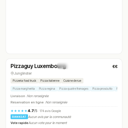
Fermé
(17:30 – 21:30)
Pizzaguy Luxembourg
€€
N° 4
Junglinster
Pizzeria food truck
Pizza italienne
Cuisine de rue
Pizza margherita
Pizza regina
Pizza quatre fromages
Pizza prosciutto
Pizza n
Livraison :
Non renseignée
Réservation en ligne :
Non renseignée
4.7
/5
★★★★★
· 174 avis Google
Aucun avis par la communauté
RANKEAT
Vote rapide
Aucun vote pour le moment