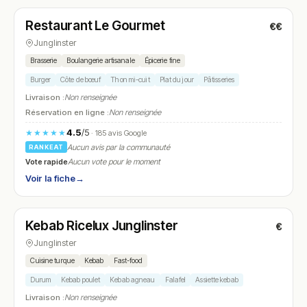
Restaurant Le Gourmet
€€
N° 14
Junglinster
Brasserie
Boulangerie artisanale
Épicerie fine
Burger
Côte de bœuf
Thon mi-cuit
Plat du jour
Pâtisseries
Livraison :
Non renseignée
Réservation en ligne :
Non renseignée
4.5
/5
★★★★★
· 185 avis Google
Aucun avis par la communauté
RANKEAT
Vote rapide
Aucun vote pour le moment
Voir la fiche
→
Ouvert
(11:00 – 22:00)
Kebab Ricelux Junglinster
€
N° 15
Junglinster
Cuisine turque
Kebab
Fast-food
Durum
Kebab poulet
Kebab agneau
Falafel
Assiette kebab
Livraison :
Non renseignée