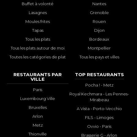
Buffet à volonté
Nantes
Lasagnes
Grenoble
Moules frites
Rouen
Tapas
Dijon
Tous les plats
Bordeaux
Tous les plats autour de moi
Montpellier
Toutes les catégories de plat
Tous les pays et villes
RESTAURANTS PAR
TOP RESTAURANTS
VILLE
Pocha ! - Metz
Paris
Royal Kechmara - Les Pennes-
Luxembourg Ville
Mirabeau
Bruxelles
A Vista - Porto-Vecchio
Arlon
FILS - Limoges
Metz
Ovvio - Paris
Thionville
Brasserie G - Arlon