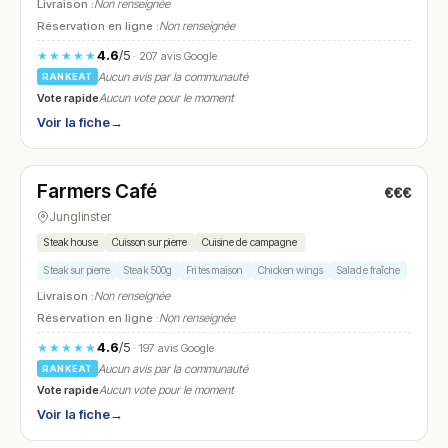
Livraison :
Non renseignée
Réservation en ligne :
Non renseignée
4.6
/5
★★★★★
· 207 avis Google
Aucun avis par la communauté
RANKEAT
Vote rapide
Aucun vote pour le moment
Voir la fiche
→
Fermé
(17:00 – 00:00)
Farmers Café
€€€
N° 10
Junglinster
Steak house
Cuisson sur pierre
Cuisine de campagne
Steak sur pierre
Steak 500g
Frites maison
Chicken wings
Salade fraîche
Livraison :
Non renseignée
Réservation en ligne :
Non renseignée
4.6
/5
★★★★★
· 197 avis Google
Aucun avis par la communauté
RANKEAT
Vote rapide
Aucun vote pour le moment
Voir la fiche
→
Fermé
(11:00 – 15:00, 18:00 – 00:00)