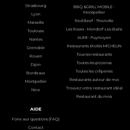
Strasbourg
BBQ &GRILL MOBILE -
Montpellier
Lyon
Red Beef - Thionville
Marseille
Les Roses - Mondorf-Les-Bains
Toulouse
AUMI - Puymoyen
Nantes
Restaurants étoilés MICHELIN
Grenoble
Tous les restaurants
Rouen
Toutes les pizzerias
Dijon
Toutes les crêperies
Bordeaux
Restaurants autour de moi
Montpellier
Trouvez votre restaurant idéal
Nice
Restaurant du mois
AIDE
Foire aux questions (FAQ)
Contact