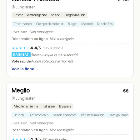
Junglinster
Friterie luxembourgeoise
Snack
Burgers maison
Frites maison
Gromperekichelcher
Burger
Mamerli
Snacks frits
Livraison :
Non renseignée
Réservation en ligne :
Non renseignée
4.4
/5
★★★★☆
· 1 avis Google
Aucun avis par la communauté
RANKEAT
Vote rapide
Aucun vote pour le moment
Voir la fiche
→
Ouvert
(07:00 – 18:00)
Meglio
€€
N° 21
Junglinster
Méditerranéenne
Italienne
Brasserie
Brunch
Filet américain
Salade composée
Pâtisserie maison
Café gourmand
Livraison :
Non renseignée
Réservation en ligne :
Non renseignée
4.3
/5
★★★★☆
· 80 avis Google