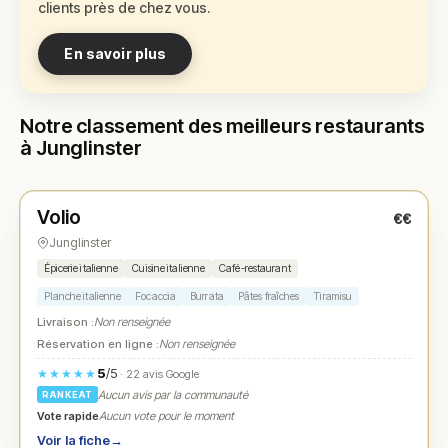
clients près de chez vous.
En savoir plus
Notre classement des meilleurs restaurants
à Junglinster
Ouvert
(10:00 – 19:00)
Volio
€€
N° 1
★
Junglinster
Épicerie italienne
Cuisine italienne
Café-restaurant
Planche italienne
Focaccia
Burrata
Pâtes fraîches
Tiramisu
Livraison :
Non renseignée
Réservation en ligne :
Non renseignée
5
/5
★★★★★
· 22 avis Google
Aucun avis par la communauté
RANKEAT
Vote rapide
Aucun vote pour le moment
Voir la fiche
→