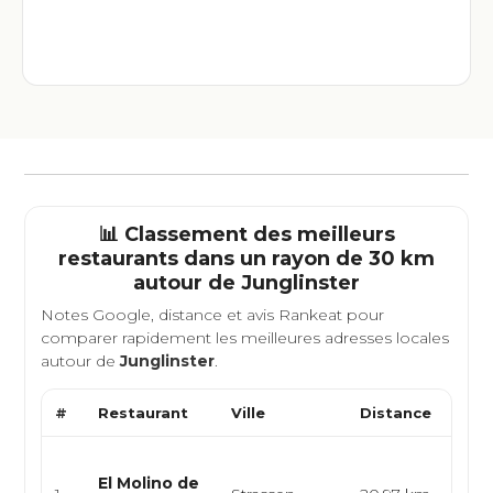
📊 Classement des meilleurs
restaurants dans un rayon de 30 km
autour de
Junglinster
Notes Google, distance et avis Rankeat pour
comparer rapidement les meilleures adresses locales
autour de
Junglinster
.
#
Restaurant
Ville
Distance
Typ
Cuis
El Molino de
épic