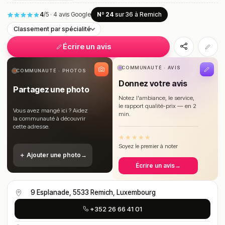
4
/5
·
4 avis Google
Nº 24
sur 36
à Remich
Classement par spécialité
Écrire un avis
COMMUNAUTÉ · AVIS
COMMUNAUTÉ · PHOTOS
Donnez votre avis
Partagez une photo
Notez l'ambiance, le service,
le rapport qualité-prix — en 2
Vous avez mangé ici ? Aidez
min.
la communauté à découvrir
cette adresse.
★
★
★
★
★
Soyez le premier à noter
＋ Ajouter une photo
→
Écrire un avis
→
9 Esplanade, 5533 Remich, Luxembourg
+352 26 66 41 01