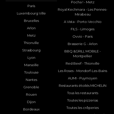
Pocha ! - Metz
Paris
Royal Kechmara - Les Pennes-
Luxembourg Ville
Mirabeau
Bruxelles
A Vista - Porto-Vecchio
Arlon
FILS - Limoges
Metz
Ovvio - Paris
Thionville
Brasserie G - Arlon
Strasbourg
BBQ &GRILL MOBILE -
Montpellier
Lyon
Red Beef - Thionville
Marseille
Les Roses - Mondorf-Les-Bains
Toulouse
AUMI - Puymoyen
Nantes
Restaurants étoilés MICHELIN
Grenoble
Tous les restaurants
Rouen
Toutes les pizzerias
Dijon
Toutes les crêperies
Bordeaux