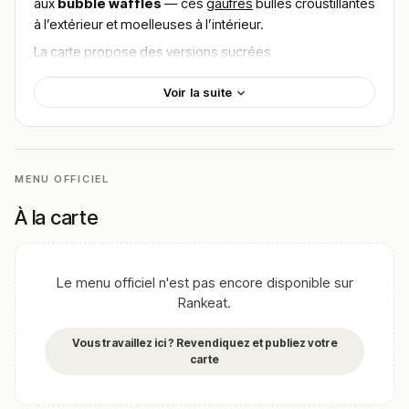
aux
bubble waffles
— ces
gaufres
bulles croustillantes
à l’extérieur et moelleuses à l’intérieur.
La carte propose des versions sucrées
personnalisables :
bubble waffles aux fruits frais
,
Voir la suite
nappées de chocolat, glace et chantilly.
Il y a aussi des déclinaisons salées pour les plus
audacieux.
L’offre s’accompagne de
boissons fraîches
,
MENU OFFICIEL
milkshakes
et
glaces
, parfaits pour compléter
l’expérience sucrée.
À la carte
Ouvert du
mercredi au dimanche de 12h à 19h
, et les
3ᵉ lundis du mois
(jour de marché), Waffle Bubble est
une halte idéale pour une pause sucrée en flânant le long
Le menu officiel n'est pas encore disponible sur
de la Moselle.
Rankeat.
!
Texte généré par intelligence artificielle, en attente de
Vous travaillez ici ? Revendiquez et publiez votre
validation humaine.
carte
Cette description peut contenir des erreurs, n'hésitez pas à
nous aider en vous rendant sur :
Améliorer la fiche de cet