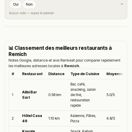
—
Oui
Non
Aucun vote — soyez le premier
📊 Classement des meilleurs restaurants à
Remich
Notes Google, distance et avis Rankeat pour comparer rapidement
les meilleures adresses locales à
Remich
.
#
Restaurant
Distance
Type de Cuisine
Moyenne Goo
Bar, café,
snacking, salon
Alibi Bar
1
0.58 km
de thé,
5.0/5
Sàrl
restauration
rapide
Hôtel Casa
Italienne, Pâtes,
2
1.10 km
4.8/5
49
Pizza
Koyote
Snack, Kebab,