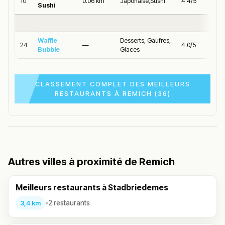
10
0.06 km
Japonaise,Sushi
4.4/5
Sushi
Waffle
Desserts, Gaufres,
24
—
4.0/5
Bubble
Glaces
CLASSEMENT COMPLET DES MEILLEURS
RESTAURANTS À REMICH (36)
Autres villes à proximité de Remich
Meilleurs restaurants à Stadbriedemes
•
2 restaurants
3,4 km