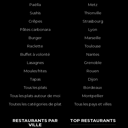
Paëlla
Metz
Sushis
Thionville
Crêpes
Strasbourg
Pâtes carbonara
Lyon
Burger
Marseille
Raclette
Toulouse
Buffet à volonté
Nantes
Lasagnes
Grenoble
Moules frites
Rouen
Tapas
Dijon
Tous les plats
Bordeaux
Tous les plats autour de moi
Montpellier
Toutes les catégories de plat
Tous les pays et villes
RESTAURANTS PAR
TOP RESTAURANTS
VILLE