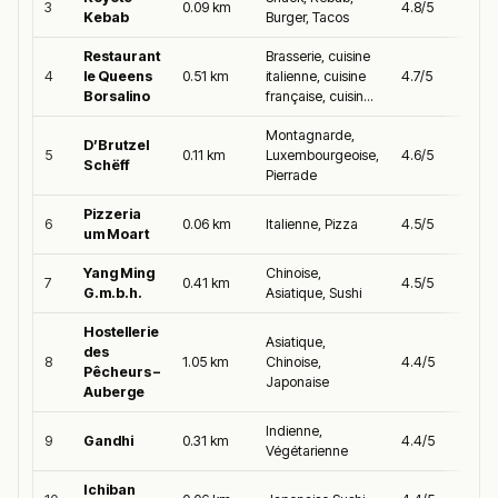
3
0.09 km
4.8/5
Kebab
Burger, Tacos
Restaurant
Brasserie, cuisine
4
le Queens
0.51 km
italienne, cuisine
4.7/5
Borsalino
française, cuisin...
Montagnarde,
D’Brutzel
5
0.11 km
Luxembourgeoise,
4.6/5
Schëff
Pierrade
Pizzeria
6
0.06 km
Italienne, Pizza
4.5/5
um Moart
Yang Ming
Chinoise,
7
0.41 km
4.5/5
G.m.b.h.
Asiatique, Sushi
Hostellerie
Asiatique,
des
8
1.05 km
Chinoise,
4.4/5
Pêcheurs –
Japonaise
Auberge
Indienne,
9
Gandhi
0.31 km
4.4/5
Végétarienne
Ichiban