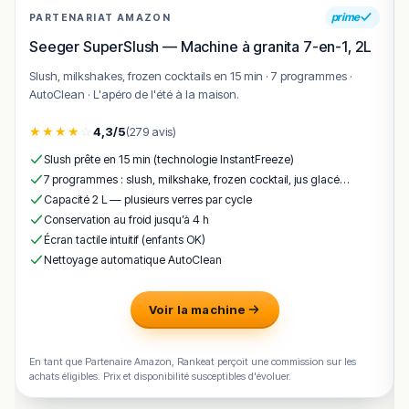
prime
PARTENARIAT AMAZON
Seeger SuperSlush — Machine à granita 7-en-1, 2L
Slush, milkshakes, frozen cocktails en 15 min · 7 programmes ·
AutoClean · L'apéro de l'été à la maison.
★
★
★
★
☆
4,3/5
(279 avis)
Slush prête en 15 min (technologie InstantFreeze)
7 programmes : slush, milkshake, frozen cocktail, jus glacé…
Capacité 2 L — plusieurs verres par cycle
Conservation au froid jusqu’à 4 h
Écran tactile intuitif (enfants OK)
Nettoyage automatique AutoClean
Voir la machine
En tant que Partenaire Amazon, Rankeat perçoit une commission sur les
achats éligibles. Prix et disponibilité susceptibles d'évoluer.