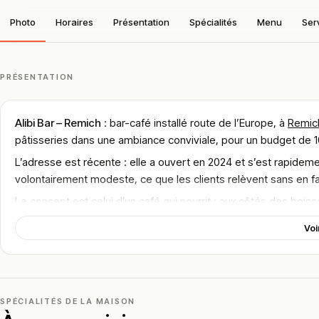
Photo
Horaires
Présentation
Spécialités
Menu
Ser
PRÉSENTATION
Alibi Bar – Remich
: bar-café installé route de l’Europe, à
Remic
pâtisseries dans une ambiance conviviale, pour un budget de 1
L’adresse est récente : elle a ouvert en 2024 et s’est rapidemen
volontairement modeste, ce que les clients relèvent sans en fa
Le concept est celui d’un café qui nourrit : aux côtés des bo
snacks, de desserts, de gâteaux et de pâtisseries. Les burger
Voi
Le sentiment est excellent sur les retours recensés, même si 
l’établissement. L’ambiance et l’accueil dominent nettement l
Localisation
SPÉCIALITÉS DE LA MAISON
L’établissement se situe au
14A route de l’Europe, L-5531 Remi