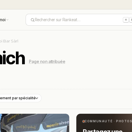
moi
Rechercher sur Rankeat…
⌘
bi Bar Sàrl
mich
Page non attribuée
ement par spécialité
COMMUNAUTÉ · PHOTO
Partagez une