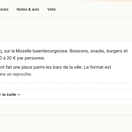
vices
Notes & avis
Vote
h
, sur la Moselle luxembourgeoise. Boissons, snacks, burgers et
0 à 20 € par personne.
t fait une place parmi les bars de la ville. Le format est
ire un reproche.
issons avec et sans alcool, la maison propose une gamme complète
s sont nommément salués par la clientèle.
r la suite
leur volume reste limité compte tenu de la jeunesse de
es commentaires.
ch
, au Grand-Duché de Luxembourg.