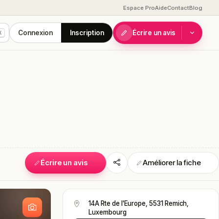
Espace Pro
Aide
Contact
Blog
Connexion
Inscription
Écrire un avis
K
Écrire un avis
Améliorer la fiche
S
14A Rte de l'Europe, 5531 Remich,
Luxembourg