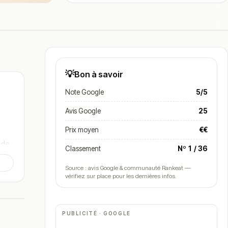
💡
Bon à savoir
Note Google
5/5
Avis Google
25
Prix moyen
€€
 de
Classement
Nº 1 / 36
Source : avis Google & communauté Rankeat —
vérifiez sur place pour les dernières infos.
PUBLICITÉ · GOOGLE