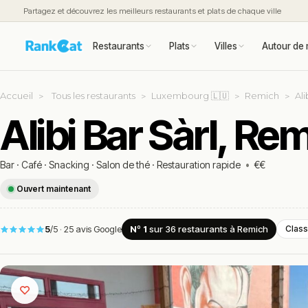
Partagez et découvrez les meilleurs restaurants et plats de chaque ville
Restaurants
Plats
Villes
Autour de 
Accueil
Tous les restaurants
Luxembourg 🇱🇺
Remich
Ali
Alibi Bar Sàrl, Re
Bar
·
Café
·
Snacking
·
Salon de thé
·
Restauration rapide
•
€€
Ouvert maintenant
5
/5
·
25 avis Google
Nº 1
sur 36
restaurants
à Remich
Class