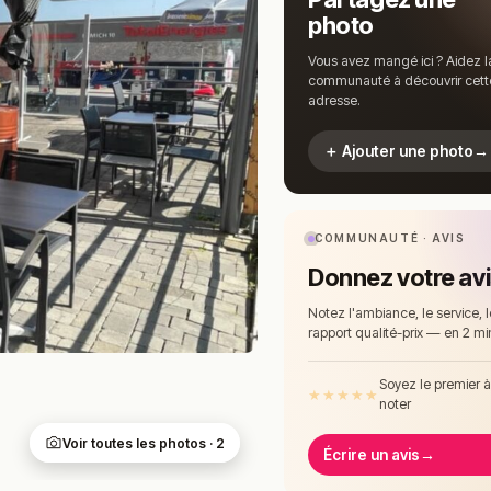
photo
Vous avez mangé ici ? Aidez l
communauté à découvrir cett
adresse.
＋ Ajouter une photo
→
COMMUNAUTÉ · AVIS
Donnez votre av
Notez l'ambiance, le service, l
rapport qualité-prix — en 2 mi
Soyez le premier 
★
★
★
★
★
noter
Voir toutes les photos · 2
Écrire un avis
→