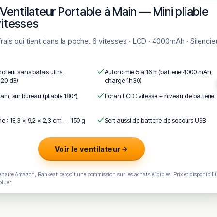
Ventilateur Portable à Main — Mini pliable
ermant à 1h.
vitesses
e reste toutefois limité, l’établissement n’ayant ouvert qu’en 202
moteur sans balais ultra
Autonomie 5 à 16 h (batterie 4000 mAh,
teur raconte sa première soirée sur place : « c’est petit mais c’éta
<20 dB)
charge 1h30)
 précisant que le stationnement s’est fait sans difficulté.
ain, sur bureau (pliable 180°),
Écran LCD : vitesse + niveau de batterie
ieu : c’était, dit-il, la première fois qu’il se trouvait dans un bar où
vés sur leur téléphone.
e : 18,3 × 9,2 × 2,3 cm — 150 g
Sert aussi de batterie de secours USB
convive résume son passage en saluant de très bons burgers, une
particulièrement réussie.
Voir le ventilateur
gulièrement mis en avant par les visiteurs. Aucun bémol document
naire Amazon, Rankeat perçoit une commission sur les achats éligibles. Prix et disponibilit
oluer.