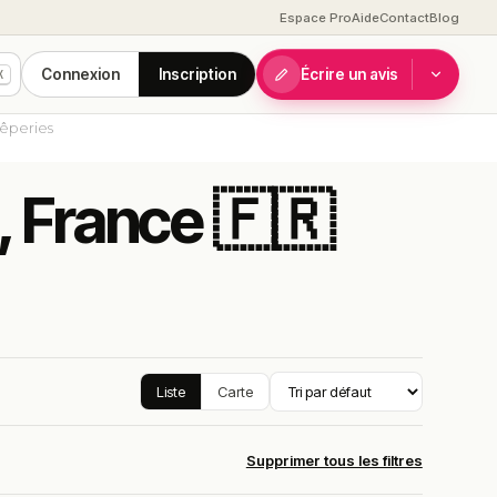
Espace Pro
Aide
Contact
Blog
Connexion
Inscription
Écrire un avis
K
rêperies
, France 🇫🇷
Liste
Carte
Supprimer tous les filtres