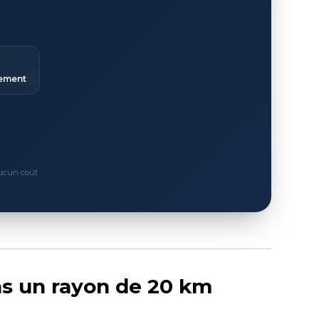
ement
Aucun coût
ns un rayon de 20 km