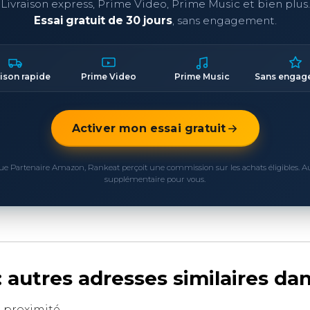
Livraison express, Prime Video, Prime Music et bien plus.
Essai gratuit de 30 jours
, sans engagement.
aison rapide
Prime Video
Prime Music
Sans engag
Activer mon essai gratuit
ue Partenaire Amazon, Rankeat perçoit une commission sur les achats éligibles. 
supplémentaire pour vous.
: autres adresses similaires da
à proximité.