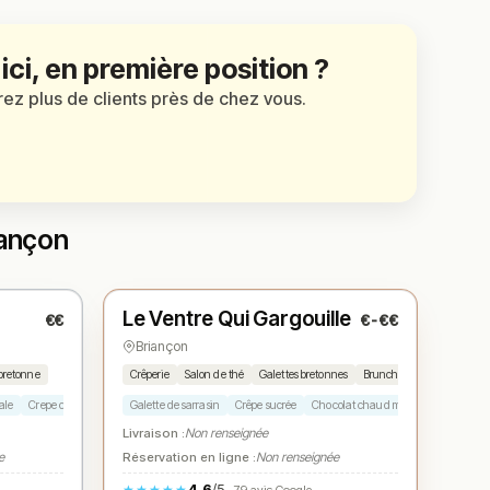
 ici, en première position ?
irez plus de clients près de chez vous.
iançon
Fermé
(12:00 – 17:00)
Le Ventre Qui Gargouille
€€
€-€€
N° 3
★
Briançon
bretonne
Crêperie
Salon de thé
Galettes bretonnes
Brunch
Glacier
ale
Crepe chocolat
Galette savoyarde
Galette de sarrasin
Salade
Crêpe sucrée
Chocolat chaud maison
Milkshak
Livraison :
Non renseignée
e
Réservation en ligne :
Non renseignée
4.6
/5
★★★★★