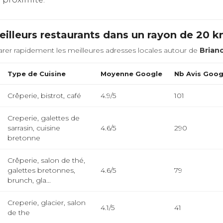
illeurs restaurants dans un rayon de 20 
rer rapidement les meilleures adresses locales autour de
Brian
Type de Cuisine
Moyenne Google
Nb Avis Goog
Crêperie, bistrot, café
4.9/5
101
Creperie, galettes de
sarrasin, cuisine
4.6/5
290
bretonne
Crêperie, salon de thé,
galettes bretonnes,
4.6/5
79
brunch, gla...
Creperie, glacier, salon
4.1/5
41
de the