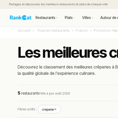
Partagez et découvrez les meilleurs restaurants et plats de chaque ville
Restaurants
Plats
Villes
Autour de 
Accueil
Tous les restaurants
France
Provence-Alp
Les meilleures c
Découvrez le classement des meilleures crêperies à Br
la qualité globale de l'expérience culinaire.
5
restaurants
·
Mis à jour août 2026
✕
Filtres actifs :
creperie