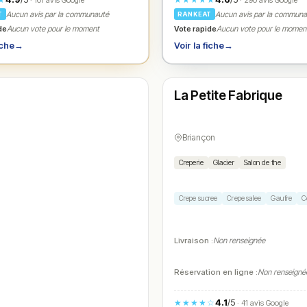
· 101 avis Google
· 290 avis Google
Aucun avis par la communauté
Aucun avis par la commun
T
RANKEAT
de
Vote rapide
Aucun vote pour le moment
Aucun vote pour le momen
iche
→
Voir la fiche
→
Fermé
La Petite Fabrique
N° 4
Briançon
Creperie
Glacier
Salon de the
Crepe sucree
Crepe salee
Gaufre
C
Livraison :
Non renseignée
Réservation en ligne :
Non renseigné
4.1
/5
★★★★☆
· 41 avis Google