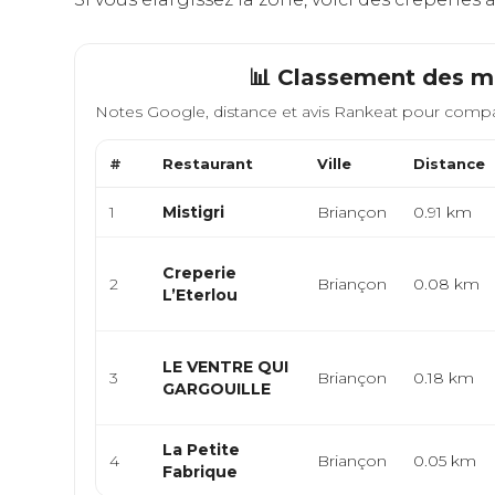
📊 Classement des me
Notes Google, distance et avis Rankeat pour compa
#
Restaurant
Ville
Distance
1
Mistigri
Briançon
0.91 km
Creperie
2
Briançon
0.08 km
L’Eterlou
LE VENTRE QUI
3
Briançon
0.18 km
GARGOUILLE
La Petite
4
Briançon
0.05 km
Fabrique