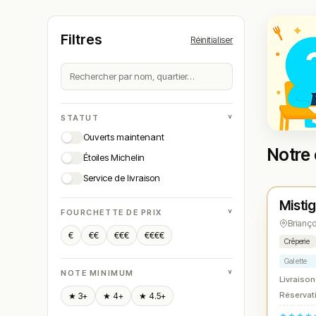
Filtres
Réinitialiser
˅
STATUT
Ouverts maintenant
Notre 
Étoiles Michelin
Ferm
Service de livraison
Mistig
N° 
★
˅
FOURCHETTE DE PRIX
Brianç
€
€€
€€€
€€€€
Crêperie
Galette
˅
NOTE MINIMUM
Livraison
Réservati
★ 3+
★ 4+
★ 4.5+
★★★★