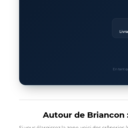
Livr
En tant q
Autour de Briancon 
Si vous élargissez la zone, voici des crêperies 