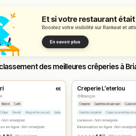
Et si votre restaurant était
Boostez votre visibilité sur Rankeat et att
En savoir plus
classement des meilleures crêperies à Br
é
Fermé
(10:00 – 23:00)
(fermé aujourd'hui)
ri
Creperie L’eterlou
€€
1
N° 2
★
on
Briançon
Bistrot
Café
Creperie
Galettes de sarrasin
Cuisine 
Crêpe
Ravioli
Magret de canard
Salade
Galette complete
Crepe caramel beurre s
 :
Non renseignée
Livraison :
Non renseignée
on en ligne :
Non renseignée
Réservation en ligne :
Non renseigné
4.9
/5
4.6
/5
★
★★★★★