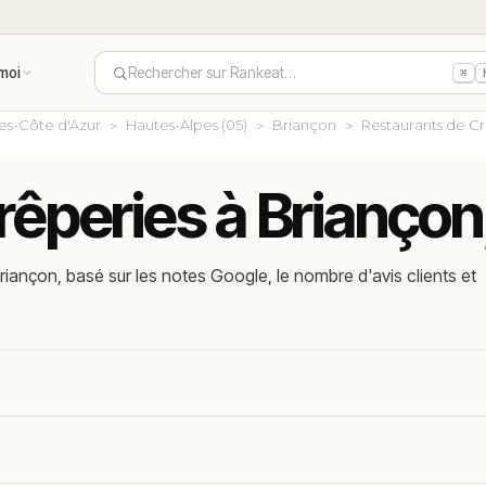
moi
Rechercher sur Rankeat…
⌘
es-Côte d'Azur
Hautes-Alpes (05)
Briançon
Restaurants de C
rêperies à Briançon
iançon, basé sur les notes Google, le nombre d'avis clients et