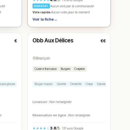
· 79 avis Google
auté
Aucun avis par la communauté
RANKEAT
Vote rapide
t
Aucun vote pour le moment
Voir la fiche
→
Fermé
Obb Aux Délices
€
€€
N° 5
Briançon
Cuisine francaise
Burgers
Creperie
oupe glacee
Milkshake
Burger maison
Galette
Omelette
Crepe
Salade composee
Livraison :
Non renseignée
e
Réservation en ligne :
Non renseignée
3.8
/5
★★★★☆
· 131 avis Google