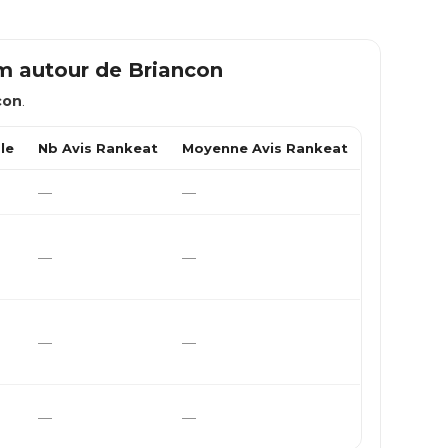
km autour de
Briancon
con
.
le
Nb Avis Rankeat
Moyenne Avis Rankeat
—
—
—
—
—
—
—
—