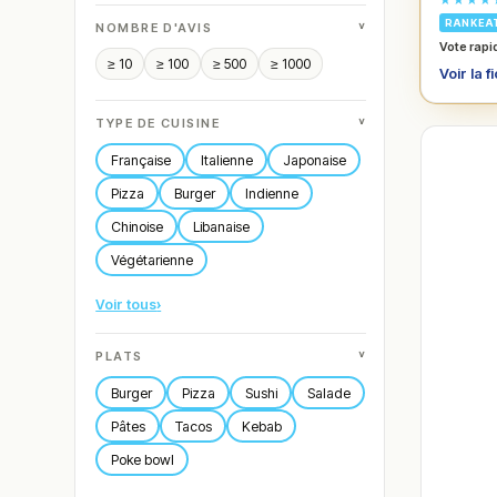
RANKEA
˅
NOMBRE D'AVIS
Vote rapi
≥ 10
≥ 100
≥ 500
≥ 1000
Voir la f
˅
TYPE DE CUISINE
Française
Italienne
Japonaise
Pizza
Burger
Indienne
Chinoise
Libanaise
Végétarienne
Voir tous
›
˅
PLATS
Burger
Pizza
Sushi
Salade
Pâtes
Tacos
Kebab
Poke bowl