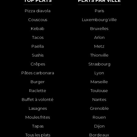
TOP PLATS
PLATS PAR VILLE
Pizza diavola
Paris
Couscous
Luxembourg Ville
Kebab
Bruxelles
Tacos
Arlon
Paëlla
Metz
Sushis
Thionville
Crêpes
Strasbourg
Pâtes carbonara
Lyon
Burger
Marseille
Raclette
Toulouse
Buffet à volonté
Nantes
Lasagnes
Grenoble
Moules frites
Rouen
Tapas
Dijon
Tous les plats
Bordeaux