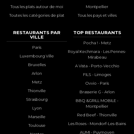
Tous les plats autour de moi
Montpellier
Toutes les catégories de plat
Tous les pays et villes
RESTAURANTS PAR
TOP RESTAURANTS
VILLE
Pocha ! - Metz
Paris
Royal Kechmara - Les Pennes-
Luxembourg Ville
Mirabeau
Bruxelles
A Vista - Porto-Vecchio
Arlon
FILS - Limoges
Metz
Ovvio - Paris
Thionville
Brasserie G - Arlon
Strasbourg
BBQ &GRILL MOBILE -
Montpellier
Lyon
Red Beef - Thionville
Marseille
Les Roses - Mondorf-Les-Bains
Toulouse
AUMI - Puymoyen