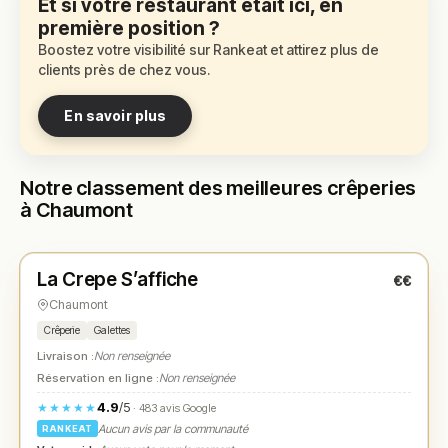
Et si votre restaurant était ici, en
première position ?
Boostez votre visibilité sur Rankeat et attirez plus de
clients près de chez vous.
En savoir plus
Notre classement des meilleures crêperies
à Chaumont
Fermé
(12:00 – 13:30, 19:00 – 21:00)
La Crepe S’affiche
€€
N° 1
★
Chaumont
Crêperie
Galettes
Livraison :
Non renseignée
Réservation en ligne :
Non renseignée
4.9
/5
★★★★★
· 483 avis Google
Aucun avis par la communauté
RANKEAT