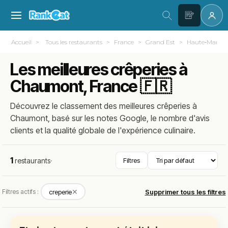
Accueil
Tous les restaurants
France
Grand Est
Haute‑Marne 
Les meilleures crêperies à
Chaumont, France 🇫🇷
Découvrez le classement des meilleures crêperies à
Chaumont, basé sur les notes Google, le nombre d'avis
clients et la qualité globale de l'expérience culinaire.
1
restaurants
·
Filtres
✕
Filtres actifs :
creperie
Supprimer tous les filtres