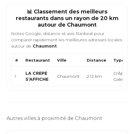
📊 Classement des meilleurs
restaurants dans un rayon de 20 km
autour de
Chaumont
Notes Google, distance et avis Rankeat pour
comparer rapidement les meilleures adresses locales
autour de
Chaumont
.
#
Restaurant
Ville
Distance
Type de 
LA CREPE
Crêperie,
1
Chaumont
2.12 km
S’AFFICHE
Galettes
Autres villes à proximité de Chaumont