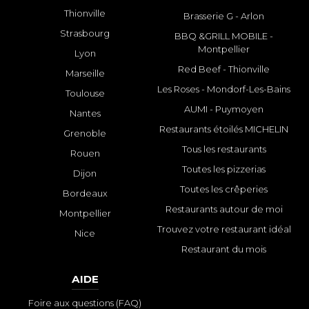
Thionville
Brasserie G - Arlon
Strasbourg
BBQ &GRILL MOBILE -
Montpellier
Lyon
Red Beef - Thionville
Marseille
Les Roses - Mondorf-Les-Bains
Toulouse
AUMI - Puymoyen
Nantes
Restaurants étoilés MICHELIN
Grenoble
Tous les restaurants
Rouen
Toutes les pizzerias
Dijon
Toutes les crêperies
Bordeaux
Restaurants autour de moi
Montpellier
Trouvez votre restaurant idéal
Nice
Restaurant du mois
AIDE
Foire aux questions (FAQ)