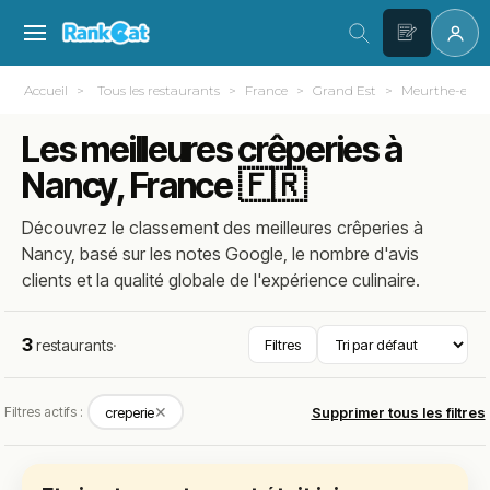
Accueil
Tous les restaurants
France
Grand Est
Meurthe-et-Mo
Les meilleures crêperies à
Nancy, France 🇫🇷
Découvrez le classement des meilleures crêperies à
Nancy, basé sur les notes Google, le nombre d'avis
clients et la qualité globale de l'expérience culinaire.
3
restaurants
·
Filtres
✕
Filtres actifs :
creperie
Supprimer tous les filtres