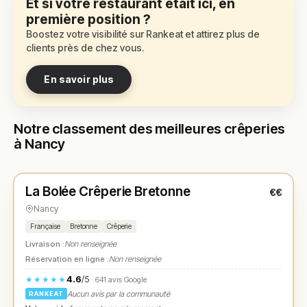
Et si votre restaurant était ici, en
première position ?
Boostez votre visibilité sur Rankeat et attirez plus de
clients près de chez vous.
En savoir plus
Notre classement des meilleures crêperies
à Nancy
Fermé
(11:30 – 13:45, 18:45 – 21:30)
La Bolée Crêperie Bretonne
€€
N° 1
★
Nancy
Française
Bretonne
Crêperie
Livraison :
Non renseignée
Réservation en ligne :
Non renseignée
4.6
/5
★★★★★
· 641 avis Google
Aucun avis par la communauté
RANKEAT