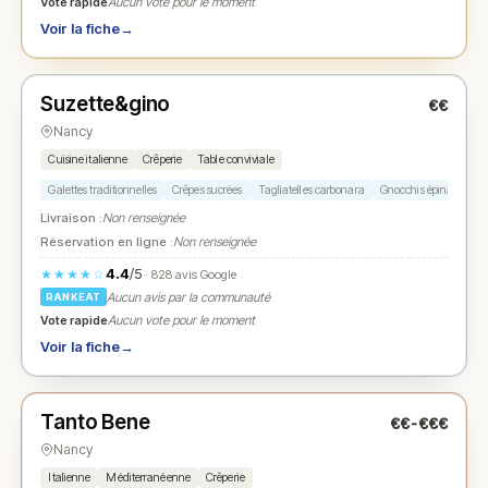
Vote rapide
Aucun vote pour le moment
Voir la fiche
→
Fermé
(12:00 – 14:00, 19:00 – 22:00)
Suzette&gino
€€
N° 2
★
Nancy
Cuisine italienne
Crêperie
Table conviviale
Galettes traditionnelles
Crêpes sucrées
Tagliatelles carbonara
Gnocchis épinards rico
Livraison :
Non renseignée
Réservation en ligne :
Non renseignée
4.4
/5
★★★★☆
· 828 avis Google
Aucun avis par la communauté
RANKEAT
Vote rapide
Aucun vote pour le moment
Voir la fiche
→
Fermé
(11:00 – 21:00)
Tanto Bene
€€-€€€
N° 3
★
Nancy
Italienne
Méditerranéenne
Crêperie