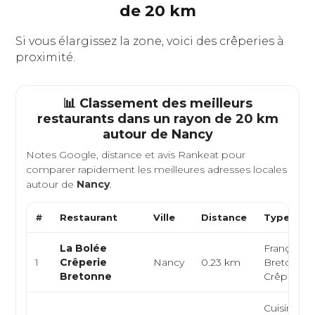
de 20 km
Si vous élargissez la zone, voici des crêperies à
proximité.
📊 Classement des meilleurs
restaurants dans un rayon de 20 km
autour de
Nancy
Notes Google, distance et avis Rankeat pour
comparer rapidement les meilleures adresses locales
autour de
Nancy
.
#
Restaurant
Ville
Distance
Type de C
La Bolée
Française,
1
Crêperie
Nancy
0.23 km
Bretonne,
Bretonne
Crêperie
Cuisine ita