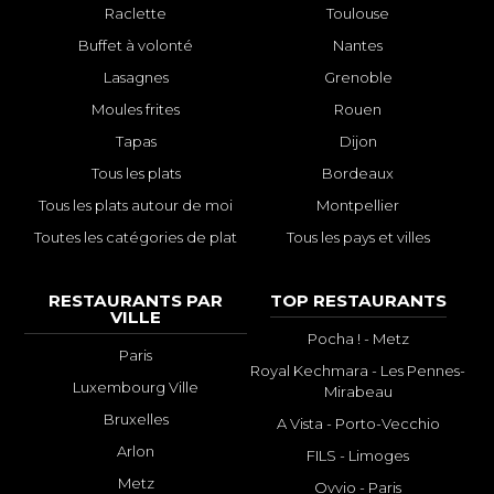
Raclette
Toulouse
Buffet à volonté
Nantes
Lasagnes
Grenoble
Moules frites
Rouen
Tapas
Dijon
Tous les plats
Bordeaux
Tous les plats autour de moi
Montpellier
Toutes les catégories de plat
Tous les pays et villes
RESTAURANTS PAR
TOP RESTAURANTS
VILLE
Pocha ! - Metz
Paris
Royal Kechmara - Les Pennes-
Luxembourg Ville
Mirabeau
Bruxelles
A Vista - Porto-Vecchio
Arlon
FILS - Limoges
Metz
Ovvio - Paris