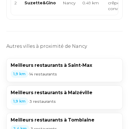
2
Suzette&Gino
Nancy
0.49 km
crêperie, 
conviviale
Autres villes à proximité de Nancy
Meilleurs restaurants à Saint-Max
•
14 restaurants
1,9 km
Meilleurs restaurants à Malzéville
•
3 restaurants
1,9 km
Meilleurs restaurants à Tomblaine
•
3 restaurants
2,4 km