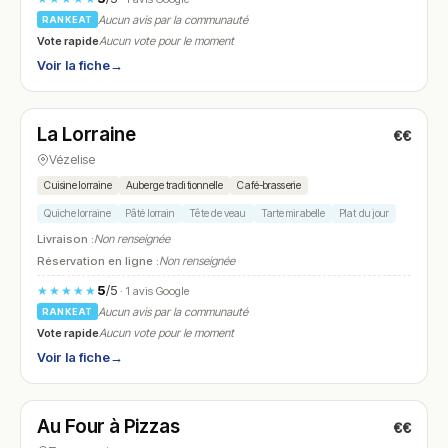
Aucun avis par la communauté
RANKEAT
Vote rapide
Aucun vote pour le moment
Voir la fiche
→
Fermé
(08:30 – 12:00, 13:30 – 18:00)
La Lorraine
€€
N° 15
Vézelise
Cuisine lorraine
Auberge traditionnelle
Café-brasserie
Quiche lorraine
Pâté lorrain
Tête de veau
Tarte mirabelle
Plat du jour
Livraison :
Non renseignée
Réservation en ligne :
Non renseignée
5
/5
★★★★★
· 1 avis Google
Aucun avis par la communauté
RANKEAT
Vote rapide
Aucun vote pour le moment
Voir la fiche
→
Fermé
Au Four à Pizzas
€€
N° 16