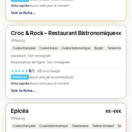
Vote rapide
Aucun vote pour le moment
Voir la fiche
→
Fermé
(12:00 – 13:30, 19:00 – 21:00)
Croc & Rock – Restaurant Bistronomique
€€
N° 2
★
Nancy
Cuisine française
Cuisine fusion
Cuisine bistronomique
Burger
Tartare de bœuf
Livraison :
Non renseignée
Réservation en ligne :
Non renseignée
5
/5
★★★★★
· 406 avis Google
Aucun avis par la communauté
RANKEAT
Vote rapide
Aucun vote pour le moment
Voir la fiche
→
Fermé
(12:00 – 13:30, 19:30 – 21:30)
Epicéa
€€-€€€
N° 3
★
Nancy
Cuisine française
Cuisine bistronomique
Gastronomie
Paleron de bœuf
Saumon