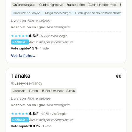
Cuisine française
Cuisine régressive
Brasserie rétro
Cuisine traditionnelle
Brunch
Croquette de Babybel
Méga cheeseburger
Filet mignon en croûte risotto chorizo
Tir
Livraison :
Non renseignée
Réservation en ligne :
Non renseignée
4.5
/5
★★★★★
· 5 222 avis Google
Aucun avis par la communauté
RANKEAT
43%
Vote rapide
· 1 vote
Voir la fiche
→
Fermé
(12:00 – 14:30, 19:00 – 22:30)
Tanaka
€€
N° 25
Essey-lès-Nancy
Japonais
Fusion
Buffet à volonté
Sushis
Livraison :
Non renseignée
Réservation en ligne :
Non renseignée
4.8
/5
★★★★★
· 4 936 avis Google
Aucun avis par la communauté
RANKEAT
100%
Vote rapide
· 1 vote