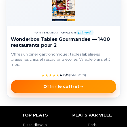
prime
PARTENARIAT AMAZON
Wonderbox Tables Gourmandes — 1400
restaurants pour 2
Offrez un dîner gastronomique : tables labélisées,
brasseries chics et restaurants étoilés. Valable 3 ans et 3
mois.
★
★
★
★
★
4,6/5
(648 avis)
Offrir le coffret
TOP PLATS
PLATS PAR VILLE
Pizza diavola
Paris