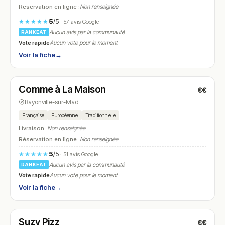
Réservation en ligne :
Non renseignée
5
/5
★★★★★
· 57 avis Google
Aucun avis par la communauté
RANKEAT
Vote rapide
Aucun vote pour le moment
Voir la fiche
→
Fermé
Comme à La Maison
€€
N° 7
Bayonville-sur-Mad
Française
Européenne
Traditionnelle
Livraison :
Non renseignée
Réservation en ligne :
Non renseignée
5
/5
★★★★★
· 51 avis Google
Aucun avis par la communauté
RANKEAT
Vote rapide
Aucun vote pour le moment
Voir la fiche
→
Fermé
(11:00 – 14:00, 18:00 – 22:00)
Suzy Pizz
€€
N° 8