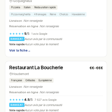
Tucquegnieux
Pizzeria
Italien
Restauration rapide
Pizza margherita
4 fromages
Reine
Chorizo
Hawaïenne
Livraison :
Non renseignée
Réservation en ligne :
Non renseignée
5
/5
★★★★★
· 1 avis Google
Aucun avis par la communauté
RANKEAT
Vote rapide
Aucun vote pour le moment
Voir la fiche
→
Fermé
(12:00 – 14:30, 19:00 – 23:00)
Restaurant La Boucherie
€€-€€€
N° 17
Houdemont
Française
Grillades
Européenne
Livraison :
Non renseignée
Réservation en ligne :
Non renseignée
4.5
/5
★★★★★
· 7 627 avis Google
Aucun avis par la communauté
RANKEAT
Vote rapide
Aucun vote pour le moment