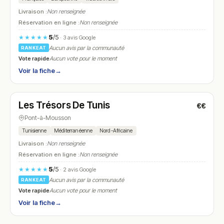
Livraison :
Non renseignée
Réservation en ligne :
Non renseignée
5
/5
★★★★★
· 3 avis Google
Aucun avis par la communauté
RANKEAT
Vote rapide
Aucun vote pour le moment
Voir la fiche
→
Fermé
(fermé aujourd'hui)
Les Trésors De Tunis
€€
N° 12
Pont-à-Mousson
Tunisienne
Méditerranéenne
Nord-Africaine
Livraison :
Non renseignée
Réservation en ligne :
Non renseignée
5
/5
★★★★★
· 2 avis Google
Aucun avis par la communauté
RANKEAT
Vote rapide
Aucun vote pour le moment
Voir la fiche
→
Fermé
(11:30 – 14:30, 18:00 – 23:00)