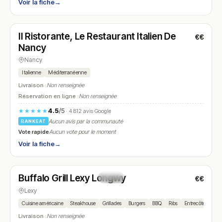
Voir la fiche
→
Fermé
(12:00 – 14:00, 19:00 – 22:30)
Il Ristorante, Le Restaurant Italien De
€€
N° 26
Nancy
Nancy
Italienne
Méditerranéenne
Livraison :
Non renseignée
Réservation en ligne :
Non renseignée
4.5
/5
★★★★★
· 4 812 avis Google
Aucun avis par la communauté
RANKEAT
Vote rapide
Aucun vote pour le moment
Voir la fiche
→
Fermé
(11:00 – 23:00)
Buffalo Grill Lexy Longwy
€€
N° 27
Lexy
Cuisine américaine
Steakhouse
Grillades
Burgers
BBQ
Ribs
Entrecôte
Sala
Livraison :
Non renseignée