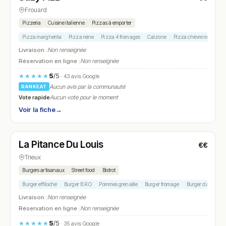
Frouard
Pizzeria
Cuisine italienne
Pizzas à emporter
Pizza margherita
Pizza reine
Pizza 4 fromages
Calzone
Pizza chèvre miel
Livraison :
Non renseignée
Réservation en ligne :
Non renseignée
5
/5
★★★★★
· 43 avis Google
Aucun avis par la communauté
RANKEAT
Vote rapide
Aucun vote pour le moment
Voir la fiche
→
Fermé
(18:30 – 20:30)
La Pitance Du Louis
€€
N° 9
Trieux
Burgers artisanaux
Street food
Bistrot
Burger effiloché
Burger B.R.O
Pommes grenaille
Burger fromage
Burger classique
Livraison :
Non renseignée
Réservation en ligne :
Non renseignée
5
/5
★★★★★
· 35 avis Google