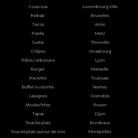
Couscous
Luxembourg Ville
Kebab
Bruxelles
Tacos
Arlon
Paëlla
Metz
Sushis
Thionville
Crêpes
Strasbourg
Pâtes carbonara
Lyon
Burger
Marseille
Raclette
Toulouse
Buffet à volonté
Nantes
Lasagnes
Grenoble
Moules frites
Rouen
Tapas
Dijon
Tous les plats
Bordeaux
Tous les plats autour de moi
Montpellier