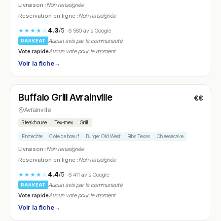
Livraison :
Non renseignée
Réservation en ligne :
Non renseignée
4.3
/5
★★★★☆
· 6 560 avis Google
Aucun avis par la communauté
RANKEAT
Vote rapide
Aucun vote pour le moment
Voir la fiche
→
Fermé
(11:30 – 15:00, 18:00 – 22:30)
Buffalo Grill Avrainville
€€
N° 20
Avrainville
Steakhouse
Tex-mex
Grill
Entrecôte
Côte de bœuf
Burger Old West
Ribs Texas
Cheesecake
Livraison :
Non renseignée
Réservation en ligne :
Non renseignée
4.4
/5
★★★★☆
· 6 411 avis Google
Aucun avis par la communauté
RANKEAT
Vote rapide
Aucun vote pour le moment
Voir la fiche
→
Fermé