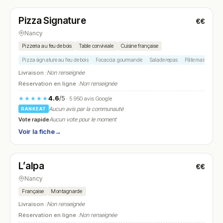
Pizza Signature
€€
N° 21
Nancy
Pizzeria au feu de bois
Table conviviale
Cuisine française
Pizza signature au feu de bois
Focaccia gourmande
Salade repas
Pâte maison
D
Livraison :
Non renseignée
Réservation en ligne :
Non renseignée
4.6
/5
★★★★★
· 5 950 avis Google
Aucun avis par la communauté
RANKEAT
Vote rapide
Aucun vote pour le moment
Voir la fiche
→
Ouvert
(11:30 – 14:00, 18:30 – 23:30)
L’alpa
€€
N° 22
Nancy
Française
Montagnarde
Livraison :
Non renseignée
Réservation en ligne :
Non renseignée