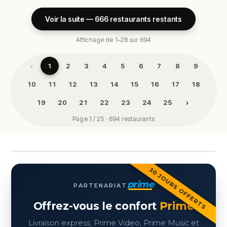
Voir la suite — 666 restaurants restants
Affichage de 1–28 sur 694
‹
1
2
3
4
5
6
7
8
9
10
11
12
13
14
15
16
17
18
›
19
20
21
22
23
24
25
Page 1 / 25 · 694 restaurants
30 JOURS OFFERTS
prime
PARTENARIAT
Offrez-vous le confort
Prime
Livraison express, Prime Video, Prime Music et