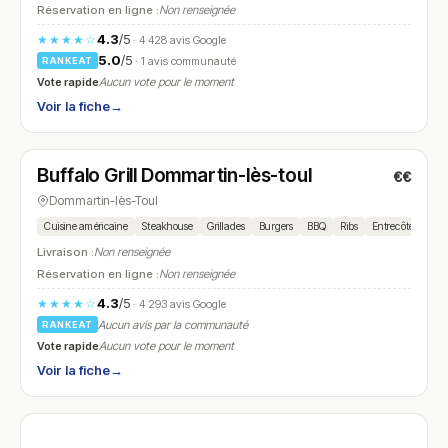
Réservation en ligne :
Non renseignée
4.3
/5
★★★★☆
· 4 428 avis Google
5.0
/5
· 1 avis communauté
RANKEAT
Vote rapide
Aucun vote pour le moment
Voir la fiche
→
Fermé
(11:30 – 15:00, 18:00 – 23:00)
Buffalo Grill Dommartin-lès-toul
€€
N° 28
Dommartin-lès-Toul
Cuisine américaine
Steakhouse
Grillades
Burgers
BBQ
Ribs
Entrecôte
Sala
Livraison :
Non renseignée
Réservation en ligne :
Non renseignée
4.3
/5
★★★★☆
· 4 293 avis Google
Aucun avis par la communauté
RANKEAT
Vote rapide
Aucun vote pour le moment
Voir la fiche
→