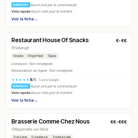
Aucun avis par la communauté
RANKEAT
Vote rapide
Aucun vote pour le moment
Voir la fiche
→
Fermé
(11:30 – 14:30, 17:30 – 21:30)
Restaurant House Of Snacks
€-€€
N° 10
Villerupt
Snacks
Finger food
Tapas
Livraison :
Non renseignée
Réservation en ligne :
Non renseignée
5
/5
★★★★★
· 5 avis Google
Aucun avis par la communauté
RANKEAT
Vote rapide
Aucun vote pour le moment
Voir la fiche
→
Fermé
Brasserie Comme Chez Nous
€€-€€€
N° 11
Bayonville-sur-Mad
Française
Européenne
Traditionnelle