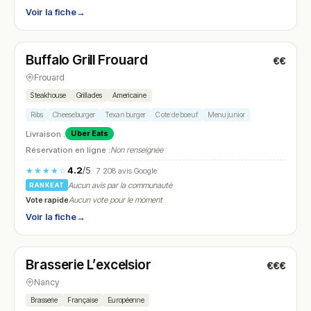
Voir la fiche
→
Fermé
(11:30 – 15:00, 18:00 – 22:30)
Buffalo Grill Frouard
€€
N° 18
Frouard
Steakhouse
Grillades
Americaine
Ribs
Cheeseburger
Texan burger
Cote de boeuf
Menu junior
Livraison :
Uber Eats
Réservation en ligne :
Non renseignée
4.2
/5
★★★★☆
· 7 208 avis Google
Aucun avis par la communauté
RANKEAT
Vote rapide
Aucun vote pour le moment
Voir la fiche
→
Ouvert
(08:00 – 00:30)
Brasserie L’excelsior
€€€
N° 19
Nancy
Brasserie
Française
Européenne