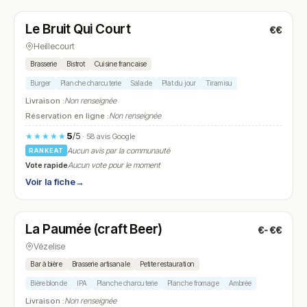
Le Bruit Qui Court
€€
N° 5
Heillecourt
Brasserie
Bistrot
Cuisine francaise
Burger
Planche charcuterie
Salade
Plat du jour
Tiramisu
Livraison :
Non renseignée
Réservation en ligne :
Non renseignée
5
/5
★★★★★
· 58 avis Google
Aucun avis par la communauté
RANKEAT
Vote rapide
Aucun vote pour le moment
Voir la fiche
→
Fermé
(16:00 – 19:00)
La Paumée (craft Beer)
€-€€
N° 6
Vézelise
Bar à bière
Brasserie artisanale
Petite restauration
Bière blonde
IPA
Planche charcuterie
Planche fromage
Ambrée
Livraison :
Non renseignée