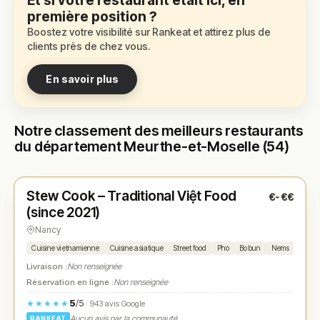
Et si votre restaurant était ici, en
première position ?
Boostez votre visibilité sur Rankeat et attirez plus de
clients près de chez vous.
En savoir plus
Notre classement des meilleurs restaurants
du département Meurthe-et-Moselle (54)
Fermé
(18:30 – 21:30)
Stew Cook – Traditional Việt Food
€-€€
N° 1
★
(since 2021)
Nancy
Cuisine vietnamienne
Cuisine asiatique
Street food
Pho
Bo bun
Nems
Roulea
Livraison :
Non renseignée
Réservation en ligne :
Non renseignée
5
/5
★★★★★
· 943 avis Google
Aucun avis par la communauté
RANKEAT