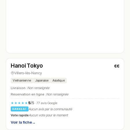
Fermé
(11:00 – 14:00, 16:30 – 20:00)
Hanoi Tokyo
€€
N° 4
Villers-lès-Nancy
Vietnamienne
Japonaise
Asiatique
Livraison :
Non renseignée
Réservation en ligne :
Non renseignée
5
/5
★★★★★
· 77 avis Google
Aucun avis par la communauté
RANKEAT
Vote rapide
Aucun vote pour le moment
Voir la fiche
→
Fermé
(11:30 – 14:30)