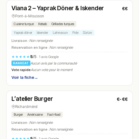
Viana 2 – Yaprak Döner & Iskender
€€
N° 13
Pont-à-Mousson
Cuisine turque
Kebab
Grillades turques
Yaprak döner
Iskender
Lahmacun
Pide
Dürüm
Livraison :
Non renseignée
Réservation en ligne :
Non renseignée
5
/5
★★★★★
· 1 avis Google
Aucun avis par la communauté
RANKEAT
Vote rapide
Aucun vote pour le moment
Voir la fiche
→
Fermé
(fermé aujourd'hui)
L’atelier Burger
€-€€
N° 14
Richardménil
Burger
Américaine
Fast-food
Livraison :
Non renseignée
Réservation en ligne :
Non renseignée
5
/5
★★★★★
· 1 avis Google