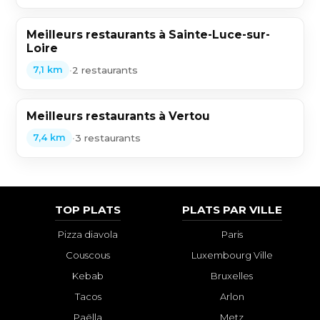
Meilleurs restaurants à Sainte-Luce-sur-
Loire
•
2 restaurants
7,1 km
Meilleurs restaurants à Vertou
•
3 restaurants
7,4 km
TOP PLATS
PLATS PAR VILLE
Pizza diavola
Paris
Couscous
Luxembourg Ville
Kebab
Bruxelles
Tacos
Arlon
Paëlla
Metz