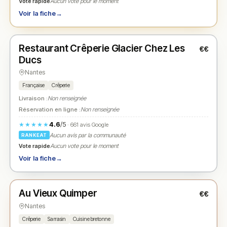
Vote rapide
Aucun vote pour le moment
Voir la fiche
→
Fermé
(10:00 – 21:00)
Restaurant Crêperie Glacier Chez Les
€€
N° 2
★
Ducs
Nantes
Française
Crêperie
Livraison :
Non renseignée
Réservation en ligne :
Non renseignée
4.6
/5
★★★★★
· 661 avis Google
Aucun avis par la communauté
RANKEAT
Vote rapide
Aucun vote pour le moment
Voir la fiche
→
Ouvert
(12:00 – 22:30)
Au Vieux Quimper
€€
N° 3
★
Nantes
Crêperie
Sarrasin
Cuisine bretonne