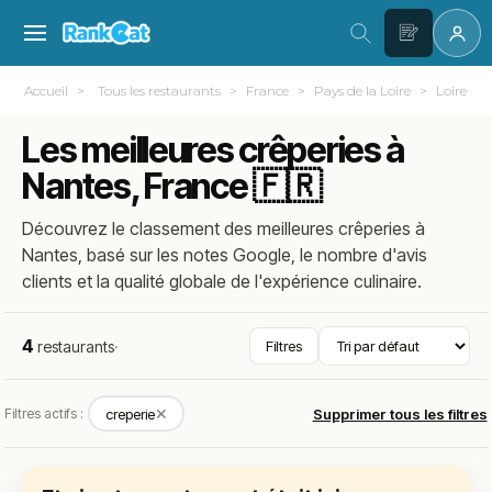
Accueil
Tous les restaurants
France
Pays de la Loire
Loire-At
Les meilleures crêperies à
Nantes, France 🇫🇷
Découvrez le classement des meilleures crêperies à
Nantes, basé sur les notes Google, le nombre d'avis
clients et la qualité globale de l'expérience culinaire.
4
restaurants
·
Filtres
✕
Filtres actifs :
creperie
Supprimer tous les filtres