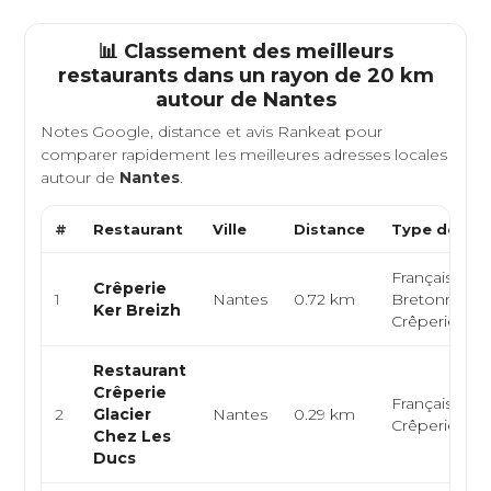
📊 Classement des meilleurs
restaurants dans un rayon de 20 km
autour de
Nantes
Notes Google, distance et avis Rankeat pour
comparer rapidement les meilleures adresses locales
autour de
Nantes
.
#
Restaurant
Ville
Distance
Type de Cui
Française,
Crêperie
1
Nantes
0.72 km
Bretonne,
Ker Breizh
Crêperie
Restaurant
Crêperie
Française,
2
Glacier
Nantes
0.29 km
Crêperie
Chez Les
Ducs