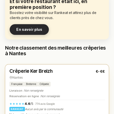
Et si votre restaurant était ici, en
première position ?
Boostez votre visibilité sur Rankeat et attirez plus de
clients près de chez vous.
En savoir plus
Notre classement des meilleures crêperies
à Nantes
Fermé
(12:00 – 14:00, 19:00 – 21:30)
Crêperie Ker Breizh
€-€€
N° 1
★
Nantes
Française
Bretonne
Crêperie
Livraison :
Non renseignée
Réservation en ligne :
Non renseignée
4.6
/5
★★★★★
· 774 avis Google
Aucun avis par la communauté
RANKEAT