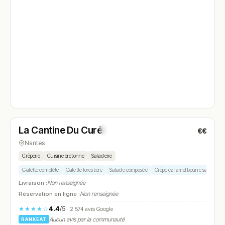
Ouvert
(11:00 – 23:00)
La Cantine Du Curé
€€
N° 4
Nantes
Crêperie
Cuisine bretonne
Saladerie
Galette complète
Galette forestière
Salade composée
Crêpe caramel beurre salé
Cr
Livraison :
Non renseignée
Réservation en ligne :
Non renseignée
4.4
/5
★★★★☆
· 2 574 avis Google
Aucun avis par la communauté
RANKEAT