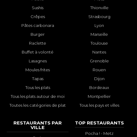
Sushis
Thionville
Crêpes
Strasbourg
Pâtes carbonara
Lyon
Burger
Marseille
Raclette
Toulouse
Buffet à volonté
Nantes
Lasagnes
Grenoble
Moules frites
Rouen
Tapas
Dijon
Tous les plats
Bordeaux
Tous les plats autour de moi
Montpellier
Toutes les catégories de plat
Tous les pays et villes
RESTAURANTS PAR
TOP RESTAURANTS
VILLE
Pocha ! - Metz