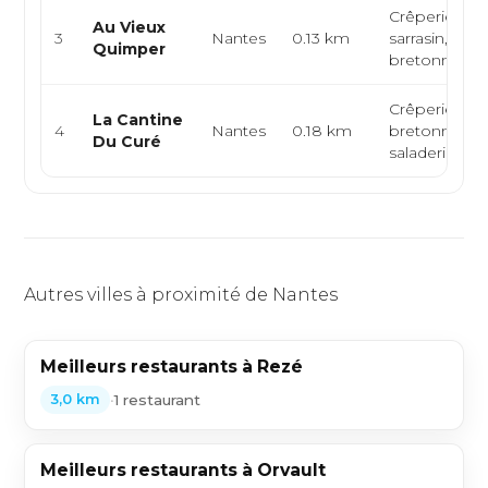
Crêperie,
Au Vieux
3
Nantes
0.13 km
sarrasin, cuis
Quimper
bretonne
Crêperie, cui
La Cantine
4
Nantes
0.18 km
bretonne,
Du Curé
saladerie
Autres villes à proximité de Nantes
Meilleurs restaurants à Rezé
•
1 restaurant
3,0 km
Meilleurs restaurants à Orvault