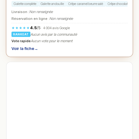
Galette complète
Galette andouille
Crêpe caramel beurre salé
Crêpe chocolat blanc
Livraison :
Non renseignée
Réservation en ligne :
Non renseignée
4.5
/5
★★★★★
· 4 004 avis Google
Aucun avis par la communauté
RANKEAT
Vote rapide
Aucun vote pour le moment
Voir la fiche
→