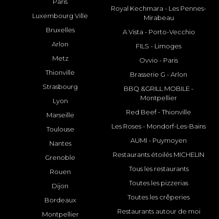
Paris
Royal Kechmara - Les Pennes-
Luxembourg Ville
Mirabeau
Bruxelles
A Vista - Porto-Vecchio
Arlon
FILS - Limoges
Metz
Ovvio - Paris
Thionville
Brasserie G - Arlon
Strasbourg
BBQ &GRILL MOBILE -
Montpellier
Lyon
Red Beef - Thionville
Marseille
Les Roses - Mondorf-Les-Bains
Toulouse
AUMI - Puymoyen
Nantes
Restaurants étoilés MICHELIN
Grenoble
Tous les restaurants
Rouen
Toutes les pizzerias
Dijon
Toutes les crêperies
Bordeaux
Restaurants autour de moi
Montpellier