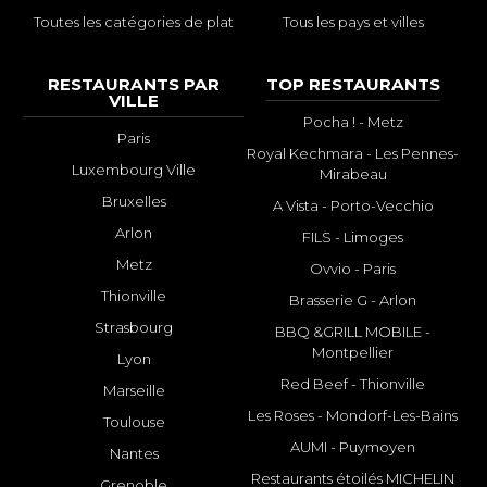
Toutes les catégories de plat
Tous les pays et villes
RESTAURANTS PAR
TOP RESTAURANTS
VILLE
Pocha ! - Metz
Paris
Royal Kechmara - Les Pennes-
Luxembourg Ville
Mirabeau
Bruxelles
A Vista - Porto-Vecchio
Arlon
FILS - Limoges
Metz
Ovvio - Paris
Thionville
Brasserie G - Arlon
Strasbourg
BBQ &GRILL MOBILE -
Montpellier
Lyon
Red Beef - Thionville
Marseille
Les Roses - Mondorf-Les-Bains
Toulouse
AUMI - Puymoyen
Nantes
Restaurants étoilés MICHELIN
Grenoble