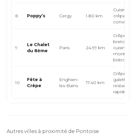
Cuisine hal
8
Poppy’s
Cergy
1.80 km
crêperie, t
conviviale
Crêperie
bretonne,
Le Chalet
9
Paris
24.99 km
cuisine de
du 8ème
montagne
bistrot de q
Crêperie,
Fête à
Enghien-
galettes,
10
17.40 km
Crêpe
les-Bains
restaurati
rapide
Autres villes à proximité de Pontoise