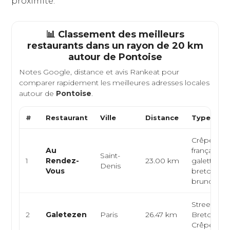
proximité.
📊 Classement des meilleurs
restaurants dans un rayon de 20 km
autour de
Pontoise
Notes Google, distance et avis Rankeat pour
comparer rapidement les meilleures adresses locales
autour de
Pontoise
.
#
Restaurant
Ville
Distance
Type de C
Crêperie, c
Au
française,
Saint-
1
Rendez-
23.00 km
galettes
Denis
Vous
bretonnes
brunch...
Street-foo
2
Galetezen
Paris
26.47 km
Bretonne,
Crêperie