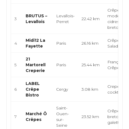
Crêperie
BRUTUS –
Levallois-
moderne, 
3
22.42 km
Levallois
Perret
cidres, cui
bretonne
Midi12 La
Crêpes, Ga
4
Paris
26.16 km
Fayette
Salades
21
Française,
5
Martorell
Paris
25.44 km
Crêperie
Creperie
LABEL
Creperie, b
6
Crêpe
Cergy
3.08 km
cocktails
Bistro
Saint-
Crêperie, c
Marché Ô
Ouen-
7
23.52 km
bretonne,
Crêpes
sur-
galettes sa
Seine