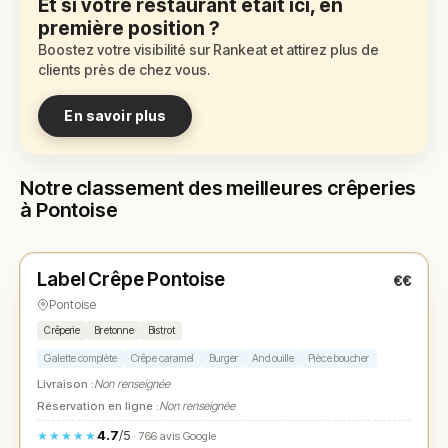
Et si votre restaurant était ici, en
première position ?
Boostez votre visibilité sur Rankeat et attirez plus de
clients près de chez vous.
En savoir plus
Notre classement des meilleures crêperies
à Pontoise
Fermé
(12:00 – 14:00, 19:00 – 21:30)
Label Crêpe Pontoise
€€
N° 1
★
Pontoise
Crêperie
Bretonne
Bistrot
Galette complète
Crêpe caramel
Burger
Andouille
Pièce boucher
Livraison :
Non renseignée
Réservation en ligne :
Non renseignée
4.7
/5
★★★★★
· 766 avis Google