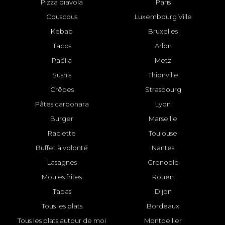
Pizza diavola
Paris
Couscous
Luxembourg Ville
Kebab
Bruxelles
Tacos
Arlon
Paëlla
Metz
Sushis
Thionville
Crêpes
Strasbourg
Pâtes carbonara
Lyon
Burger
Marseille
Raclette
Toulouse
Buffet à volonté
Nantes
Lasagnes
Grenoble
Moules frites
Rouen
Tapas
Dijon
Tous les plats
Bordeaux
Tous les plats autour de moi
Montpellier