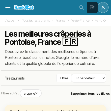
Accueil
Tous les restaurants
France
Île-de-France
Val-d'Oise 
Les meilleures crêperies à
Pontoise, France 🇫🇷
Découvrez le classement des meilleures crêperies à
Pontoise, basé sur les notes Google, le nombre d'avis
clients et la qualité globale de l'expérience culinaire.
1
restaurants
·
Filtres
✕
Filtres actifs :
creperie
Supprimer tous les filtres