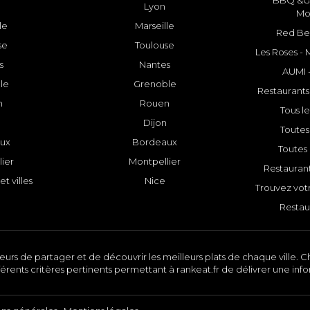
BBQ &GR
Lyon
Mo
le
Marseille
Red Bee
se
Toulouse
Les Roses -
s
Nantes
AUMI 
le
Grenoble
Restaurants
n
Rouen
Tous le
Dijon
Toutes 
ux
Bordeaux
Toutes 
ier
Montpellier
Restauran
et villes
Nice
Trouvez votr
Restau
urs de partager et de découvrir les meilleurs plats de chaque ville. Ch
érents critères pertinents permettant à rankeat.fr de délivrer une inf