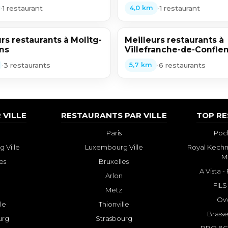
•
1 restaurant
•
1 restaurant
4,0 km
rs restaurants à Molitg-
Meilleurs restaurants à
ins
Villefranche-de-Confle
•
3 restaurants
•
6 restaurants
5,7 km
 VILLE
RESTAURANTS PAR VILLE
TOP R
Paris
Poch
 Ville
Luxembourg Ville
Royal Kechm
M
es
Bruxelles
A Vista 
Arlon
FILS
Metz
Ovv
lle
Thionville
Brasse
urg
Strasbourg