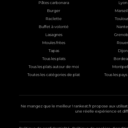
Pâtes carbonara
Lyon
Burger
Marseil
Raclette
Toulou
Buffet à volonté
Nante
Lasagnes
Grenob
Moules frites
Roue
Tapas
Dijon
Tous les plats
Bordea
Tous les plats autour de moi
Montpell
Toutes les catégories de plat
Tous les pays 
Ne mangez que le meilleur ! rankeat.fr propose aux utilisate
une réelle expérience et diff