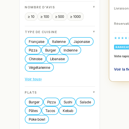
˅
NOMBRE D'AVIS
Livraison
≥ 10
≥ 100
≥ 500
≥ 1000
Réservati
˅
TYPE DE CUISINE
★★★★
Française
Italienne
Japonaise
RANKEA
Pizza
Burger
Indienne
Vote rapi
Chinoise
Libanaise
Végétarienne
Voir la f
Voir tous
›
˅
PLATS
Burger
Pizza
Sushi
Salade
Pâtes
Tacos
Kebab
Poke bowl