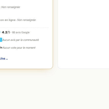
 :
Non renseignée
on en ligne :
Non renseignée
4.2
/5
☆
· 68 avis Google
Aucun avis par la communauté
T
de
Aucun vote pour le moment
iche
→