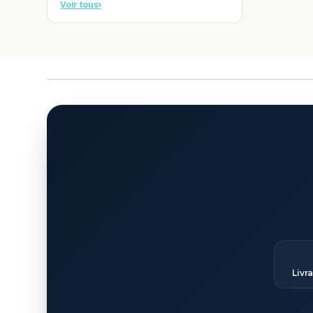
Voir tous
›
Livr