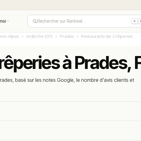
moi
Rechercher sur Rankeat…
⌘
ne-Alpes
Ardèche (07)
Prades
Restaurants de Crêperies
rêperies à Prades, 
ades, basé sur les notes Google, le nombre d'avis clients et