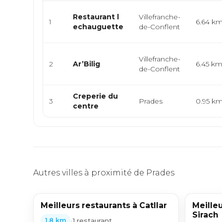
Restaurant l
Villefranche-
1
6.64 k
echauguette
de-Conflent
Villefranche-
2
Ar’Bilig
6.45 k
de-Conflent
Creperie du
3
Prades
0.95 k
centre
Autres villes à proximité de Prades
Meilleurs restaurants à Catllar
Meilleu
Sirach
•
1 restaurant
1,8 km