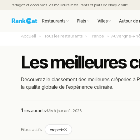
Partagez et découvrez les meilleurs restaurants et plats de chaque ville
Restaurants
Plats
Villes
Autour de 
Accueil
Tous les restaurants
France
Auvergne-Rhô
Les meilleures c
Découvrez le classement des meilleures crêperies à Pr
la qualité globale de l'expérience culinaire.
1
restaurants
·
Mis à jour août 2026
✕
Filtres actifs :
creperie