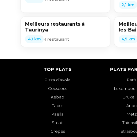
2,1 km
Meilleurs restaurants à
Meilleu
Taurinya
les-Ba
•
1 restaurant
4,1 km
4,5 km
TOP PLATS
PLATS PAR
Pizza diavola
Paris
Couscous
Luxembourg
Kebab
Bruxell
Tacos
Arlon
Paëlla
Metz
Sushis
Thionvi
Crêpes
Strasbo