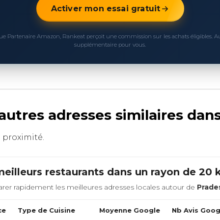
Activer mon essai gratuit
ue Partenaire Amazon, Rankeat perçoit une commission sur les achats éligibles. 
supplémentaire pour vous.
 autres adresses similaires dan
à proximité.
eilleurs restaurants dans un rayon de 20
rer rapidement les meilleures adresses locales autour de
Prade
ce
Type de Cuisine
Moyenne Google
Nb Avis Goog