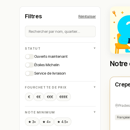
Filtres
Réinitialiser
˅
STATUT
Ouverts maintenant
Notre 
Étoiles Michelin
Ferm
Service de livraison
Crepe
N° 
★
˅
FOURCHETTE DE PRIX
€
€€
€€€
€€€€
Prades
˅
NOTE MINIMUM
Française
★ 3+
★ 4+
★ 4.5+