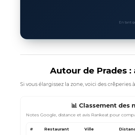
En tant q
Autour de Prades :
Si vous élargissez la zone, voici des crêperies 
📊 Classement des m
Notes Google, distance et avis Rankeat pour compa
#
Restaurant
Ville
Distan