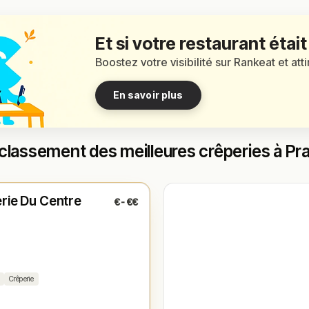
Et si votre restaurant était
Boostez votre visibilité sur Rankeat et att
En savoir plus
classement des meilleures crêperies à Pr
é
(12:00 – 14:00, 19:00 – 21:00)
rie Du Centre
€-€€
1
Crêperie