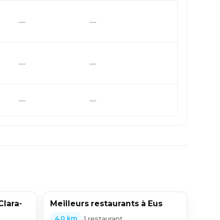
—
—
—
—
—
—
Clara-
Meilleurs restaurants à Eus
•
1 restaurant
4,0 km