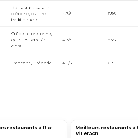
Restaurant catalan,
m
crêperie, cuisine
4.7/5
856
traditionnelle
Crêperie bretonne,
m
galettes sarrasin,
4.7/5
368
cidre
m
Française, Crêperie
4.2/5
68
rs restaurants à Ria-
Meilleurs restaurants à 
Villerach