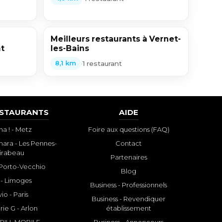
Meilleurs restaurants à Vernet-
nt
les-Bains
•
1 restaurant
8,1 km
ESTAURANTS
AIDE
a ! - Metz
Foire aux questions (FAQ)
ara - Les Pennes-
Contact
irabeau
Partenaires
- Porto-Vecchio
Blog
 - Limoges
Business - Professionnels
io - Paris
Business - Revendiquer
rie G - Arlon
établissement