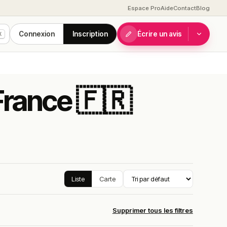
Espace Pro
Aide
Contact
Blog
Connexion
Inscription
Écrire un avis
K
France 🇫🇷
Liste
Carte
Supprimer tous les filtres