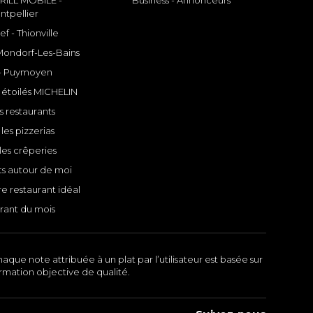
ILL MOBILE -
Business - Annonceurs
ntpellier
f - Thionville
 Mondorf-Les-Bains
- Puymoyen
 étoilés MICHELIN
s restaurants
les pizzerias
les crêperies
ts autour de moi
e restaurant idéal
rant du mois
aque note attribuée à un plat par l’utilisateur est basée sur
ormation objective de qualité.