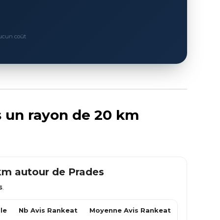
Aucun coût
s un rayon de 20 km
 km autour de
Prades
s
.
le
Nb Avis Rankeat
Moyenne Avis Rankeat