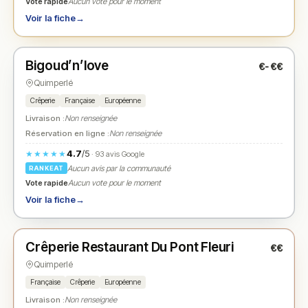
Vote rapide
Aucun vote pour le moment
Voir la fiche
→
Fermé
(12:00 – 13:30, 19:00 – 21:30)
Bigoud’n’love
€-€€
N° 2
★
Quimperlé
Crêperie
Française
Européenne
Livraison :
Non renseignée
Réservation en ligne :
Non renseignée
4.7
/5
★★★★★
· 93 avis Google
Aucun avis par la communauté
RANKEAT
Vote rapide
Aucun vote pour le moment
Voir la fiche
→
Fermé
(12:00 – 14:00, 19:00 – 21:30)
Crêperie Restaurant Du Pont Fleuri
€€
N° 3
★
Quimperlé
Française
Crêperie
Européenne
Livraison :
Non renseignée