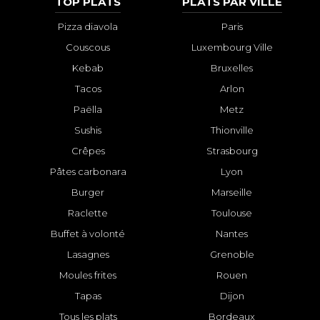
TOP PLATS
PLATS PAR VILLE
Pizza diavola
Paris
Couscous
Luxembourg Ville
Kebab
Bruxelles
Tacos
Arlon
Paëlla
Metz
Sushis
Thionville
Crêpes
Strasbourg
Pâtes carbonara
Lyon
Burger
Marseille
Raclette
Toulouse
Buffet à volonté
Nantes
Lasagnes
Grenoble
Moules frites
Rouen
Tapas
Dijon
Tous les plats
Bordeaux