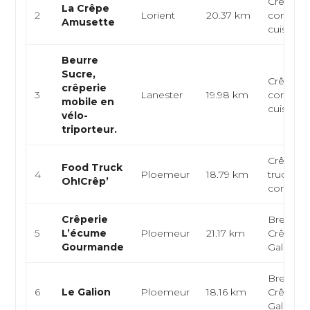
Crêperie
La Crêpe
2
Lorient
20.37 km
convivial
Amusette
cuisine f
Beurre
Sucre,
Crêperie
crêperie
3
Lanester
19.98 km
convivial
mobile en
cuisine f
vélo-
triporteur.
Crêperie
Food Truck
4
Ploemeur
18.79 km
truck, ta
Oh!Crêp’
convivial
Crêperie
Bretonn
5
L’écume
Ploemeur
21.17 km
Crêperie
Gourmande
Galettes
Bretonn
6
Le Galion
Ploemeur
18.16 km
Crêperie
Galettes