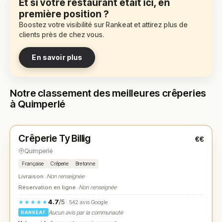
Et si votre restaurant était ici, en
première position ?
Boostez votre visibilité sur Rankeat et attirez plus de
clients près de chez vous.
En savoir plus
Notre classement des meilleures crêperies
à Quimperlé
Fermé
(12:00 – 14:00, 19:00 – 21:00)
Crêperie Ty Billig
€€
N° 1
★
Quimperlé
Française
Crêperie
Bretonne
Livraison :
Non renseignée
Réservation en ligne :
Non renseignée
4.7
/5
★★★★★
· 542 avis Google
Aucun avis par la communauté
RANKEAT