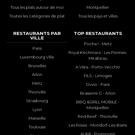
Tous les plats autour de moi
Montpellier
Toutes les catégories de plat
Tous les pays et villes
RESTAURANTS PAR
TOP RESTAURANTS
VILLE
Pocha ! - Metz
Paris
Royal Kechmara - Les Pennes-
Luxembourg Ville
Mirabeau
Bruxelles
A Vista - Porto-Vecchio
Arlon
FILS - Limoges
Metz
Ovvio - Paris
Thionville
Brasserie G - Arlon
Strasbourg
BBQ &GRILL MOBILE -
Montpellier
Lyon
Red Beef - Thionville
Marseille
Les Roses - Mondorf-Les-Bains
Toulouse
AUMI - Puymoyen