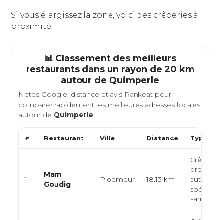
Si vous élargissez la zone, voici des crêperies à
proximité.
📊 Classement des meilleurs
restaurants dans un rayon de 20 km
autour de
Quimperle
Notes Google, distance et avis Rankeat pour
comparer rapidement les meilleures adresses locales
autour de
Quimperle
.
#
Restaurant
Ville
Distance
Type de
Crêperie
bretonn
Mam
1
Ploemeur
18.13 km
authenti
Goudig
spécialit
sarrasin m