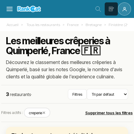
Accueil
Tous les restaurants
France
Bretagne
Finistère (29)
Les meilleures crêperies à
Quimperlé, France 🇫🇷
Découvrez le classement des meilleures crêperies à
Quimperlé, basé sur les notes Google, le nombre d'avis
clients et la qualité globale de l'expérience culinaire.
3
restaurants
·
Filtres
✕
Filtres actifs :
creperie
Supprimer tous les filtres