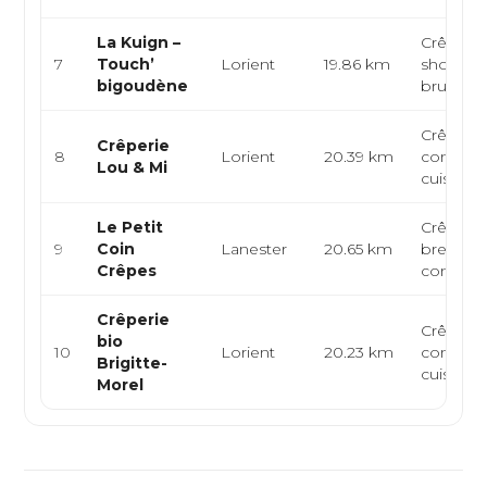
La Kuign –
Crêperie
7
Touch’
Lorient
19.86 km
shop, sp
bigoudène
brunch
Crêperie
Crêperie
8
Lorient
20.39 km
convivial
Lou & Mi
cuisine f
Le Petit
Crêperie
9
Coin
Lanester
20.65 km
bretonne
Crêpes
convivial
Crêperie
Crêperie
bio
10
Lorient
20.23 km
convivial
Brigitte-
cuisine f
Morel