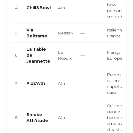
bowl
4
Chill&Bowl
Ath
—
personnalisé
smoothie
Via
Italienne,
5
Ressaix
—
Beltrame
Française
La Table
Le
Française,
6
de
—
Rœulx
Européenn
Jeannette
Pizzeria, cui
italienne, cu
7
Pizz’Ath
Ath
—
napolitaine,
cuisi...
Grillade de
viande matu
Smoke
8
Ath
—
barbecue
Ath’itude
américain,
steakho...