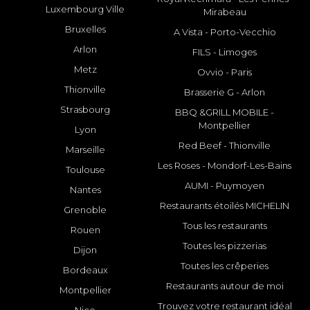
Luxembourg Ville
Mirabeau
Bruxelles
A Vista - Porto-Vecchio
Arlon
FILS - Limoges
Metz
Ovvio - Paris
Thionville
Brasserie G - Arlon
Strasbourg
BBQ &GRILL MOBILE -
Montpellier
Lyon
Red Beef - Thionville
Marseille
Les Roses - Mondorf-Les-Bains
Toulouse
AUMI - Puymoyen
Nantes
Restaurants étoilés MICHELIN
Grenoble
Tous les restaurants
Rouen
Toutes les pizzerias
Dijon
Toutes les crêperies
Bordeaux
Restaurants autour de moi
Montpellier
Trouvez votre restaurant idéal