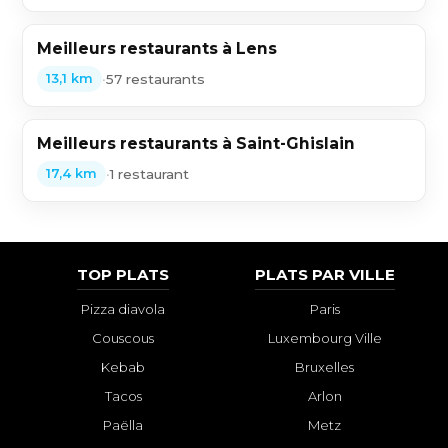
Meilleurs restaurants à Lens
•
57 restaurants
13,1 km
Meilleurs restaurants à Saint-Ghislain
•
1 restaurant
17,4 km
TOP PLATS
PLATS PAR VILLE
Pizza diavola
Paris
Couscous
Luxembourg Ville
Kebab
Bruxelles
Tacos
Arlon
Paëlla
Metz