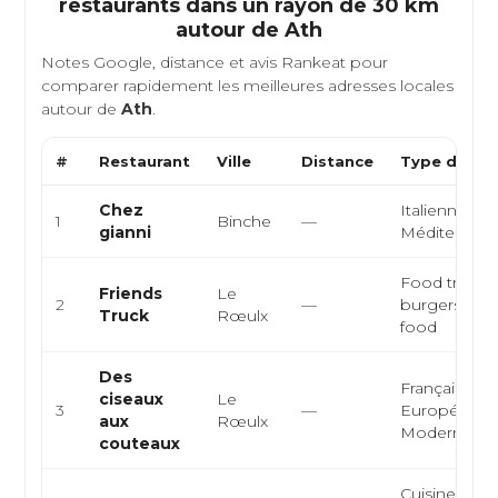
restaurants dans un rayon de 30 km
autour de
Ath
Notes Google, distance et avis Rankeat pour
comparer rapidement les meilleures adresses locales
autour de
Ath
.
#
Restaurant
Ville
Distance
Type de Cui
Chez
Italienne,
1
Binche
—
gianni
Méditerran
Food truck,
Friends
Le
2
—
burgers, str
Truck
Rœulx
food
Des
Française,
ciseaux
Le
3
—
Européenne
aux
Rœulx
Moderne
couteaux
Cuisine healt