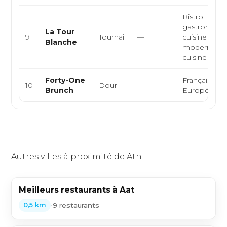
Bistro
gastronomi
La Tour
9
Tournai
—
cuisine
Blanche
moderne,
cuisine franc
Forty-One
Française,
10
Dour
—
Brunch
Européenn
Autres villes à proximité de Ath
Meilleurs restaurants à Aat
•
9 restaurants
0,5 km