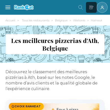
Accueil
Tous les restaurants
Belgique
Wallonie
Hainaut
A
Les meilleures pizzerias d'Ath,
Belgique
Découvrez le classement des meilleures
pizzérias à Ath, basé sur les notes Google, le
nombre d’avis clients et la qualité globale de
l’expérience culinaire.
CHOIX RANKEAT