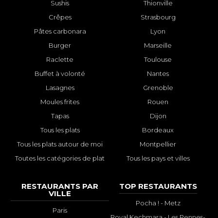
Sushis
Thionville
Crêpes
Strasbourg
Pâtes carbonara
Lyon
Burger
Marseille
Raclette
Toulouse
Buffet à volonté
Nantes
Lasagnes
Grenoble
Moules frites
Rouen
Tapas
Dijon
Tous les plats
Bordeaux
Tous les plats autour de moi
Montpellier
Toutes les catégories de plat
Tous les pays et villes
RESTAURANTS PAR
TOP RESTAURANTS
VILLE
Pocha ! - Metz
Paris
Royal Kechmara - Les Pennes-