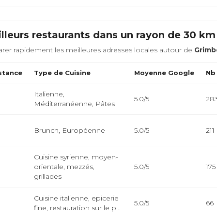
lleurs restaurants dans un rayon de 30 k
rer rapidement les meilleures adresses locales autour de
Grimb
stance
Type de Cuisine
Moyenne Google
Nb
Italienne,
5.0/5
28
Méditerranéenne, Pâtes
Brunch, Européenne
5.0/5
211
Cuisine syrienne, moyen-
orientale, mezzés,
5.0/5
175
grillades
Cuisine italienne, epicerie
5.0/5
66
fine, restauration sur le p...