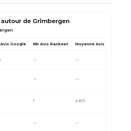
m autour de
Grimbergen
ergen
.
 Avis Google
Nb Avis Rankeat
Moyenne Avis Rankeat
3
—
—
—
—
1
4.8/5
—
—