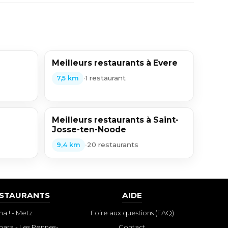
Meilleurs restaurants à Evere
•
1 restaurant
7,5 km
Meilleurs restaurants à Saint-
Josse-ten-Noode
•
20 restaurants
9,4 km
ESTAURANTS
AIDE
a ! - Metz
Foire aux questions (FAQ)
ara - Les Pennes-
Contact