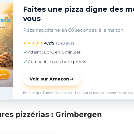
Faites une pizza digne des me
vous
Pizza napolitaine en 60 secondes, à la maison.
★
★
★
★
★
4,7/5
(1 240 avis)
Atteint 500°C en 15 minutes
Compatible gaz / bois / pellets
Voir sur Amazon
En tant que Partenaire Amazon, Rankeat perçoit une commission sur les 
res pizzérias : Grimbergen