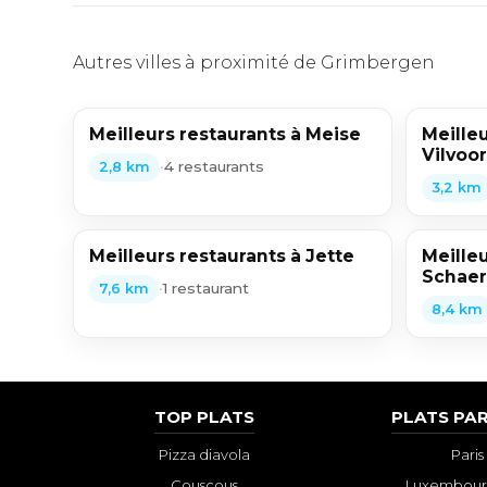
Autres villes à proximité de Grimbergen
Meilleurs restaurants à Meise
Meilleu
Vilvoo
•
4 restaurants
2,8 km
3,2 km
Meilleurs restaurants à Jette
Meilleu
Schae
•
1 restaurant
7,6 km
8,4 km
TOP PLATS
PLATS PAR
Pizza diavola
Paris
Couscous
Luxembourg