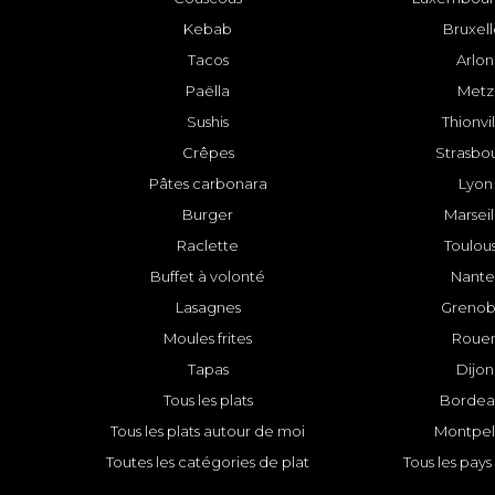
Kebab
Bruxell
Tacos
Arlon
Paëlla
Metz
Sushis
Thionvi
Crêpes
Strasbo
Pâtes carbonara
Lyon
Burger
Marseil
Raclette
Toulou
Buffet à volonté
Nante
Lasagnes
Grenob
Moules frites
Roue
Tapas
Dijon
Tous les plats
Bordea
Tous les plats autour de moi
Montpell
Toutes les catégories de plat
Tous les pays 