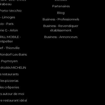
irabeau
Partenaires
- Porto-Vecchio
Blog
 - Limoges
Business - Professionnels
io - Paris
Business - Revendiquer
rie G - Arlon
établissement
ILL MOBILE -
Business - Annonceurs
ntpellier
f - Thionville
 Mondorf-Les-Bains
- Puymoyen
 étoilés MICHELIN
s restaurants
les pizzerias
les crêperies
ts autour de moi
e restaurant idéal