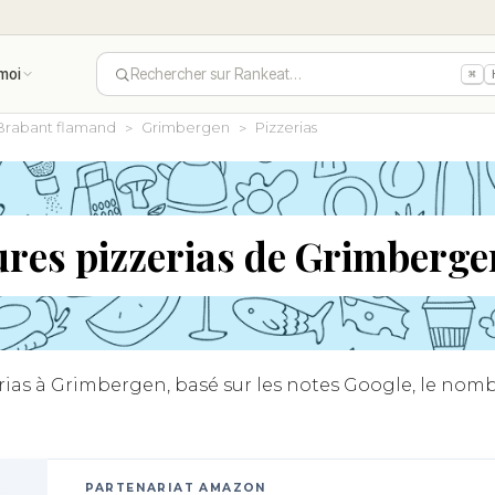
moi
Rechercher sur Rankeat…
⌘
Brabant flamand
Grimbergen
Pizzerias
ures pizzerias de Grimberge
ias à Grimbergen, basé sur les notes Google, le nombre
PARTENARIAT AMAZON