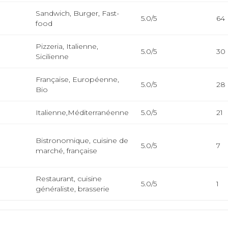
Sandwich, Burger, Fast-
5.0/5
64
food
Pizzeria, Italienne,
5.0/5
30
Sicilienne
Française, Européenne,
5.0/5
28
Bio
Italienne,Méditerranéenne
5.0/5
21
Bistronomique, cuisine de
5.0/5
7
marché, française
Restaurant, cuisine
5.0/5
1
généraliste, brasserie