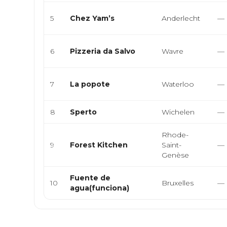
5
Chez Yam’s
Anderlecht
—
6
Pizzeria da Salvo
Wavre
—
7
La popote
Waterloo
—
8
Sperto
Wichelen
—
Rhode-
9
Forest Kitchen
Saint-
—
Genèse
Fuente de
10
Bruxelles
—
agua(funciona)