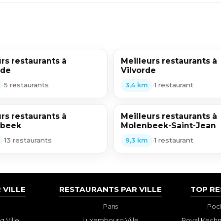
rs restaurants à
Meilleurs restaurants à
rde
Vilvorde
•
5 restaurants
•
1 restaurant
3,4 km
rs restaurants à
Meilleurs restaurants à
rbeek
Molenbeek-Saint-Jean
•
13 restaurants
•
1 restaurant
9,3 km
 VILLE
RESTAURANTS PAR VILLE
TOP R
Paris
Poch
 Ville
Luxembourg Ville
Royal Kechm