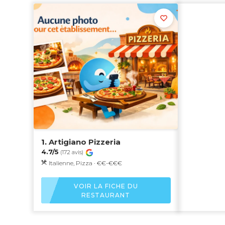
1.
Artigiano Pizzeria
4.7/5
(172 avis)
Italienne, Pizza · €€-€€€
VOIR LA FICHE DU
RESTAURANT