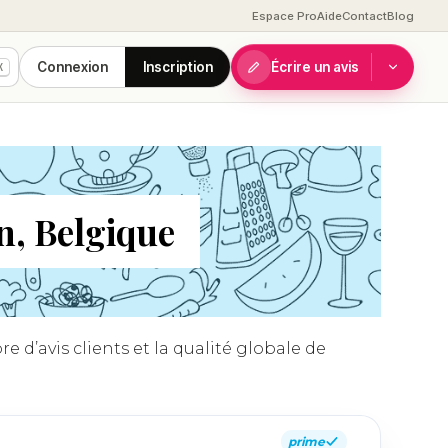
Espace Pro
Aide
Contact
Blog
Connexion
Inscription
Écrire un avis
K
n, Belgique
 d’avis clients et la qualité globale de
prime