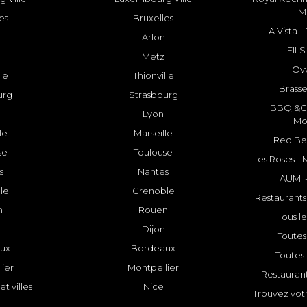
M
es
Bruxelles
A Vista 
Arlon
FILS
Metz
Ovv
lle
Thionville
Brasse
urg
Strasbourg
BBQ &GR
Lyon
Mo
le
Marseille
Red Bee
se
Toulouse
Les Roses -
s
Nantes
AUMI 
le
Grenoble
Restaurants
n
Rouen
Tous le
Dijon
Toutes 
ux
Bordeaux
Toutes 
ier
Montpellier
Restauran
et villes
Nice
Trouvez votr