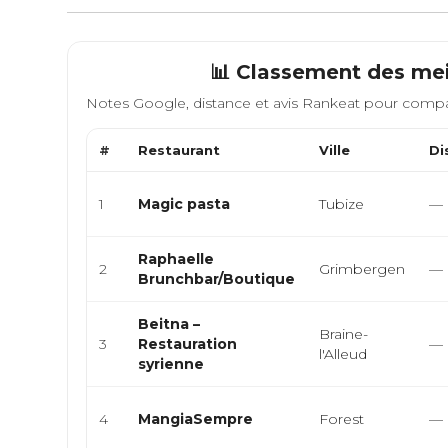
📊 Classement des mei
Notes Google, distance et avis Rankeat pour compa
#
Restaurant
Ville
Di
1
Magic pasta
Tubize
—
Raphaelle
2
Grimbergen
—
Brunchbar/Boutique
Beitna –
Braine-
3
Restauration
—
l'Alleud
syrienne
4
MangiaSempre
Forest
—