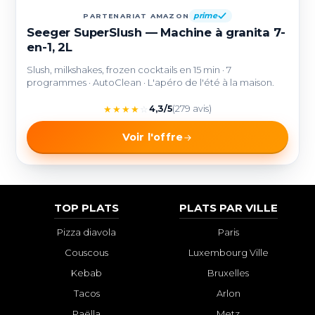
prime
PARTENARIAT AMAZON
Seeger SuperSlush — Machine à granita 7-
en-1, 2L
Slush, milkshakes, frozen cocktails en 15 min · 7
programmes · AutoClean · L'apéro de l'été à la maison.
★
★
★
★
☆
4,3/5
(279 avis)
Voir l'offre
TOP PLATS
PLATS PAR VILLE
Pizza diavola
Paris
Couscous
Luxembourg Ville
Kebab
Bruxelles
Tacos
Arlon
Paëlla
Metz