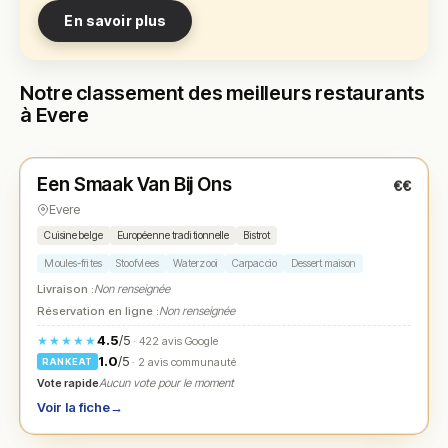
En savoir plus
Notre classement des meilleurs restaurants
à Evere
Fermé
(12:00 – 14:00, 19:00 – 22:00)
Een Smaak Van Bij Ons
€€
N° 1
★
Evere
Cuisine belge
Européenne traditionnelle
Bistrot
Moules-frites
Stoofvlees
Waterzooi
Carpaccio
Dessert maison
Livraison :
Non renseignée
Réservation en ligne :
Non renseignée
4.5
/5
★★★★★
· 422 avis Google
1.0
/5
· 2 avis communauté
RANKEAT
Vote rapide
Aucun vote pour le moment
Voir la fiche
→