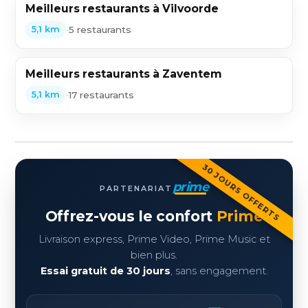
Meilleurs restaurants à Vilvoorde
•
5 restaurants
5,1 km
Meilleurs restaurants à Zaventem
•
17 restaurants
5,1 km
30 JOURS OFFERTS
prime
PARTENARIAT
Offrez-vous le confort
Prime
Livraison express, Prime Video, Prime Music et
bien plus.
Essai gratuit de 30 jours
, sans engagement.