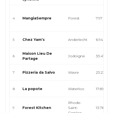
4
MangiaSempre
Forest
7.97 km
5
Chez Yam’s
Anderlecht
6.94 km
Maison Lieu De
6
Jodoigne
33.47 km
Partage
7
Pizzeria da Salvo
Wavre
23.23 km
8
La popote
Waterloo
17.69 km
Rhode-
9
Forest Kitchen
Saint-
13.78 km
Genèse