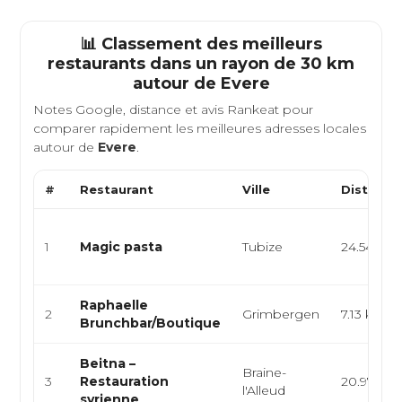
📊 Classement des meilleurs
restaurants dans un rayon de 30 km
autour de
Evere
Notes Google, distance et avis Rankeat pour
comparer rapidement les meilleures adresses locales
autour de
Evere
.
#
Restaurant
Ville
Distance
1
Magic pasta
Tubize
24.54 km
Raphaelle
2
Grimbergen
7.13 km
Brunchbar/Boutique
Beitna –
Braine-
3
Restauration
20.97 km
l'Alleud
syrienne