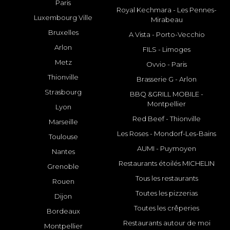
Paris
Royal Kechmara - Les Pennes-
Luxembourg Ville
Mirabeau
Bruxelles
A Vista - Porto-Vecchio
Arlon
FILS - Limoges
Metz
Ovvio - Paris
Thionville
Brasserie G - Arlon
Strasbourg
BBQ &GRILL MOBILE -
Montpellier
Lyon
Red Beef - Thionville
Marseille
Les Roses - Mondorf-Les-Bains
Toulouse
AUMI - Puymoyen
Nantes
Restaurants étoilés MICHELIN
Grenoble
Tous les restaurants
Rouen
Toutes les pizzerias
Dijon
Toutes les crêperies
Bordeaux
Restaurants autour de moi
Montpellier