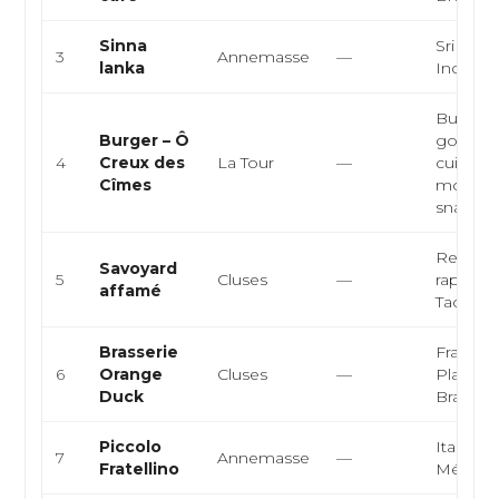
Sinna
Sri Lank
3
Annemasse
—
lanka
Indien, 
Burgers
Burger – Ô
gourme
4
Creux des
La Tour
—
cuisine 
Cîmes
montag
snack
Restaur
Savoyard
5
Cluses
—
rapide, 
affamé
Tacos, 
Brasserie
Français
6
Orange
Cluses
—
Planche
Duck
Brasseri
Piccolo
Italienne
7
Annemasse
—
Fratellino
Méditer