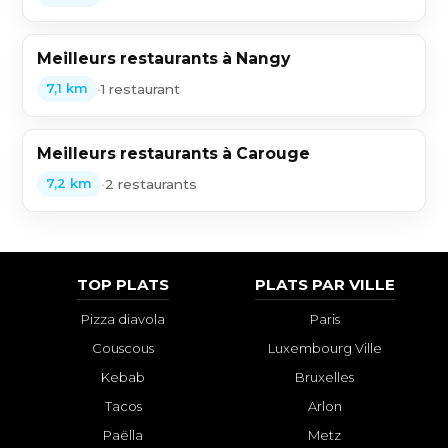
Meilleurs restaurants à Nangy
•
1 restaurant
7,1 km
Meilleurs restaurants à Carouge
•
2 restaurants
7,2 km
TOP PLATS
PLATS PAR VILLE
Pizza diavola
Paris
Couscous
Luxembourg Ville
Kebab
Bruxelles
Tacos
Arlon
Paëlla
Metz