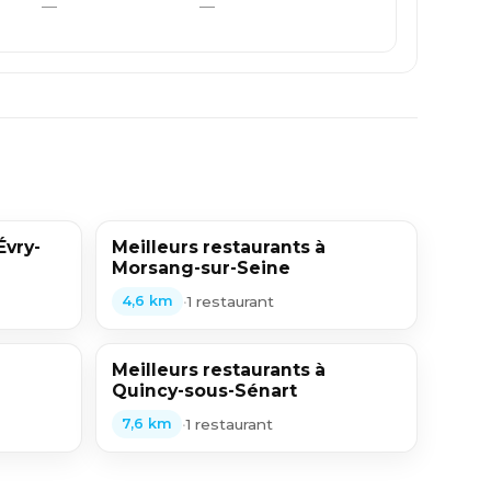
—
—
Évry-
Meilleurs restaurants à
Morsang-sur-Seine
•
1 restaurant
4,6 km
Meilleurs restaurants à
Quincy-sous-Sénart
•
1 restaurant
7,6 km