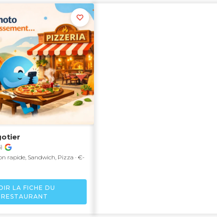
otier
)
n rapide, Sandwich, Pizza · €-
OIR LA FICHE DU
RESTAURANT