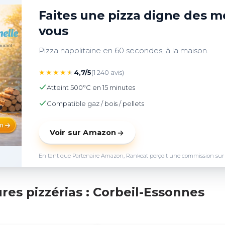
Faites une pizza digne des me
vous
Pizza napolitaine en 60 secondes, à la maison.
★
★
★
★
★
4,7/5
(1 240 avis)
Atteint 500°C en 15 minutes
Compatible gaz / bois / pellets
Voir sur Amazon
En tant que Partenaire Amazon, Rankeat perçoit une commission sur les 
res pizzérias : Corbeil-Essonnes