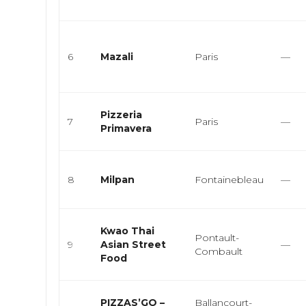
6
Mazali
Paris
—
Pizzeria
7
Paris
—
Primavera
8
Milpan
Fontainebleau
—
Kwao Thai
Pontault-
9
Asian Street
—
Combault
Food
PIZZAS’GO –
Ballancourt-