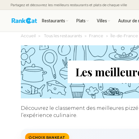
Partagez et découvrez les meilleurs restaurants et plats de chaque ville
Restaurants
Plats
Villes
Autour de 
Accueil
Tous les restaurants
France
Île-de-France
Les meilleur
Découvrez le classement des meilleures pizzéri
l’expérience culinaire.
CHOIX RANKEAT