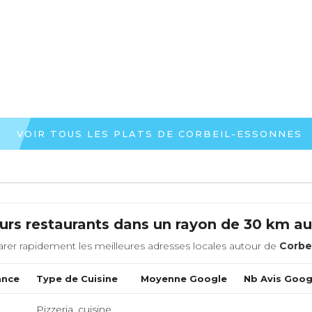
ialié Tunisienne
VOIR TOUS LES PLATS DE CORBEIL-ESSONNES
urs restaurants dans un rayon de 30 km a
rer rapidement les meilleures adresses locales autour de
Corbe
ance
Type de Cuisine
Moyenne Google
Nb Avis Goog
Pizzeria, cuisine