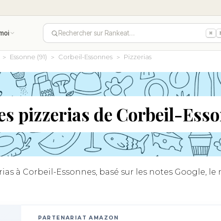
moi
Rechercher sur Rankeat…
⌘
Essonne (91)
Corbeil-Essonnes
Pizzerias
es pizzerias de Corbeil-Ess
as à Corbeil-Essonnes, basé sur les notes Google, le n
PARTENARIAT AMAZON