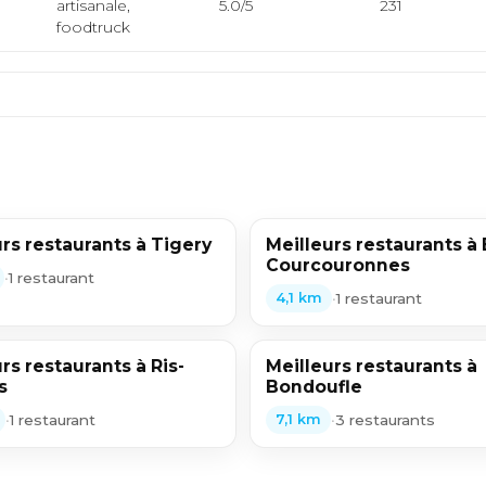
artisanale,
5.0/5
231
foodtruck
rs restaurants à Tigery
Meilleurs restaurants à 
Courcouronnes
•
1 restaurant
•
1 restaurant
4,1 km
rs restaurants à Ris-
Meilleurs restaurants à
s
Bondoufle
•
1 restaurant
•
3 restaurants
7,1 km