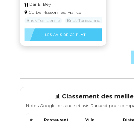
Dar El Bey
Corbeil-Essonnes, France
Brick Tunisienne
Brick Tunisienne au thon
Spéc
LES AVIS DE CE PLAT
📊 Classement des meille
Notes Google, distance et avis Rankeat pour compa
#
Restaurant
Ville
Dist