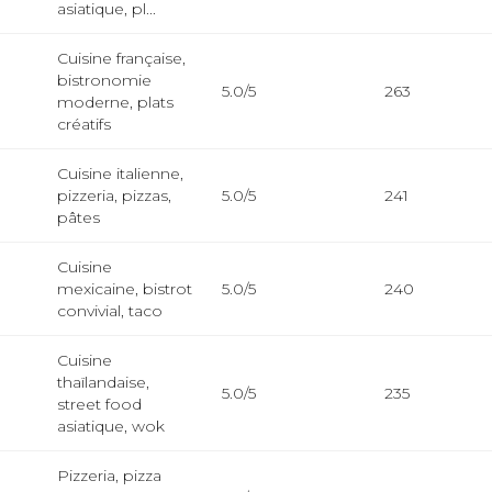
asiatique, pl...
Cuisine française,
bistronomie
5.0/5
263
moderne, plats
créatifs
Cuisine italienne,
pizzeria, pizzas,
5.0/5
241
pâtes
Cuisine
mexicaine, bistrot
5.0/5
240
convivial, taco
Cuisine
thaïlandaise,
5.0/5
235
street food
asiatique, wok
Pizzeria, pizza