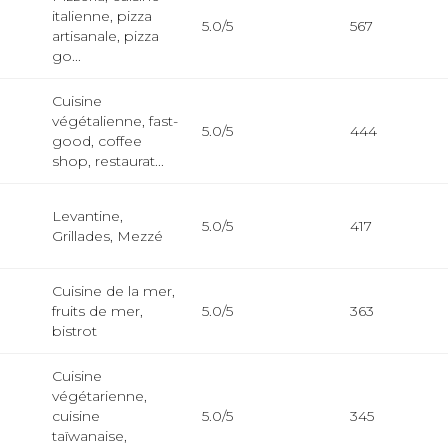
italienne, pizza
5.0/5
567
artisanale, pizza
go...
Cuisine
végétalienne, fast-
5.0/5
444
good, coffee
shop, restaurat...
Levantine,
5.0/5
417
Grillades, Mezzé
Cuisine de la mer,
fruits de mer,
5.0/5
363
bistrot
Cuisine
végétarienne,
cuisine
5.0/5
345
taïwanaise,