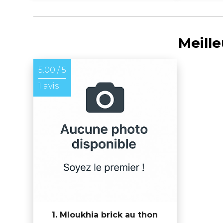
Meille
5.00 / 5
1 avis
1. Mloukhia brick au thon