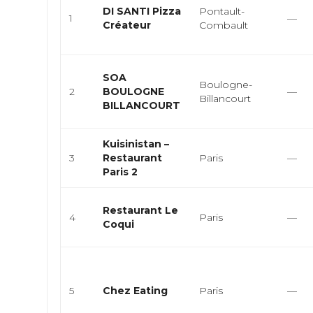
DI SANTI Pizza
Pontault-
1
—
Créateur
Combault
SOA
Boulogne-
2
BOULOGNE
—
Billancourt
BILLANCOURT
Kuisinistan –
3
Restaurant
Paris
—
Paris 2
Restaurant Le
4
Paris
—
Coqui
5
Chez Eating
Paris
—