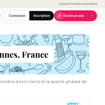
Espace Pro
Aide
Contact
Blog
Connexion
Inscription
Écrire un avis
K
onnes, France
ombre d’avis clients et la qualité globale de
prime