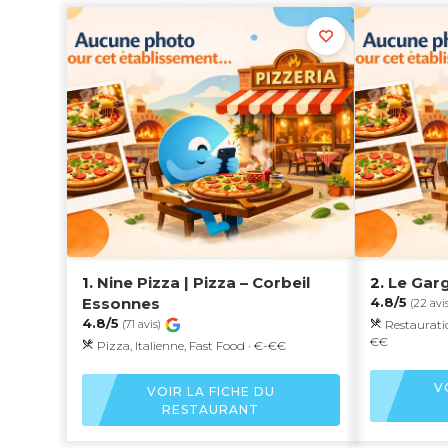
1.
Nine Pizza | Pizza – Corbeil
2.
Le Garg
Essonnes
4.8/5
(22 avis
4.8/5
Restauratio
(71 avis)
€€
Pizza, Italienne, Fast Food · €-€€
V
VOIR LA FICHE DU
RESTAURANT