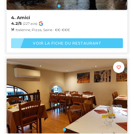
4.
Amici
4.2/5
(227 avis)
Italienne, Pizza, Saine · €€-€€€
VOIR LA FICHE DU RESTAURANT