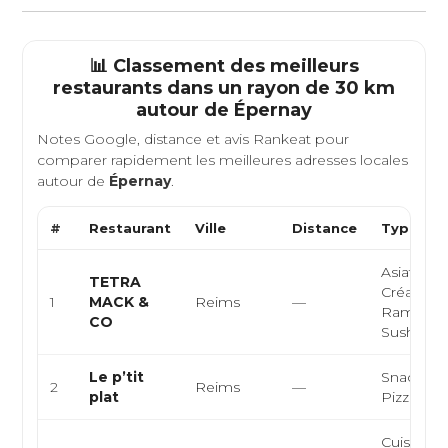
📊 Classement des meilleurs
restaurants dans un rayon de 30 km
autour de
Épernay
Notes Google, distance et avis Rankeat pour
comparer rapidement les meilleures adresses locales
autour de
Épernay
.
#
Restaurant
Ville
Distance
Type de 
Asiatique,
TETRA
Créative,
1
MACK &
Reims
—
Ramen, B
CO
Sushi
Le p’tit
Snack, Bu
2
Reims
—
plat
Pizza, K
Cuisine