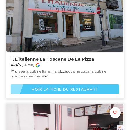
1.
L’italienne La Toscane De La Pizza
4.7/5
(64 avis)
pizzeria, cuisine italienne, pizza, cuisine toscane, cuisine
méditerranéenne · €€
VOIR LA FICHE DU RESTAURANT