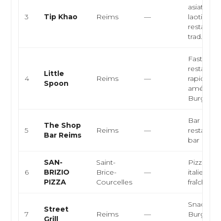
asiatique,
3
Tip Khao
Reims
—
laotienne
restaurat
trad...
Fast-food
restaurat
Little
4
Reims
—
rapide,
Spoon
américain
Burger, Sa
Bar à cock
The Shop
5
Reims
—
restaurat
Bar Reims
bar
SAN-
Saint-
Pizzeria, 
6
BRIZIO
Brice-
—
italienne,
PIZZA
Courcelles
fraîches
Snack, K
Street
7
Reims
—
Burger,
Grill