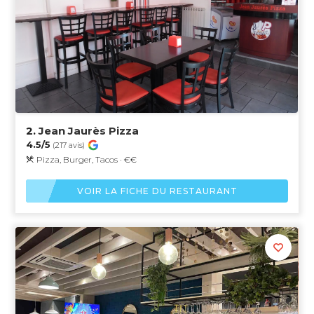
2.
Jean Jaurès Pizza
4.5/5
(217 avis)
Pizza, Burger, Tacos · €€
VOIR LA FICHE DU RESTAURANT