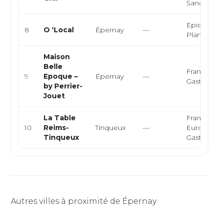
Sandwic
Epicerie f
8
O ‘Local
Épernay
—
Planches
Maison
Belle
Française
9
Epoque –
Épernay
—
Gastron
by Perrier-
Jouet
La Table
Française
10
Reims-
Tinqueux
—
Europée
Tinqueux
Gastron
Autres villes à proximité de Épernay