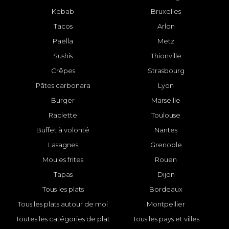
Kebab
Bruxelles
Tacos
Arlon
Paëlla
Metz
Sushis
Thionville
Crêpes
Strasbourg
Pâtes carbonara
Lyon
Burger
Marseille
Raclette
Toulouse
Buffet à volonté
Nantes
Lasagnes
Grenoble
Moules frites
Rouen
Tapas
Dijon
Tous les plats
Bordeaux
Tous les plats autour de moi
Montpellier
Toutes les catégories de plat
Tous les pays et villes