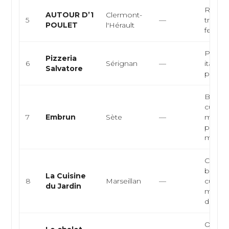
Rôtisse
AUTOUR D’1
Clermont-
5
—
traiteu
POULET
l'Hérault
fermie
Pizzeri
Pizzeria
6
Sérignan
—
italien
Salvatore
pizza
Bistro
cuisin
7
Embrun
Sète
—
medite
produit
me...
Cuisin
bistro
La Cuisine
8
Marseillan
—
cuisin
du Jardin
marché
du su...
Ostreic