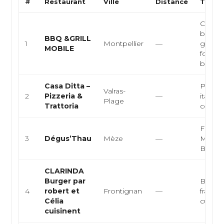
#
Restaurant
Ville
Distance
Type d
Cuisin
barbec
BBQ &GRILL
1
Montpellier
—
grillad
MOBILE
food, 
bœuf, .
Casa Ditta –
Pizzeri
Valras-
2
Pizzeria &
—
italien
Plage
Trattoria
convivi
Fruits
3
Dégus’Thau
Mèze
—
Médite
Bar à h
CLARINDA
Burger par
Burger
4
robert et
Frontignan
—
français
Célia
cuisine 
cuisinent