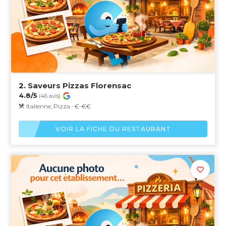
2.
Saveurs Pizzas Florensac
4.8/5
(46 avis)
Italienne, Pizza · €-€€
VOIR LA FICHE DU RESTAURANT