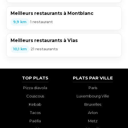
Meilleurs restaurants à Montblanc
•
1 restaurant
9,9 km
Meilleurs restaurants à Vias
•
21 restaurants
10,1 km
TOP PLATS
PLATS PAR VILLE
Pizza diavola
Paris
Couscous
Luxembourg Ville
Kebab
Bruxelles
Tacos
Arlon
Paëlla
Metz