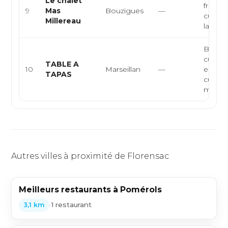
Le chalet
fruits 
9
Mas
Bouzigues
—
cuisin
Millereau
langu
Bar à t
cuisin
TABLE A
10
Marseillan
—
espagn
TAPAS
cuisin
médit
Autres villes à proximité de Florensac
Meilleurs restaurants à Pomérols
•
1 restaurant
3,1 km