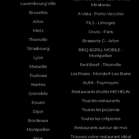
Luxembourg Ville
Mirabeau
Bruxelles
A Vista - Porto-Vecchio
Arlon
FILS - Limoges
Metz
Ovvio - Paris
Thionville
Brasserie G - Arlon
Strasbourg
BBQ &GRILL MOBILE -
Montpellier
Lyon
Red Beef - Thionville
Marseille
Les Roses - Mondorf-Les-Bains
Toulouse
AUMI - Puymoyen
Nantes
Restaurants étoilés MICHELIN
Grenoble
Tous les restaurants
Rouen
Toutes les pizzerias
Dijon
Toutes les crêperies
Bordeaux
Restaurants autour de moi
Montpellier
Trouvez votre restaurant idéal
Nice