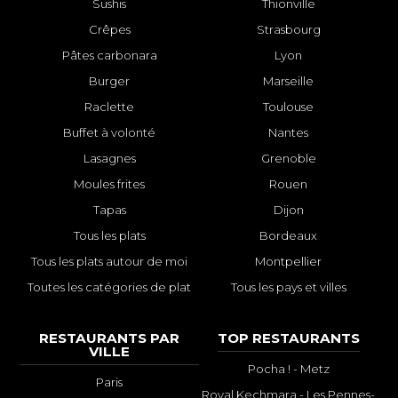
Sushis
Thionville
Crêpes
Strasbourg
Pâtes carbonara
Lyon
Burger
Marseille
Raclette
Toulouse
Buffet à volonté
Nantes
Lasagnes
Grenoble
Moules frites
Rouen
Tapas
Dijon
Tous les plats
Bordeaux
Tous les plats autour de moi
Montpellier
Toutes les catégories de plat
Tous les pays et villes
RESTAURANTS PAR
TOP RESTAURANTS
VILLE
Pocha ! - Metz
Paris
Royal Kechmara - Les Pennes-