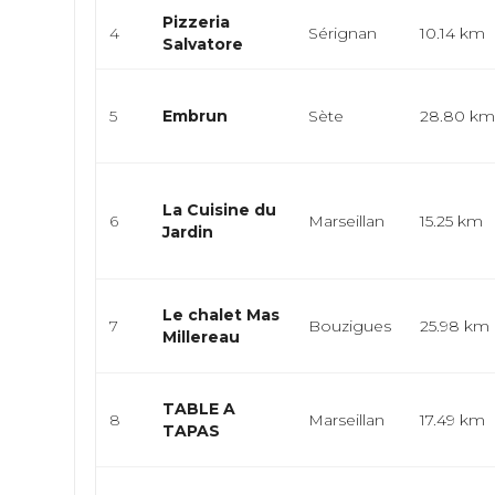
Pizzeria
4
Sérignan
10.14 km
Salvatore
5
Embrun
Sète
28.80 k
La Cuisine du
6
Marseillan
15.25 km
Jardin
Le chalet Mas
7
Bouzigues
25.98 km
Millereau
TABLE A
8
Marseillan
17.49 km
TAPAS