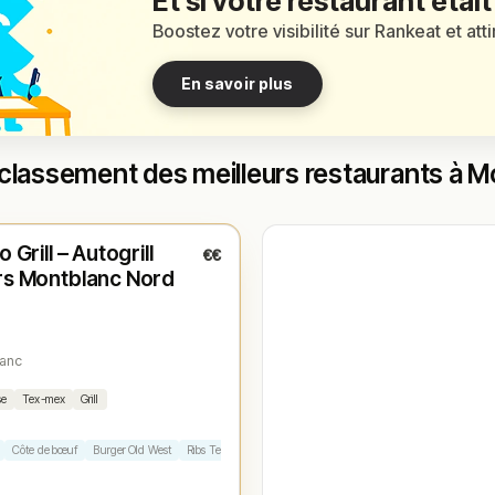
Et si votre restaurant était
Boostez votre visibilité sur Rankeat et att
En savoir plus
classement des meilleurs restaurants à 
é
(11:15 – 15:00)
o Grill – Autogrill
€€
1
rs Montblanc Nord
lanc
se
Tex-mex
Grill
Côte de bœuf
Burger Old West
Ribs Texas
Cheesecake