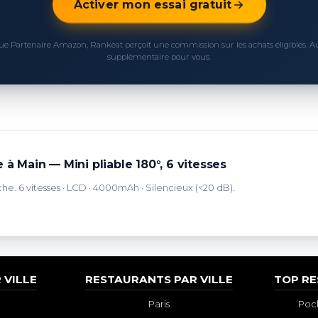
Activer mon essai gratuit
ue Partenaire Amazon, Rankeat perçoit une commission sur les achats éligibles. 
supplémentaire pour vous.
 à Main — Mini pliable 180°, 6 vitesses
che. 6 vitesses · LCD · 4000mAh · Silencieux (<20 dB).
 VILLE
RESTAURANTS PAR VILLE
TOP R
Paris
Poch