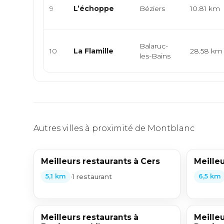
9
L’échoppe
Béziers
10.81 km
Balaruc-
10
La Flamille
28.58 km
les-Bains
Autres villes à proximité de Montblanc
Meilleurs restaurants à Cers
Meille
•
1 restaurant
5,1 km
6,5 km
Meilleurs restaurants à
Meilleu