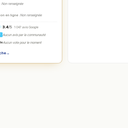
 :
Non renseignée
on en ligne :
Non renseignée
3.4
/5
☆
· 1 047 avis Google
Aucun avis par la communauté
T
de
Aucun vote pour le moment
iche
→