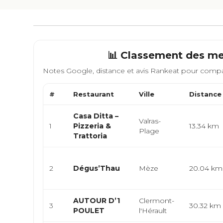
📊 Classement des me
Notes Google, distance et avis Rankeat pour compa
#
Restaurant
Ville
Distance
Casa Ditta –
Valras-
1
Pizzeria &
13.34 km
Plage
Trattoria
2
Dégus’Thau
Mèze
20.04 km
AUTOUR D’1
Clermont-
3
30.32 km
POULET
l'Hérault