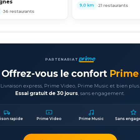
agnes
•
21 restaurants
9,0 km
•
36 restaurants
prime
PARTENARIAT
Offrez-vous le confort
Prime
Livraison express, Prime Video, Prime Music et bien plus.
Essai gratuit de 30 jours
, sans engagement.
aison rapide
Prime Video
Prime Music
Sans engag