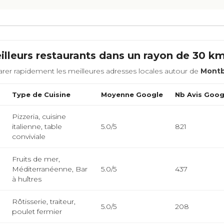
illeurs restaurants dans un rayon de 30 k
rer rapidement les meilleures adresses locales autour de
Montb
Type de Cuisine
Moyenne Google
Nb Avis Goog
Pizzeria, cuisine
italienne, table
5.0/5
821
conviviale
Fruits de mer,
Méditerranéenne, Bar
5.0/5
437
à huîtres
Rôtisserie, traiteur,
5.0/5
208
poulet fermier