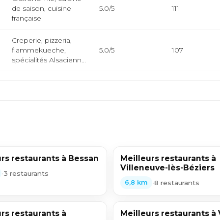
de saison, cuisine
5.0/5
111
française
Creperie, pizzeria,
flammekueche,
5.0/5
107
spécialités Alsacienn...
urs restaurants à Bessan
Meilleurs restaurants à
Villeneuve-lès-Béziers
•
3 restaurants
•
8 restaurants
6,8 km
rs restaurants à
Meilleurs restaurants à 