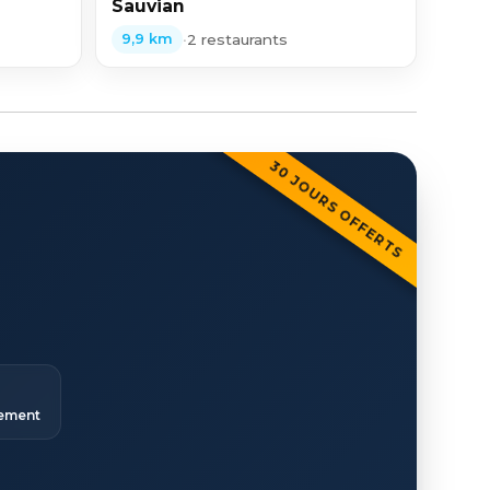
Sauvian
•
2 restaurants
9,9 km
30 JOURS OFFERTS
ement