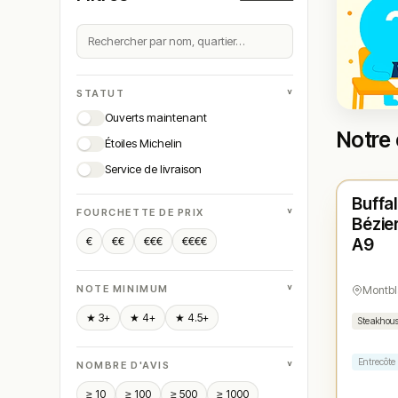
˅
STATUT
Ouverts maintenant
Notre 
Étoiles Michelin
Ferm
Service de livraison
Buffal
N° 
★
˅
FOURCHETTE DE PRIX
Bézie
€
€€
€€€
€€€€
A9
˅
NOTE MINIMUM
Montb
★ 3+
★ 4+
★ 4.5+
Steakhou
Entrecôte
˅
NOMBRE D'AVIS
≥ 10
≥ 100
≥ 500
≥ 1000