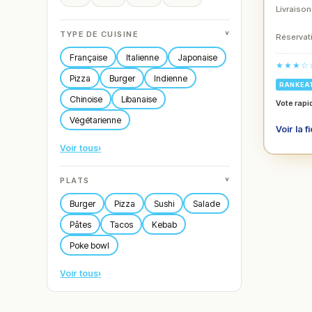
Livraison
˅
TYPE DE CUISINE
Réservati
Française
Italienne
Japonaise
★★★☆
Pizza
Burger
Indienne
RANKEA
Chinoise
Libanaise
Vote rapi
Végétarienne
Voir la f
Voir tous
›
˅
PLATS
Burger
Pizza
Sushi
Salade
Pâtes
Tacos
Kebab
Poke bowl
Voir tous
›