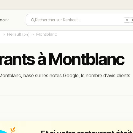
moi
Rechercher sur Rankeat…
⌘
e
Hérault (34)
Montblanc
urants à Montblanc
Montblanc, basé sur les notes Google, le nombre d'avis clients