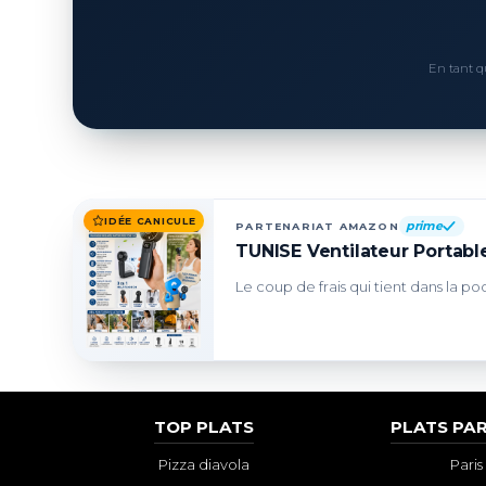
En tant q
IDÉE CANICULE
prime
PARTENARIAT AMAZON
TUNISE Ventilateur Portable
Le coup de frais qui tient dans la po
TOP PLATS
PLATS PAR
Pizza diavola
Paris