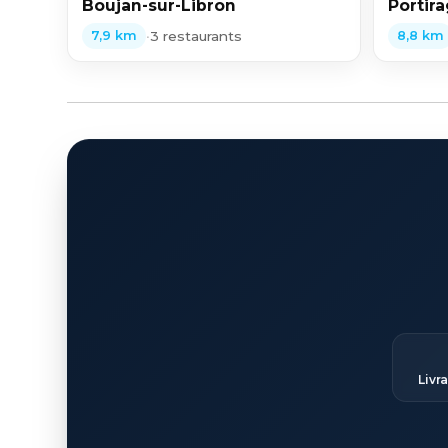
Boujan-sur-Libron
Portir
•
3 restaurants
7,9 km
8,8 km
Livr