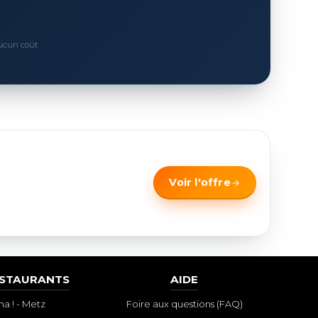
Aucun coût
Voir l'offre
ESTAURANTS
AIDE
a ! - Metz
Foire aux questions (FAQ)