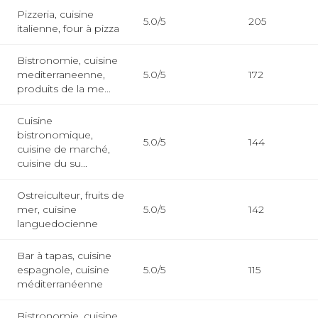
Pizzeria, cuisine
5.0/5
205
italienne, four à pizza
Bistronomie, cuisine
m
mediterraneenne,
5.0/5
172
produits de la me...
Cuisine
bistronomique,
5.0/5
144
cuisine de marché,
cuisine du su...
Ostreiculteur, fruits de
mer, cuisine
5.0/5
142
languedocienne
Bar à tapas, cuisine
espagnole, cuisine
5.0/5
115
méditerranéenne
Bistronomie, cuisine