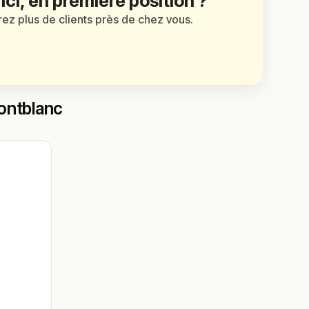
 ici, en première position ?
irez plus de clients près de chez vous.
Montblanc