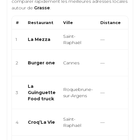
comparer rapidement les meilleures adresses locales
autour de
Grasse
.
#
Restaurant
Ville
Distance
Type
Saint-
Itali
1
La Mezza
—
Raphaël
Médi
Snack
2
Burger one
Cannes
—
burge
food
Burge
La
Roquebrune-
food,
3
Guinguette
—
sur-Argens
Resta
Food truck
rapid
Resta
Saint-
4
Croq’La Vie
—
rapid
Raphaël
burg