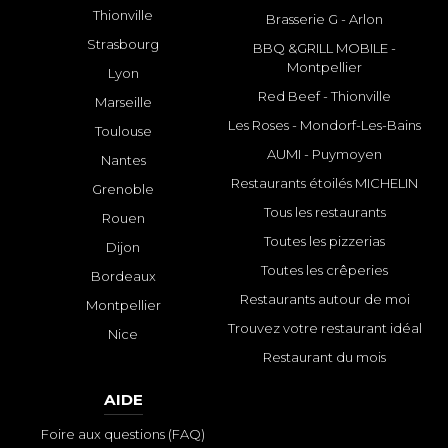
Thionville
Brasserie G - Arlon
Strasbourg
BBQ &GRILL MOBILE -
Montpellier
Lyon
Red Beef - Thionville
Marseille
Les Roses - Mondorf-Les-Bains
Toulouse
AUMI - Puymoyen
Nantes
Restaurants étoilés MICHELIN
Grenoble
Tous les restaurants
Rouen
Toutes les pizzerias
Dijon
Toutes les crêperies
Bordeaux
Restaurants autour de moi
Montpellier
Trouvez votre restaurant idéal
Nice
Restaurant du mois
AIDE
Foire aux questions (FAQ)