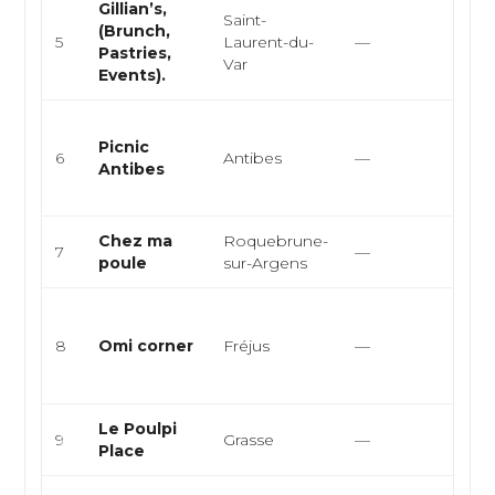
Gillian’s,
Saint-
Brun
(Brunch,
5
Laurent-du-
—
Pâtis
Pastries,
Var
Snac
Events).
Cuisi
Picnic
végét
6
Antibes
—
Antibes
café 
cuisi
Chez ma
Roquebrune-
Franç
7
—
poule
sur-Argens
Euro
Smas
halal
8
Omi corner
Fréjus
—
stree
burge
Le Poulpi
Franç
9
Grasse
—
Place
Médi