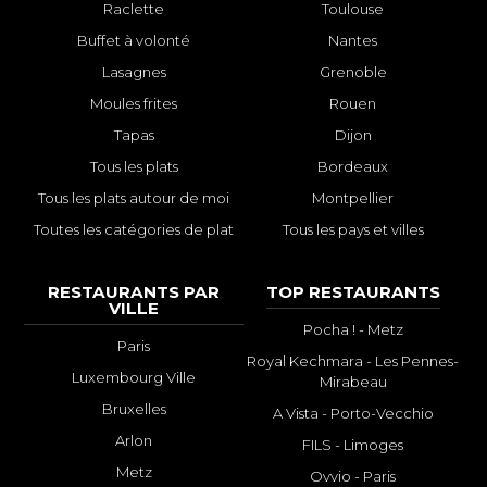
Raclette
Toulouse
Buffet à volonté
Nantes
Lasagnes
Grenoble
Moules frites
Rouen
Tapas
Dijon
Tous les plats
Bordeaux
Tous les plats autour de moi
Montpellier
Toutes les catégories de plat
Tous les pays et villes
RESTAURANTS PAR
TOP RESTAURANTS
VILLE
Pocha ! - Metz
Paris
Royal Kechmara - Les Pennes-
Luxembourg Ville
Mirabeau
Bruxelles
A Vista - Porto-Vecchio
Arlon
FILS - Limoges
Metz
Ovvio - Paris