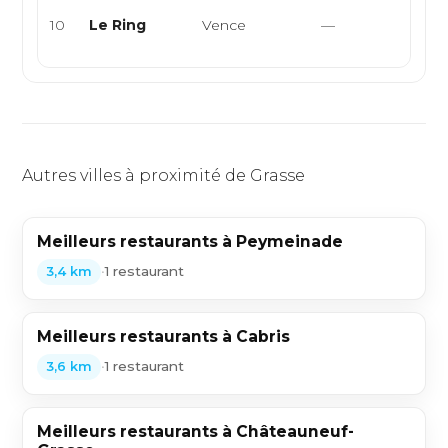
Franç
10
Le Ring
Vence
—
Médi
Euro
Autres villes à proximité de Grasse
Meilleurs restaurants à Peymeinade
•
1 restaurant
3,4 km
Meilleurs restaurants à Cabris
•
1 restaurant
3,6 km
Meilleurs restaurants à Châteauneuf-