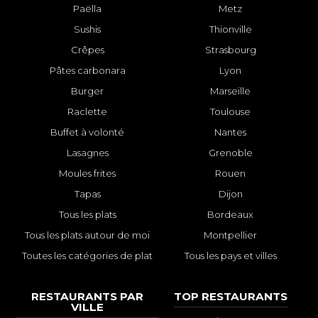
Paëlla
Metz
Sushis
Thionville
Crêpes
Strasbourg
Pâtes carbonara
Lyon
Burger
Marseille
Raclette
Toulouse
Buffet à volonté
Nantes
Lasagnes
Grenoble
Moules frites
Rouen
Tapas
Dijon
Tous les plats
Bordeaux
Tous les plats autour de moi
Montpellier
Toutes les catégories de plat
Tous les pays et villes
RESTAURANTS PAR
TOP RESTAURANTS
VILLE