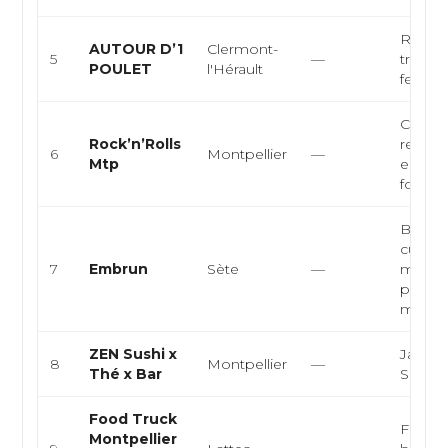
Rôtisse
AUTOUR D’1
Clermont-
5
—
traiteu
POULET
l'Hérault
fermie
Cuisin
Rock’n’Rolls
restaur
6
Montpellier
—
Mtp
emport
food
Bistro
cuisin
7
Embrun
Sète
—
medite
produit
me...
ZEN Sushi x
Japona
8
Montpellier
—
Thé x Bar
Sushis
Food Truck
Food t
Montpellier