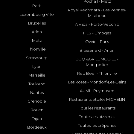
Pocha ! - Metz
Paris
Royal Kechmara - Les Pennes-
Luxembourg Ville
Mirabeau
Bruxelles
A Vista - Porto-Vecchio
Arlon
FILS - Limoges
Metz
Ovvio - Paris
Thionville
Brasserie G - Arlon
Strasbourg
BBQ &GRILL MOBILE -
Montpellier
Lyon
Red Beef - Thionville
Marseille
Les Roses - Mondorf-Les-Bains
Toulouse
AUMI - Puymoyen
Nantes
Restaurants étoilés MICHELIN
Grenoble
Tous les restaurants
Rouen
Toutes les pizzerias
Dijon
Toutes les crêperies
Bordeaux