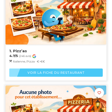
1.
Pizz’as
4.7/5
(246 avis)
Italienne, Pizza · €-€€
VOIR LA FICHE DU RESTAURANT