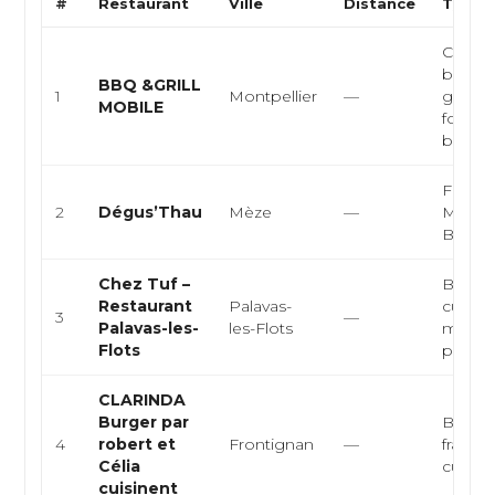
#
Restaurant
Ville
Distance
Type d
Cuisin
barbec
BBQ &GRILL
1
Montpellier
—
grillad
MOBILE
food, 
bœuf, .
Fruits
2
Dégus’Thau
Mèze
—
Médite
Bar à h
Chez Tuf –
Bistrot
Restaurant
Palavas-
cuisin
3
—
Palavas-les-
les-Flots
médite
Flots
poiss
CLARINDA
Burger par
Burger
4
robert et
Frontignan
—
français
Célia
cuisine 
cuisinent