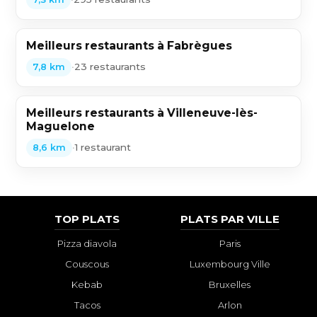
Meilleurs restaurants à Fabrègues
•
23 restaurants
7,8 km
Meilleurs restaurants à Villeneuve-lès-
Maguelone
•
1 restaurant
8,6 km
TOP PLATS
PLATS PAR VILLE
Pizza diavola
Paris
Couscous
Luxembourg Ville
Kebab
Bruxelles
Tacos
Arlon