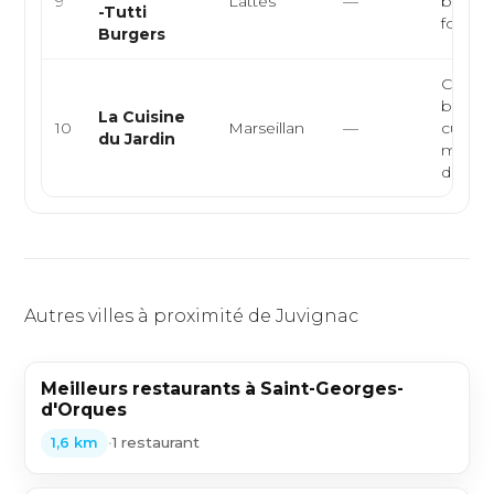
9
Lattes
—
burger,
-Tutti
food
Burgers
Cuisin
bistro
La Cuisine
10
Marseillan
—
cuisin
du Jardin
marché
du su...
Autres villes à proximité de Juvignac
Meilleurs restaurants à Saint-Georges-
d'Orques
•
1 restaurant
1,6 km