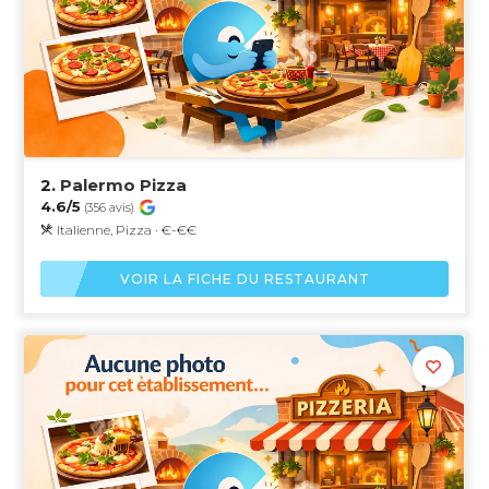
2.
Palermo Pizza
4.6/5
(356 avis)
Italienne, Pizza · €-€€
VOIR LA FICHE DU RESTAURANT