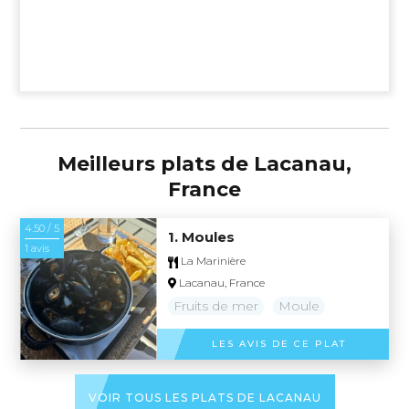
Meilleurs plats de Lacanau,
France
4.50 / 5
1. Moules
1 avis
La Marinière
Lacanau, France
Fruits de mer
Moule
LES AVIS DE CE PLAT
VOIR TOUS LES PLATS DE LACANAU