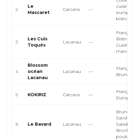
Cuisine fra
Le
cuisine
2
Carcans
—
Mascaret
européen
bistrot, cui
Française,
Les Cuis
Bistronom
3
Lacanau
—
Toqués
Cuisine du
marché
Blossom
Française,
4
océan
Lacanau
—
Brunch
Lacanau
Française,
5
KOKIRIZ
Carcans
—
Européen
Brunch ma
Sandwiche
6
Le Bavard
Lacanau
—
Salades,
Brochette
poule...