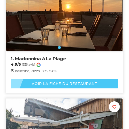
1.
Madonnina à La Plage
4.9/5
(636 avis)
Italienne, Pizza · €€-€€€
VOIR LA FICHE DU RESTAURANT