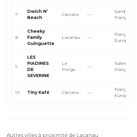
Dwich N’
Sandwiche
7
Carcans
—
Beach
Française
Cheeky
Française,
8
Family
Lacanau
—
Européen
Guinguette
LES
PIADINES
Le
Italienne,
9
—
DE
Porge
Française
SEVERINE
Française,
10
Tiny Kafé
Carcans
—
Européen
Autres villes à proximité de Lacanau