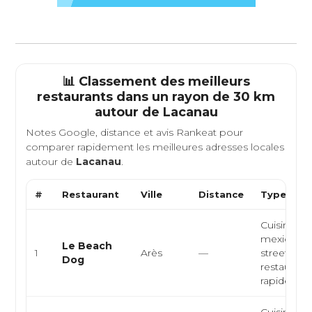
📊 Classement des meilleurs
restaurants dans un rayon de 30 km
autour de
Lacanau
Notes Google, distance et avis Rankeat pour
comparer rapidement les meilleures adresses locales
autour de
Lacanau
.
#
Restaurant
Ville
Distance
Type de C
Cuisine
mexicaine
Le Beach
1
Arès
—
street food
Dog
restaurati
rapide, ta...