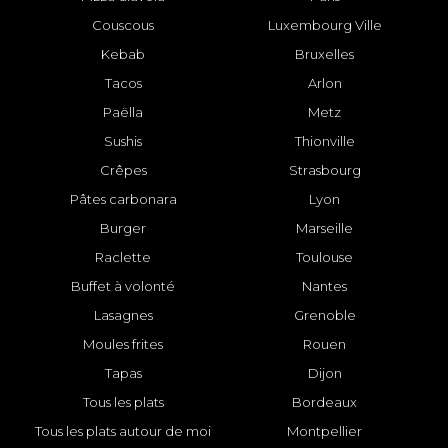
Couscous
Luxembourg Ville
Kebab
Bruxelles
Tacos
Arlon
Paëlla
Metz
Sushis
Thionville
Crêpes
Strasbourg
Pâtes carbonara
Lyon
Burger
Marseille
Raclette
Toulouse
Buffet à volonté
Nantes
Lasagnes
Grenoble
Moules frites
Rouen
Tapas
Dijon
Tous les plats
Bordeaux
Tous les plats autour de moi
Montpellier